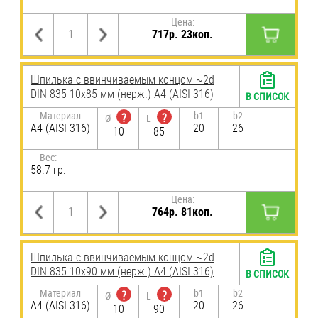
Цена:
717р. 23коп.
Шпилька c ввинчиваемым концом ~2d
DIN 835 10х85 мм (нерж.) A4 (AISI 316)
В СПИСОК
Материал
b1
b2
?
?
Ø
L
A4 (AISI 316)
20
26
10
85
Вес:
58.7 гр.
Цена:
764р. 81коп.
Шпилька c ввинчиваемым концом ~2d
DIN 835 10х90 мм (нерж.) A4 (AISI 316)
В СПИСОК
Материал
b1
b2
?
?
Ø
L
A4 (AISI 316)
20
26
10
90