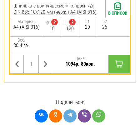
Шпилька c ввинчиваемым концом ~2d
DIN 835 10х120 мм (нерж.) A4 (AISI 316)
В СПИСОК
Материал
b1
b2
?
?
Ø
L
A4 (AISI 316)
20
26
10
120
Вес:
80.4 гр.
Цена:
1094р. 80коп.
Поделиться: