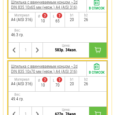
Шпилька c ввинчиваемым концом ~2d
DIN 835 10х65 мм (нерж.) A4 (AISI 316)
В СПИСОК
Материал
b1
b2
?
?
Ø
L
A4 (AISI 316)
20
26
10
65
Вес:
46.3 гр.
Цена:
583р. 34коп.
Шпилька c ввинчиваемым концом ~2d
DIN 835 10х70 мм (нерж.) A4 (AISI 316)
В СПИСОК
Материал
b1
b2
?
?
Ø
L
A4 (AISI 316)
20
26
10
70
Вес:
49.4 гр.
Цена:
627р. 76коп.