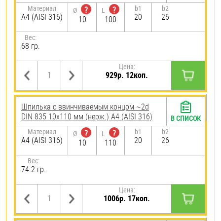
Материал
b1
b2
?
?
Ø
L
A4 (AISI 316)
20
26
10
100
Вес:
68 гр.
Цена:
929р. 12коп.
Шпилька c ввинчиваемым концом ~2d
DIN 835 10х110 мм (нерж.) A4 (AISI 316)
В СПИСОК
Материал
b1
b2
?
?
Ø
L
A4 (AISI 316)
20
26
10
110
Вес:
74.2 гр.
Цена:
1006р. 17коп.