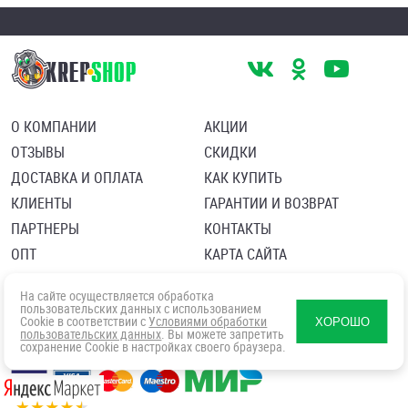
О КОМПАНИИ
АКЦИИ
ОТЗЫВЫ
СКИДКИ
ДОСТАВКА И ОПЛАТА
КАК КУПИТЬ
КЛИЕНТЫ
ГАРАНТИИ И ВОЗВРАТ
ПАРТНЕРЫ
КОНТАКТЫ
ОПТ
КАРТА САЙТА
Пользовательское соглашение
Политика в отношении обработки персональных данных
На сайте осуществляется обработка
Согласие посетителя сайта на обработку персональных данны
пользовательских данных с использованием
Cookie в соответствии с
Условиями обработки
ХОРОШО
пользовательских данных
. Вы можете запретить
сохранение Cookie в настройках своего браузера.