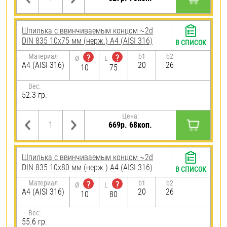
Шпилька c ввинчиваемым концом ~2d
DIN 835 10х75 мм (нерж.) A4 (AISI 316)
В СПИСОК
Материал
b1
b2
?
?
Ø
L
A4 (AISI 316)
20
26
10
75
Вес:
52.3 гр.
Цена:
669р. 68коп.
Шпилька c ввинчиваемым концом ~2d
DIN 835 10х80 мм (нерж.) A4 (AISI 316)
В СПИСОК
Материал
b1
b2
?
?
Ø
L
A4 (AISI 316)
20
26
10
80
Вес:
55.6 гр.