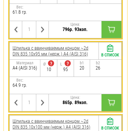
Вес:
61.8 гр.
Цена:
796р. 93коп.
Шпилька c ввинчиваемым концом ~2d
DIN 835 10х95 мм (нерж.) A4 (AISI 316)
В СПИСОК
Материал
b1
b2
?
?
Ø
L
A4 (AISI 316)
20
26
10
95
Вес:
64.9 гр.
Цена:
865р. 89коп.
Шпилька c ввинчиваемым концом ~2d
DIN 835 10х100 мм (нерж.) A4 (AISI 316)
В СПИСОК