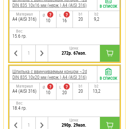
DIN 835 10х16 мм (нерж.) A4 (AISI 316)
В СПИСОК
Материал
b1
b2
?
?
Ø
L
A4 (AISI 316)
20
9,2
10
16
Вес:
15.6 гр.
Цена:
272р. 67коп.
Шпилька c ввинчиваемым концом ~2d
DIN 835 10х20 мм (нерж.) A4 (AISI 316)
В СПИСОК
Материал
b1
b2
?
?
Ø
L
A4 (AISI 316)
20
13,2
10
20
Вес:
18.4 гр.
Цена:
290р. 29коп.