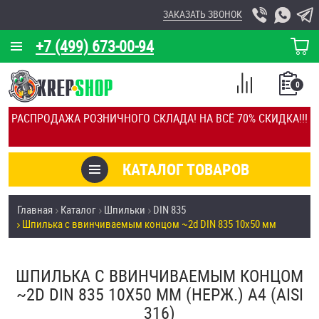
ЗАКАЗАТЬ ЗВОНОК
+7 (499) 673-00-94
КОРЗИНА
О КОМПАНИИ
0
СПИСОК
КАЛЬКУЛЯТОР
СРАВНЕНИЕ
РАСПРОДАЖА РОЗНИЧНОГО СКЛАДА! НА ВСЁ 70% СКИДКА!!!
ПОКУПОК
ОТЗЫВЫ
КАТАЛОГ ТОВАРОВ
КЛИЕНТЫ
Товары со скидкой
Главная
Каталог
Шпильки
DIN 835
УСЛУГИ
Шпилька c ввинчиваемым концом ~2d DIN 835 10х50 мм
Анкеры
СКИДКИ
Антивандальный крепёж, инструмент
ШПИЛЬКА C ВВИНЧИВАЕМЫМ КОНЦОМ
ОПТ
~2D DIN 835 10Х50 ММ (НЕРЖ.) A4 (AISI
ПОКУПАТЕЛЯМ
316)
Болты и винты