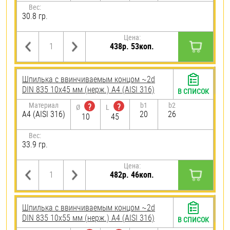
Вес:
30.8 гр.
Цена:
438р. 53коп.
Шпилька c ввинчиваемым концом ~2d
DIN 835 10х45 мм (нерж.) A4 (AISI 316)
В СПИСОК
Материал
b1
b2
?
?
Ø
L
A4 (AISI 316)
20
26
10
45
Вес:
33.9 гр.
Цена:
482р. 46коп.
Шпилька c ввинчиваемым концом ~2d
DIN 835 10х55 мм (нерж.) A4 (AISI 316)
В СПИСОК