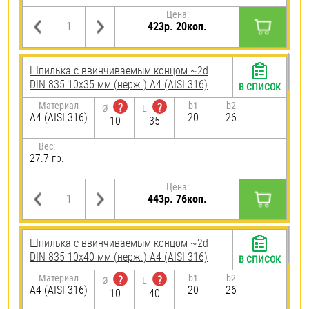
Цена:
423р. 20коп.
Шпилька c ввинчиваемым концом ~2d
DIN 835 10х35 мм (нерж.) A4 (AISI 316)
В СПИСОК
Материал
b1
b2
?
?
Ø
L
A4 (AISI 316)
20
26
10
35
Вес:
27.7 гр.
Цена:
443р. 76коп.
Шпилька c ввинчиваемым концом ~2d
DIN 835 10х40 мм (нерж.) A4 (AISI 316)
В СПИСОК
Материал
b1
b2
?
?
Ø
L
A4 (AISI 316)
20
26
10
40