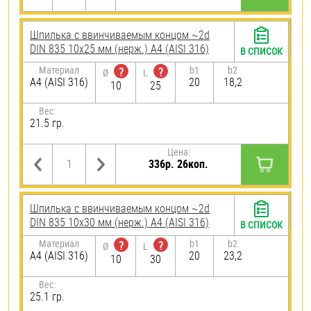
Шпилька c ввинчиваемым концом ~2d
DIN 835 10х25 мм (нерж.) A4 (AISI 316)
В СПИСОК
Материал
b1
b2
?
?
Ø
L
A4 (AISI 316)
20
18,2
10
25
Вес:
21.5 гр.
Цена:
336р. 26коп.
Шпилька c ввинчиваемым концом ~2d
DIN 835 10х30 мм (нерж.) A4 (AISI 316)
В СПИСОК
Материал
b1
b2
?
?
Ø
L
A4 (AISI 316)
20
23,2
10
30
Вес:
25.1 гр.