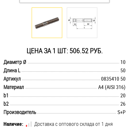
Оснастка и аксессуары для яхт
Пробки
Саморезы и шурупы
ЦЕНА ЗА 1 ШТ: 506.52 РУБ.
.............................................................................................................
Диаметр Ø
10
Стопорные кольца
.............................................................................................................
Длина L
50
.............................................................................................................
Артикул
0835410 50
Такелаж
.............................................................................................................
Материал
A4 (AISI 316)
.............................................................................................................
b1
20
Хомуты
.............................................................................................................
b2
26
Шайбы
.............................................................................................................
Производитель
S+P
Шпильки
Наличие:
Доставка с оптового склада от 1 дня