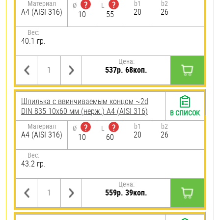
Материал
b1
b2
?
?
Ø
L
A4 (AISI 316)
20
26
10
55
Вес:
40.1 гр.
Цена:
537р. 68коп.
Шпилька c ввинчиваемым концом ~2d
DIN 835 10х60 мм (нерж.) A4 (AISI 316)
В СПИСОК
Материал
b1
b2
?
?
Ø
L
A4 (AISI 316)
20
26
10
60
Вес:
43.2 гр.
Цена:
559р. 39коп.