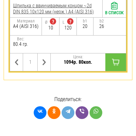
Шпилька c ввинчиваемым концом ~2d
DIN 835 10х120 мм (нерж.) A4 (AISI 316)
В СПИСОК
Материал
b1
b2
?
?
Ø
L
A4 (AISI 316)
20
26
10
120
Вес:
80.4 гр.
Цена:
1094р. 80коп.
Поделиться: