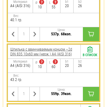
Материал
b1
b2
?
?
Ø
L
A4 (AISI 316)
20
26
10
55
Вес:
40.1 гр.
Цена:
537р. 68коп.
Шпилька c ввинчиваемым концом ~2d
DIN 835 10х60 мм (нерж.) A4 (AISI 316)
В СПИСОК
Материал
b1
b2
?
?
Ø
L
A4 (AISI 316)
20
26
10
60
Вес:
43.2 гр.
Цена:
559р. 39коп.