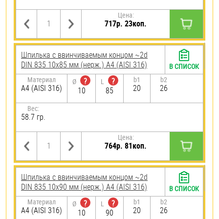
Цена:
717р. 23коп.
Шпилька c ввинчиваемым концом ~2d
DIN 835 10х85 мм (нерж.) A4 (AISI 316)
В СПИСОК
Материал
b1
b2
?
?
Ø
L
A4 (AISI 316)
20
26
10
85
Вес:
58.7 гр.
Цена:
764р. 81коп.
Шпилька c ввинчиваемым концом ~2d
DIN 835 10х90 мм (нерж.) A4 (AISI 316)
В СПИСОК
Материал
b1
b2
?
?
Ø
L
A4 (AISI 316)
20
26
10
90