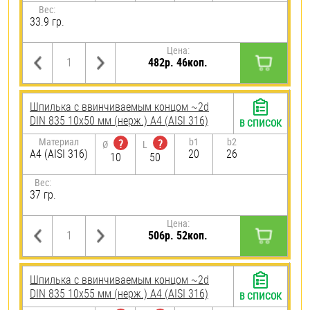
Вес:
33.9 гр.
Цена:
482р. 46коп.
Шпилька c ввинчиваемым концом ~2d
DIN 835 10х50 мм (нерж.) A4 (AISI 316)
В СПИСОК
Материал
b1
b2
?
?
Ø
L
A4 (AISI 316)
20
26
10
50
Вес:
37 гр.
Цена:
506р. 52коп.
Шпилька c ввинчиваемым концом ~2d
DIN 835 10х55 мм (нерж.) A4 (AISI 316)
В СПИСОК