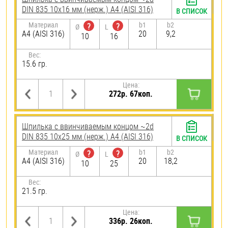
DIN 835 10х16 мм (нерж.) A4 (AISI 316)
В СПИСОК
Материал
b1
b2
?
?
Ø
L
A4 (AISI 316)
20
9,2
10
16
Вес:
15.6 гр.
Цена:
272р. 67коп.
Шпилька c ввинчиваемым концом ~2d
DIN 835 10х25 мм (нерж.) A4 (AISI 316)
В СПИСОК
Материал
b1
b2
?
?
Ø
L
A4 (AISI 316)
20
18,2
10
25
Вес:
21.5 гр.
Цена:
336р. 26коп.