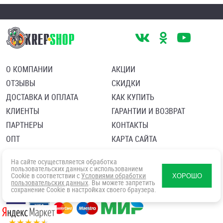
О КОМПАНИИ
АКЦИИ
ОТЗЫВЫ
СКИДКИ
ДОСТАВКА И ОПЛАТА
КАК КУПИТЬ
КЛИЕНТЫ
ГАРАНТИИ И ВОЗВРАТ
ПАРТНЕРЫ
КОНТАКТЫ
ОПТ
КАРТА САЙТА
Пользовательское соглашение
Политика в отношении обработки персональных данных
На сайте осуществляется обработка
Согласие посетителя сайта на обработку персональных данны
пользовательских данных с использованием
Cookie в соответствии с
Условиями обработки
ХОРОШО
пользовательских данных
. Вы можете запретить
сохранение Cookie в настройках своего браузера.