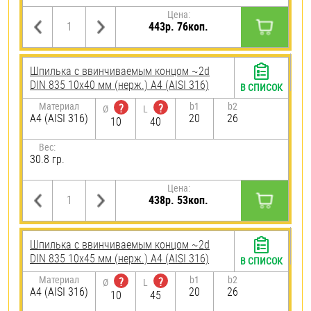
Цена:
443р. 76коп.
Шпилька c ввинчиваемым концом ~2d
DIN 835 10х40 мм (нерж.) A4 (AISI 316)
В СПИСОК
Материал
b1
b2
?
?
Ø
L
A4 (AISI 316)
20
26
10
40
Вес:
30.8 гр.
Цена:
438р. 53коп.
Шпилька c ввинчиваемым концом ~2d
DIN 835 10х45 мм (нерж.) A4 (AISI 316)
В СПИСОК
Материал
b1
b2
?
?
Ø
L
A4 (AISI 316)
20
26
10
45