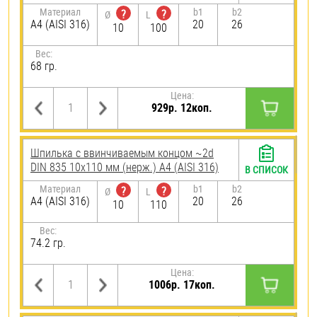
Материал
b1
b2
?
?
Ø
L
A4 (AISI 316)
20
26
10
100
Вес:
68 гр.
Цена:
929р. 12коп.
Шпилька c ввинчиваемым концом ~2d
DIN 835 10х110 мм (нерж.) A4 (AISI 316)
В СПИСОК
Материал
b1
b2
?
?
Ø
L
A4 (AISI 316)
20
26
10
110
Вес:
74.2 гр.
Цена:
1006р. 17коп.