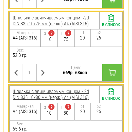
Шпилька c ввинчиваемым концом ~2d
DIN 835 10х75 мм (нерж.) A4 (AISI 316)
В СПИСОК
Материал
b1
b2
?
?
Ø
L
A4 (AISI 316)
20
26
10
75
Вес:
52.3 гр.
Цена:
669р. 68коп.
Шпилька c ввинчиваемым концом ~2d
DIN 835 10х80 мм (нерж.) A4 (AISI 316)
В СПИСОК
Материал
b1
b2
?
?
Ø
L
A4 (AISI 316)
20
26
10
80
Вес:
55.6 гр.