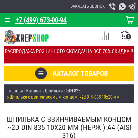
ЗАКАЗАТЬ ЗВОНОК
+7 (499) 673-00-94
КОРЗИНА
О КОМПАНИИ
0
СПИСОК
КАЛЬКУЛЯТОР
СРАВНЕНИЕ
РАСПРОДАЖА РОЗНИЧНОГО СКЛАДА! НА ВСЁ 70% СКИДКА!!!
ПОКУПОК
ОТЗЫВЫ
КАТАЛОГ ТОВАРОВ
КЛИЕНТЫ
Товары со скидкой
Главная
Каталог
Шпильки
DIN 835
УСЛУГИ
Шпилька c ввинчиваемым концом ~2d DIN 835 10х20 мм
Анкеры
СКИДКИ
Антивандальный крепёж, инструмент
ШПИЛЬКА C ВВИНЧИВАЕМЫМ КОНЦОМ
ОПТ
~2D DIN 835 10Х20 ММ (НЕРЖ.) A4 (AISI
ПОКУПАТЕЛЯМ
316)
Болты и винты