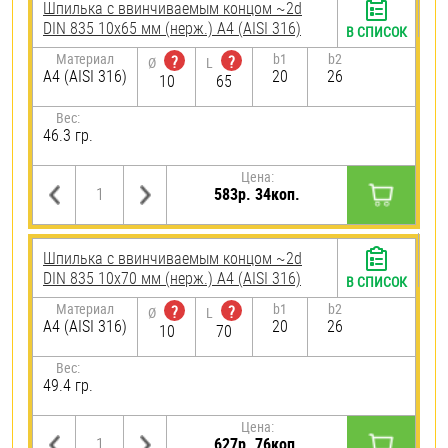
Шпилька c ввинчиваемым концом ~2d
DIN 835 10х65 мм (нерж.) A4 (AISI 316)
В СПИСОК
Материал
b1
b2
?
?
Ø
L
A4 (AISI 316)
20
26
10
65
Вес:
46.3 гр.
Цена:
583р. 34коп.
Шпилька c ввинчиваемым концом ~2d
DIN 835 10х70 мм (нерж.) A4 (AISI 316)
В СПИСОК
Материал
b1
b2
?
?
Ø
L
A4 (AISI 316)
20
26
10
70
Вес:
49.4 гр.
Цена:
627р. 76коп.