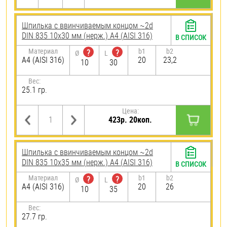
Шпилька c ввинчиваемым концом ~2d
DIN 835 10х30 мм (нерж.) A4 (AISI 316)
В СПИСОК
Материал
b1
b2
?
?
Ø
L
A4 (AISI 316)
20
23,2
10
30
Вес:
25.1 гр.
Цена:
423р. 20коп.
Шпилька c ввинчиваемым концом ~2d
DIN 835 10х35 мм (нерж.) A4 (AISI 316)
В СПИСОК
Материал
b1
b2
?
?
Ø
L
A4 (AISI 316)
20
26
10
35
Вес:
27.7 гр.