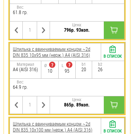
Вес:
61.8 гр.
Цена:
796р. 93коп.
Шпилька c ввинчиваемым концом ~2d
DIN 835 10х95 мм (нерж.) A4 (AISI 316)
В СПИСОК
Материал
b1
b2
?
?
Ø
L
A4 (AISI 316)
20
26
10
95
Вес:
64.9 гр.
Цена:
865р. 89коп.
Шпилька c ввинчиваемым концом ~2d
DIN 835 10х100 мм (нерж.) A4 (AISI 316)
В СПИСОК