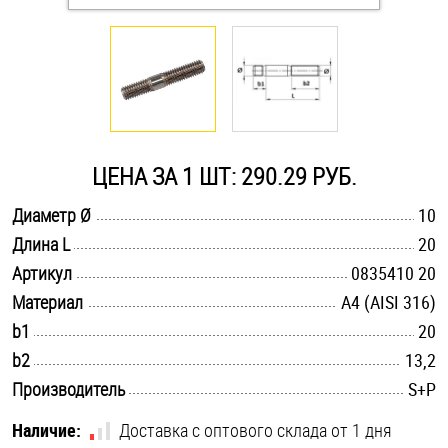
Оснастка и аксессуары для яхт
Пробки
Саморезы и шурупы
ЦЕНА ЗА 1 ШТ: 290.29 РУБ.
.............................................................................................................
Диаметр Ø
10
Стопорные кольца
.............................................................................................................
Длина L
20
.............................................................................................................
Артикул
0835410 20
Такелаж
.............................................................................................................
Материал
A4 (AISI 316)
.............................................................................................................
b1
20
Хомуты
.............................................................................................................
b2
13,2
Шайбы
.............................................................................................................
Производитель
S+P
Шпильки
Наличие:
Доставка с оптового склада от 1 дня