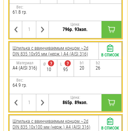
Вес:
61.8 гр.
Цена:
796р. 93коп.
Шпилька c ввинчиваемым концом ~2d
DIN 835 10х95 мм (нерж.) A4 (AISI 316)
В СПИСОК
Материал
b1
b2
?
?
Ø
L
A4 (AISI 316)
20
26
10
95
Вес:
64.9 гр.
Цена:
865р. 89коп.
Шпилька c ввинчиваемым концом ~2d
DIN 835 10х100 мм (нерж.) A4 (AISI 316)
В СПИСОК