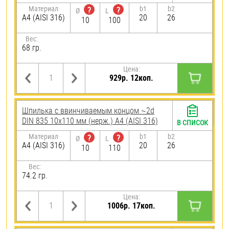
Материал
b1
b2
?
?
Ø
L
A4 (AISI 316)
20
26
10
100
Вес:
68 гр.
Цена:
929р. 12коп.
Шпилька c ввинчиваемым концом ~2d
DIN 835 10х110 мм (нерж.) A4 (AISI 316)
В СПИСОК
Материал
b1
b2
?
?
Ø
L
A4 (AISI 316)
20
26
10
110
Вес:
74.2 гр.
Цена:
1006р. 17коп.