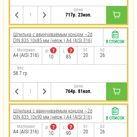
Цена:
717р. 23коп.
Шпилька c ввинчиваемым концом ~2d
DIN 835 10х85 мм (нерж.) A4 (AISI 316)
В СПИСОК
Материал
b1
b2
?
?
Ø
L
A4 (AISI 316)
20
26
10
85
Вес:
58.7 гр.
Цена:
764р. 81коп.
Шпилька c ввинчиваемым концом ~2d
DIN 835 10х90 мм (нерж.) A4 (AISI 316)
В СПИСОК
Материал
b1
b2
?
?
Ø
L
A4 (AISI 316)
20
26
10
90