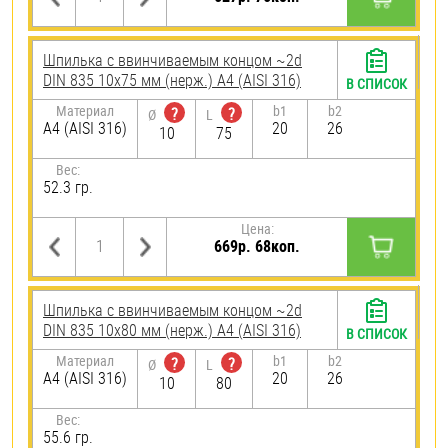
Шпилька c ввинчиваемым концом ~2d
DIN 835 10х75 мм (нерж.) A4 (AISI 316)
В СПИСОК
Материал
b1
b2
?
?
Ø
L
A4 (AISI 316)
20
26
10
75
Вес:
52.3 гр.
Цена:
669р. 68коп.
Шпилька c ввинчиваемым концом ~2d
DIN 835 10х80 мм (нерж.) A4 (AISI 316)
В СПИСОК
Материал
b1
b2
?
?
Ø
L
A4 (AISI 316)
20
26
10
80
Вес:
55.6 гр.