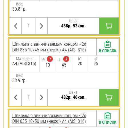
Вес:
30.8 гр.
Цена:
438р. 53коп.
Шпилька c ввинчиваемым концом ~2d
DIN 835 10х45 мм (нерж.) A4 (AISI 316)
В СПИСОК
Материал
b1
b2
?
?
Ø
L
A4 (AISI 316)
20
26
10
45
Вес:
33.9 гр.
Цена:
482р. 46коп.
Шпилька c ввинчиваемым концом ~2d
DIN 835 10х50 мм (нерж.) A4 (AISI 316)
В СПИСОК