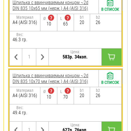
Шпилька c ввинчиваемым концом ~2d
DIN 835 10х65 мм (нерж.) A4 (AISI 316)
В СПИСОК
Материал
b1
b2
?
?
Ø
L
A4 (AISI 316)
20
26
10
65
Вес:
46.3 гр.
Цена:
583р. 34коп.
Шпилька c ввинчиваемым концом ~2d
DIN 835 10х70 мм (нерж.) A4 (AISI 316)
В СПИСОК
Материал
b1
b2
?
?
Ø
L
A4 (AISI 316)
20
26
10
70
Вес:
49.4 гр.
Цена:
627р. 76коп.