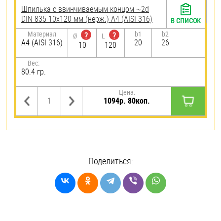
Шпилька c ввинчиваемым концом ~2d
DIN 835 10х120 мм (нерж.) A4 (AISI 316)
В СПИСОК
Материал
b1
b2
?
?
Ø
L
A4 (AISI 316)
20
26
10
120
Вес:
80.4 гр.
Цена:
1094р. 80коп.
Поделиться: