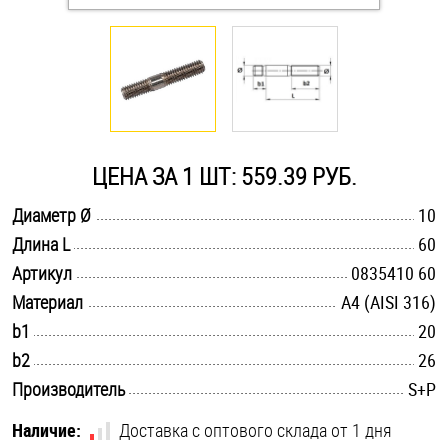
Оснастка и аксессуары для яхт
Пробки
Саморезы и шурупы
ЦЕНА ЗА 1 ШТ: 559.39 РУБ.
.............................................................................................................
Диаметр Ø
10
Стопорные кольца
.............................................................................................................
Длина L
60
.............................................................................................................
Артикул
0835410 60
Такелаж
.............................................................................................................
Материал
A4 (AISI 316)
.............................................................................................................
b1
20
Хомуты
.............................................................................................................
b2
26
Шайбы
.............................................................................................................
Производитель
S+P
Шпильки
Наличие:
Доставка с оптового склада от 1 дня