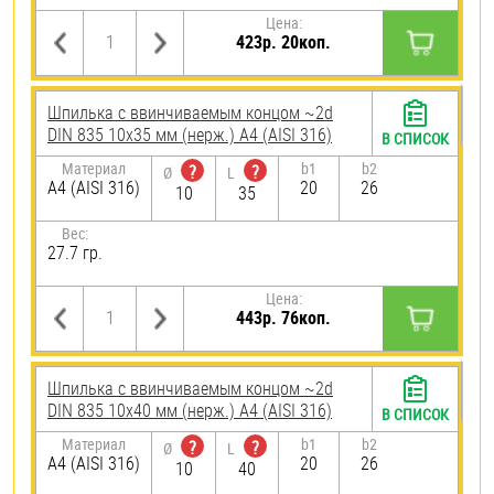
Цена:
423р. 20коп.
Шпилька c ввинчиваемым концом ~2d
DIN 835 10х35 мм (нерж.) A4 (AISI 316)
В СПИСОК
Материал
b1
b2
?
?
Ø
L
A4 (AISI 316)
20
26
10
35
Вес:
27.7 гр.
Цена:
443р. 76коп.
Шпилька c ввинчиваемым концом ~2d
DIN 835 10х40 мм (нерж.) A4 (AISI 316)
В СПИСОК
Материал
b1
b2
?
?
Ø
L
A4 (AISI 316)
20
26
10
40