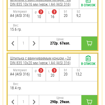
DIN 835 10х16 мм (нерж.) A4 (AISI 316)
В СПИСОК
Материал
b1
b2
?
?
Ø
L
A4 (AISI 316)
20
9,2
10
16
Вес:
15.6 гр.
Цена:
272р. 67коп.
Шпилька c ввинчиваемым концом ~2d
DIN 835 10х20 мм (нерж.) A4 (AISI 316)
В СПИСОК
Материал
b1
b2
?
?
Ø
L
A4 (AISI 316)
20
13,2
10
20
Вес:
18.4 гр.
Цена:
290р. 29коп.