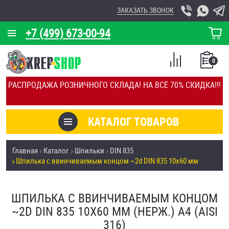
ЗАКАЗАТЬ ЗВОНОК
+7 (499) 673-00-94
КОРЗИНА
О КОМПАНИИ
0
СПИСОК
КАЛЬКУЛЯТОР
СРАВНЕНИЕ
РАСПРОДАЖА РОЗНИЧНОГО СКЛАДА! НА ВСЁ 70% СКИДКА!!!
ПОКУПОК
ОТЗЫВЫ
КАТАЛОГ ТОВАРОВ
КЛИЕНТЫ
Товары со скидкой
Главная
Каталог
Шпильки
DIN 835
УСЛУГИ
Шпилька c ввинчиваемым концом ~2d DIN 835 10х60 мм
Анкеры
СКИДКИ
Антивандальный крепёж, инструмент
ШПИЛЬКА C ВВИНЧИВАЕМЫМ КОНЦОМ
ОПТ
~2D DIN 835 10Х60 ММ (НЕРЖ.) A4 (AISI
ПОКУПАТЕЛЯМ
316)
Болты и винты