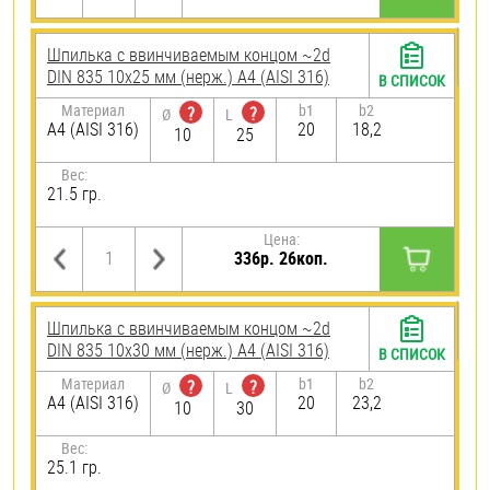
Шпилька c ввинчиваемым концом ~2d
DIN 835 10х25 мм (нерж.) A4 (AISI 316)
В СПИСОК
Материал
b1
b2
?
?
Ø
L
A4 (AISI 316)
20
18,2
10
25
Вес:
21.5 гр.
Цена:
336р. 26коп.
Шпилька c ввинчиваемым концом ~2d
DIN 835 10х30 мм (нерж.) A4 (AISI 316)
В СПИСОК
Материал
b1
b2
?
?
Ø
L
A4 (AISI 316)
20
23,2
10
30
Вес:
25.1 гр.