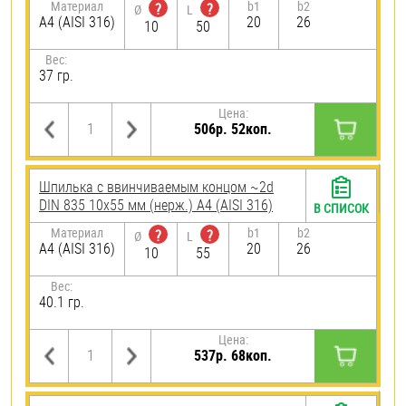
Материал
b1
b2
?
?
Ø
L
A4 (AISI 316)
20
26
10
50
Вес:
37 гр.
Цена:
506р. 52коп.
Шпилька c ввинчиваемым концом ~2d
DIN 835 10х55 мм (нерж.) A4 (AISI 316)
В СПИСОК
Материал
b1
b2
?
?
Ø
L
A4 (AISI 316)
20
26
10
55
Вес:
40.1 гр.
Цена:
537р. 68коп.