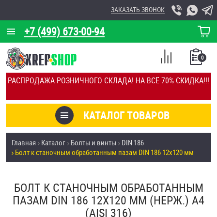
ЗАКАЗАТЬ ЗВОНОК
+7 (499) 673-00-94
КОРЗИНА
О КОМПАНИИ
0
СПИСОК
КАЛЬКУЛЯТОР
СРАВНЕНИЕ
РАСПРОДАЖА РОЗНИЧНОГО СКЛАДА! НА ВСЁ 70% СКИДКА!!!
ПОКУПОК
ОТЗЫВЫ
КАТАЛОГ ТОВАРОВ
КЛИЕНТЫ
Товары со скидкой
Главная
Каталог
Болты и винты
DIN 186
УСЛУГИ
Болт к станочным обработанным пазам DIN 186 12х120 мм
Анкеры
СКИДКИ
Антивандальный крепёж, инструмент
БОЛТ К СТАНОЧНЫМ ОБРАБОТАННЫМ
ОПТ
ПАЗАМ DIN 186 12Х120 ММ (НЕРЖ.) A4
ПОКУПАТЕЛЯМ
(AISI 316)
Болты и винты