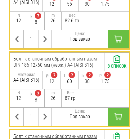
A4 (AISI 316)
12
55
30
1.75
N
m
Вес:
?
k
12
26
82.6 гр.
8
Цена:
Под заказ
Болт к станочным обработанным пазам
DIN 186 12х60 мм (нерж.) A4 (AISI 316)
В СПИСОК
Материал
?
?
?
?
Ø
L
b
P
A4 (AISI 316)
12
60
30
1.75
N
m
Вес:
?
k
12
26
87 гр.
8
Цена:
Под заказ
Болт к станочным обработанным пазам