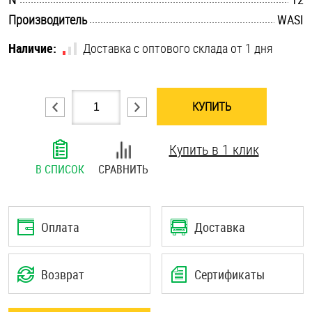
.............................................................................................................
Шплинты
Производитель
WASI
Наличие:
Доставка с оптового склада от 1 дня
Штифты и пальцы
КУПИТЬ
Купить в 1 клик
В СПИСОК
СРАВНИТЬ
Оплата
Доставка
Возврат
Сертификаты