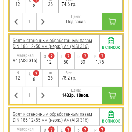
?
k
12
26
74.6 гр.
8
Цена:
Под заказ
Болт к станочным обработанным пазам
DIN 186 12х50 мм (нерж.) A4 (AISI 316)
В СПИСОК
Материал
?
?
?
?
Ø
L
b
P
A4 (AISI 316)
12
50
30
1.75
N
m
Вес:
?
k
12
26
78.2 гр.
8
Цена:
1433р. 10коп.
Болт к станочным обработанным пазам
DIN 186 12х55 мм (нерж.) A4 (AISI 316)
В СПИСОК
Материал
?
?
?
?
Ø
L
b
P