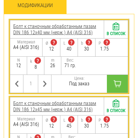
МОДИФИКАЦИИ
Болт к станочным обработанным пазам
DIN 186 12х40 мм (нерж.) A4 (AISI 316)
В СПИСОК
Материал
?
?
?
?
Ø
L
b
P
A4 (AISI 316)
12
40
30
1.75
N
m
Вес:
?
k
12
26
71 гр.
8
Цена:
Под заказ
Болт к станочным обработанным пазам
DIN 186 12х45 мм (нерж.) A4 (AISI 316)
В СПИСОК
Материал
?
?
?
?
Ø
L
b
P
A4 (AISI 316)
12
45
30
1.75
N
m
Вес: