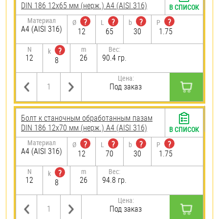
DIN 186 12х65 мм (нерж.) A4 (AISI 316)
В СПИСОК
Материал
?
?
?
?
Ø
L
b
P
A4 (AISI 316)
12
65
30
1.75
N
m
Вес:
?
k
12
26
90.4 гр.
8
Цена:
Под заказ
Болт к станочным обработанным пазам
DIN 186 12х70 мм (нерж.) A4 (AISI 316)
В СПИСОК
Материал
?
?
?
?
Ø
L
b
P
A4 (AISI 316)
12
70
30
1.75
N
m
Вес:
?
k
12
26
94.8 гр.
8
Цена:
Под заказ