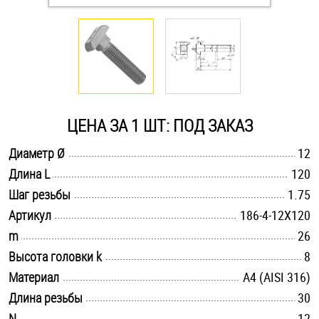
Оснастка и аксессуары для яхт
Пробки
Саморезы и шурупы
ЦЕНА ЗА 1 ШТ: ПОД ЗАКАЗ
.............................................................................................................
Диаметр Ø
12
Стопорные кольца
.............................................................................................................
Длина L
120
.............................................................................................................
Шаг резьбы
1.75
Такелаж
.............................................................................................................
Артикул
186-4-12X120
.............................................................................................................
m
26
Хомуты
.............................................................................................................
Высота головки k
8
Шайбы
.............................................................................................................
Материал
A4 (AISI 316)
.............................................................................................................
Длина резьбы
30
Шпильки
.............................................................................................................
N
12