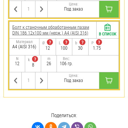
Цена:
Под заказ
Болт к станочным обработанным пазам
DIN 186 12х100 мм (нерж.) A4 (AISI 316)
В СПИСОК
Материал
?
?
?
?
Ø
L
b
P
A4 (AISI 316)
12
100
30
1.75
N
m
Вес:
?
k
12
26
106 гр.
8
Цена:
Под заказ
Поделиться: