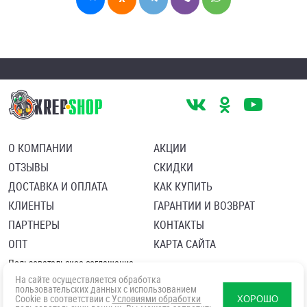
О КОМПАНИИ
АКЦИИ
ОТЗЫВЫ
СКИДКИ
ДОСТАВКА И ОПЛАТА
КАК КУПИТЬ
КЛИЕНТЫ
ГАРАНТИИ И ВОЗВРАТ
ПАРТНЕРЫ
КОНТАКТЫ
ОПТ
КАРТА САЙТА
Пользовательское соглашение
Политика в отношении обработки персональных данных
На сайте осуществляется обработка
Согласие посетителя сайта на обработку персональных данны
пользовательских данных с использованием
Cookie в соответствии с
Условиями обработки
ХОРОШО