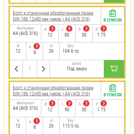
Болт к станочным обработанным пазам
DIN 186 12х80 мм (нерж.) A4 (AISI 316)
В СПИСОК
Материал
?
?
?
?
Ø
L
b
P
A4 (AISI 316)
12
80
30
1.75
N
m
Вес:
?
k
12
26
104.6 гр.
8
Цена:
Под заказ
Болт к станочным обработанным пазам
DIN 186 12х90 мм (нерж.) A4 (AISI 316)
В СПИСОК
Материал
?
?
?
?
Ø
L
b
P
A4 (AISI 316)
12
90
30
1.75
N
m
Вес:
?
k
12
26
113.5 гр.
8