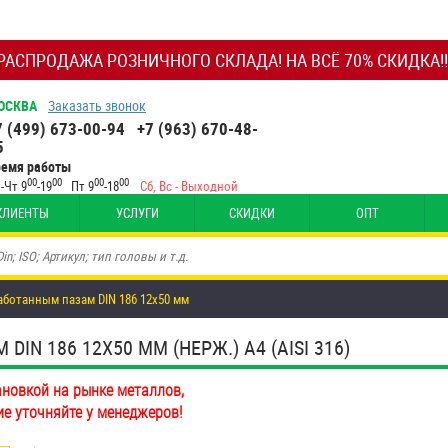
РАСПРОДАЖА РОЗНИЧНОГО СКЛАДА! НА ВСЁ 70% СКИДКА!!
ОСКВА
Заказать звонок
7 (499) 673-00-94
+7 (963) 670-48-
5
ремя работы
00
00
00
00
-Чт 9
-19
Пт 9
-18
Сб, Вс - Выходной
КЛИЕНТЫ
УСЛУГИ
СКИДКИ
ОПТ
аботанным пазам DIN 186 12х50 мм
N 186 12Х50 ММ (НЕРЖ.) A4 (AISI 316)
ановкой на рынке металлов,
ие уточняйте у менеджеров!