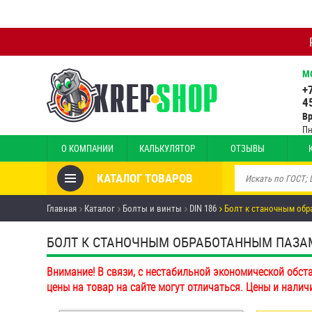
М
+
4
В
Пн
О КОМПАНИИ
КАЛЬКУЛЯТОР
ОТЗЫВЫ
КАТАЛОГ ТОВАРОВ
Товары со скидкой
Главная
Каталог
Болты и винты
DIN 186
Болт к станочным обр
Анкеры
БОЛТ К СТАНОЧНЫМ ОБРАБОТАННЫМ ПАЗАМ DI
Антивандальный крепёж,
Внимание! В связи, с нестабильной экономической обст
инструмент
цены на товар на сайте могут отличаться. Цены и налич
Болты и винты