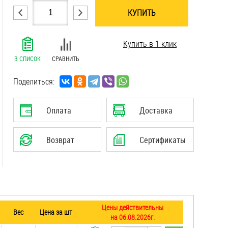
КУПИТЬ
.......................................................................
Купить в 1 клик
.......................................................................
.......................................................................
В СПИСОК
СРАВНИТЬ
.......................................................................
.......................................................................
Поделиться:
.......................................................................
.......................................................................
Оплата
Доставка
.......................................................................
.......................................................................
Возврат
Сертификаты
.......................................................................
Цены действительны
Вес
Цена за шт
на 06.08.2026г.