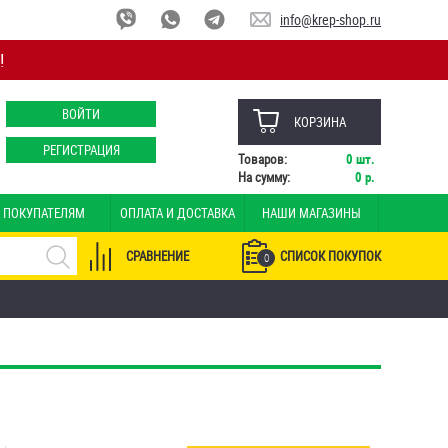
info@krep-shop.ru
!
ВОЙТИ
КОРЗИНА
РЕГИСТРАЦИЯ
Товаров:
0
шт.
На сумму:
0
р.
ПОКУПАТЕЛЯМ
ОПЛАТА И ДОСТАВКА
НАШИ МАГАЗИНЫ
СРАВНЕНИЕ
СПИСОК ПОКУПОК
0