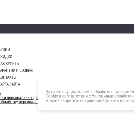
АКЦИИ
СКИДКИ
КАК КУПИТЬ
ГАРАНТИИ И ВОЗВРАТ
КОНТАКТЫ
КАРТА САЙТА
На сайте осуществляется обработка пользова
е
Cookie в соответствии с
Условиями обработки
отки персональных данных
можете запретить сохранение Cookie в настрой
а обработку персональных данны