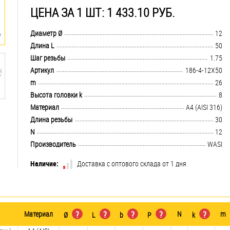
ЦЕНА ЗА 1 ШТ: 1 433.10 РУБ.
.................................................................................................................................
Диаметр Ø
12
.................................................................................................................................
Длина L
50
.................................................................................................................................
Шаг резьбы
1.75
.................................................................................................................................
Артикул
186-4-12X50
.................................................................................................................................
m
26
.................................................................................................................................
Высота головки k
8
.................................................................................................................................
Материал
A4 (AISI 316)
.................................................................................................................................
Длина резьбы
30
.................................................................................................................................
N
12
.................................................................................................................................
Производитель
WASI
Наличие:
Доставка с оптового склада от 1 дня
Материал
?
?
?
?
N
?
m
Ø
L
b
P
k