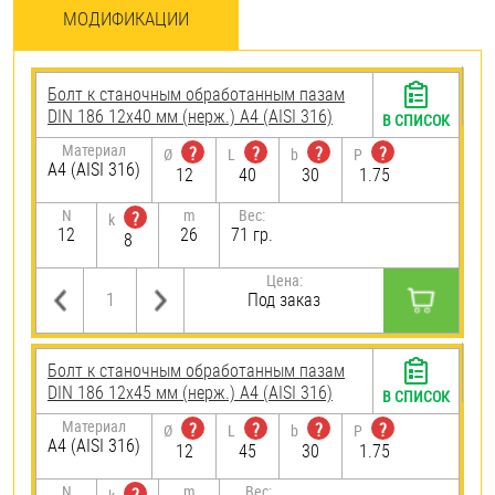
МОДИФИКАЦИИ
Болт к станочным обработанным пазам
DIN 186 12х40 мм (нерж.) A4 (AISI 316)
В СПИСОК
Материал
?
?
?
?
Ø
L
b
P
A4 (AISI 316)
12
40
30
1.75
N
m
Вес:
?
k
12
26
71 гр.
8
Цена:
Под заказ
Болт к станочным обработанным пазам
DIN 186 12х45 мм (нерж.) A4 (AISI 316)
В СПИСОК
Материал
?
?
?
?
Ø
L
b
P
A4 (AISI 316)
12
45
30
1.75
N
m
Вес: