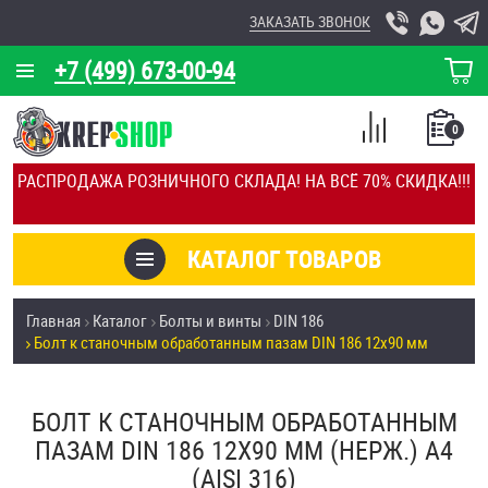
ЗАКАЗАТЬ ЗВОНОК
+7 (499) 673-00-94
КОРЗИНА
О КОМПАНИИ
0
СПИСОК
КАЛЬКУЛЯТОР
СРАВНЕНИЕ
РАСПРОДАЖА РОЗНИЧНОГО СКЛАДА! НА ВСЁ 70% СКИДКА!!!
ПОКУПОК
ОТЗЫВЫ
КАТАЛОГ ТОВАРОВ
КЛИЕНТЫ
Товары со скидкой
Главная
Каталог
Болты и винты
DIN 186
УСЛУГИ
Болт к станочным обработанным пазам DIN 186 12х90 мм
Анкеры
СКИДКИ
Антивандальный крепёж, инструмент
БОЛТ К СТАНОЧНЫМ ОБРАБОТАННЫМ
ОПТ
ПАЗАМ DIN 186 12Х90 ММ (НЕРЖ.) A4
ПОКУПАТЕЛЯМ
(AISI 316)
Болты и винты