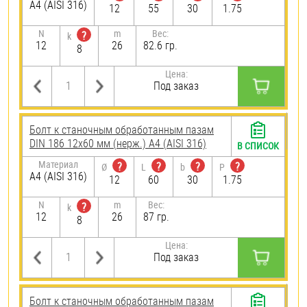
A4 (AISI 316)
12
55
30
1.75
N
m
Вес:
?
k
12
26
82.6 гр.
8
Цена:
Под заказ
Болт к станочным обработанным пазам
DIN 186 12х60 мм (нерж.) A4 (AISI 316)
В СПИСОК
Материал
?
?
?
?
Ø
L
b
P
A4 (AISI 316)
12
60
30
1.75
N
m
Вес:
?
k
12
26
87 гр.
8
Цена:
Под заказ
Болт к станочным обработанным пазам