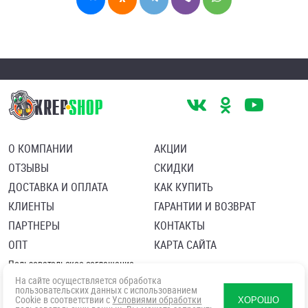
О КОМПАНИИ
АКЦИИ
ОТЗЫВЫ
СКИДКИ
ДОСТАВКА И ОПЛАТА
КАК КУПИТЬ
КЛИЕНТЫ
ГАРАНТИИ И ВОЗВРАТ
ПАРТНЕРЫ
КОНТАКТЫ
ОПТ
КАРТА САЙТА
Пользовательское соглашение
Политика в отношении обработки персональных данных
На сайте осуществляется обработка
Согласие посетителя сайта на обработку персональных данны
пользовательских данных с использованием
Cookie в соответствии с
Условиями обработки
ХОРОШО