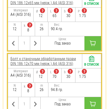
DIN 186 12х65 мм (нерж.) A4 (AISI 316)
В СПИСОК
Материал
?
?
?
?
Ø
L
b
P
A4 (AISI 316)
12
65
30
1.75
N
m
Вес:
?
k
12
26
90.4 гр.
8
Цена:
Под заказ
Болт к станочным обработанным пазам
DIN 186 12х70 мм (нерж.) A4 (AISI 316)
В СПИСОК
Материал
?
?
?
?
Ø
L
b
P
A4 (AISI 316)
12
70
30
1.75
N
m
Вес:
?
k
12
26
94.8 гр.
8
Цена:
Под заказ