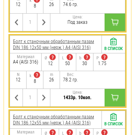
?
k
12
26
74.6 гр.
8
Цена:
Под заказ
Болт к станочным обработанным пазам
DIN 186 12х50 мм (нерж.) A4 (AISI 316)
В СПИСОК
Материал
?
?
?
?
Ø
L
b
P
A4 (AISI 316)
12
50
30
1.75
N
m
Вес:
?
k
12
26
78.2 гр.
8
Цена:
1433р. 10коп.
Болт к станочным обработанным пазам
DIN 186 12х55 мм (нерж.) A4 (AISI 316)
В СПИСОК
Материал
?
?
?
?
Ø
L
b
P