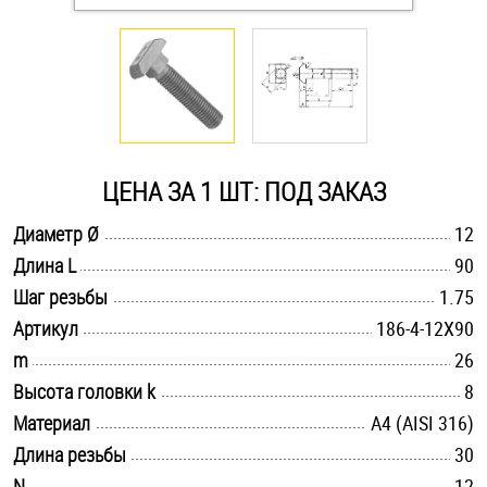
Оснастка и аксессуары для яхт
Пробки
Саморезы и шурупы
ЦЕНА ЗА 1 ШТ: ПОД ЗАКАЗ
.............................................................................................................
Диаметр Ø
12
Стопорные кольца
.............................................................................................................
Длина L
90
.............................................................................................................
Шаг резьбы
1.75
Такелаж
.............................................................................................................
Артикул
186-4-12X90
.............................................................................................................
m
26
Хомуты
.............................................................................................................
Высота головки k
8
Шайбы
.............................................................................................................
Материал
A4 (AISI 316)
.............................................................................................................
Длина резьбы
30
Шпильки
.............................................................................................................
N
12