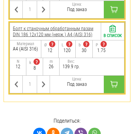
Цена:
Под заказ
Болт к станочным обработанным пазам
DIN 186 12х120 мм (нерж.) A4 (AISI 316)
В СПИСОК
Материал
?
?
?
?
Ø
L
b
P
A4 (AISI 316)
12
120
30
1.75
N
m
Вес:
?
k
12
26
139.9 гр.
8
Цена:
Под заказ
Поделиться: