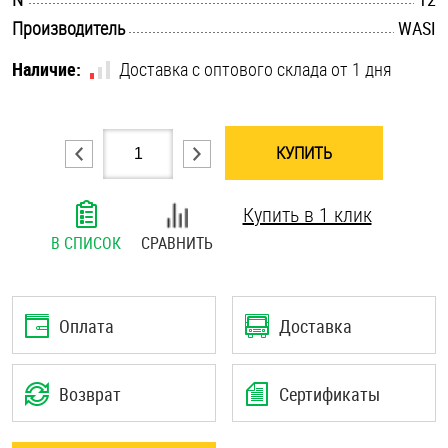
.............................................................................................................
Шплинты
Производитель
WASI
Наличие:
Доставка с оптового склада от 1 дня
Штифты и пальцы
КУПИТЬ
Купить в 1 клик
В СПИСОК
СРАВНИТЬ
Оплата
Доставка
Возврат
Сертификаты