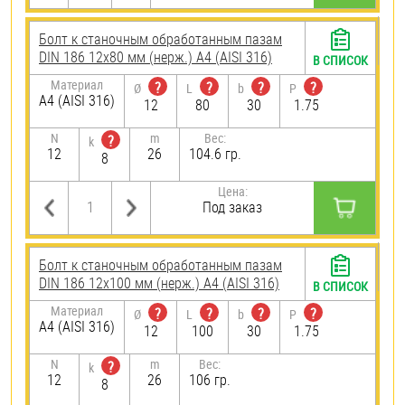
Болт к станочным обработанным пазам
DIN 186 12х80 мм (нерж.) A4 (AISI 316)
В СПИСОК
Материал
?
?
?
?
Ø
L
b
P
A4 (AISI 316)
12
80
30
1.75
N
m
Вес:
?
k
12
26
104.6 гр.
8
Цена:
Под заказ
Болт к станочным обработанным пазам
DIN 186 12х100 мм (нерж.) A4 (AISI 316)
В СПИСОК
Материал
?
?
?
?
Ø
L
b
P
A4 (AISI 316)
12
100
30
1.75
N
m
Вес:
?
k
12
26
106 гр.
8