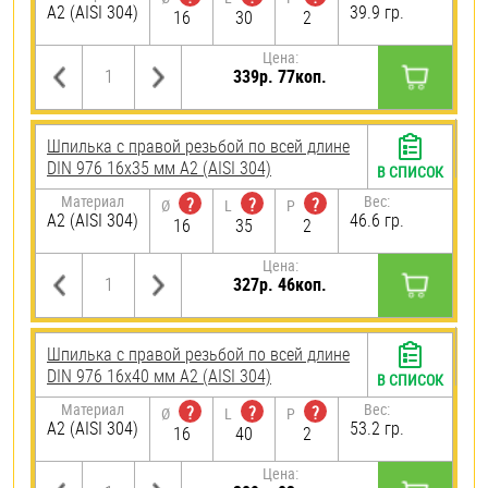
А2 (AISI 304)
39.9 гр.
16
30
2
Цена:
339р. 77коп.
Шпилька с правой резьбой по всей длине
DIN 976 16х35 мм А2 (AISI 304)
В СПИСОК
Материал
Вес:
?
?
?
Ø
L
P
А2 (AISI 304)
46.6 гр.
16
35
2
Цена:
327р. 46коп.
Шпилька с правой резьбой по всей длине
DIN 976 16х40 мм А2 (AISI 304)
В СПИСОК
Материал
Вес:
?
?
?
Ø
L
P
А2 (AISI 304)
53.2 гр.
16
40
2
Цена: