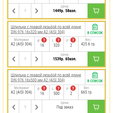
Цена:
1449р. 58коп.
Шпилька с правой резьбой по всей длине
DIN 976 16х320 мм А2 (AISI 304)
В СПИСОК
Материал
Вес:
?
?
?
Ø
L
P
А2 (AISI 304)
425.6 гр.
16
320
2
Цена:
1539р. 65коп.
Шпилька с правой резьбой по всей длине
DIN 976 16х500 мм А2 (AISI 304)
В СПИСОК
Материал
Вес:
?
?
?
Ø
L
P
А2 (AISI 304)
665 гр.
16
500
2
Цена:
Под заказ