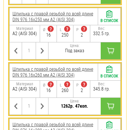
Шпилька с правой резьбой по всей длине
DIN 976 16х250 мм А2 (AISI 304)
В СПИСОК
Материал
Вес:
?
?
?
Ø
L
P
А2 (AISI 304)
332.5 гр.
16
250
2
Цена:
Под заказ
Шпилька с правой резьбой по всей длине
DIN 976 16х260 мм А2 (AISI 304)
В СПИСОК
Материал
Вес:
?
?
?
Ø
L
P
А2 (AISI 304)
345.8 гр.
16
260
2
Цена:
1262р. 47коп.
Шпилька с правой резьбой по всей длине