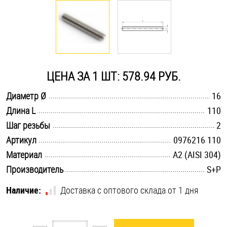
Оснастка и аксессуары для яхт
Пробки
ЦЕНА ЗА 1 ШТ: 578.94 РУБ.
Саморезы и шурупы
.............................................................................................................
Диаметр Ø
16
.............................................................................................................
Длина L
110
Стопорные кольца
.............................................................................................................
Шаг резьбы
2
.............................................................................................................
Артикул
0976216 110
Такелаж
.............................................................................................................
Материал
А2 (AISI 304)
.............................................................................................................
Производитель
S+P
Хомуты
Наличие:
Доставка с оптового склада от 1 дня
Шайбы
Шпильки