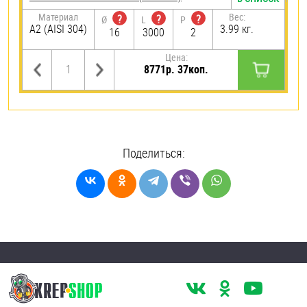
Материал
Вес:
?
?
?
Ø
L
P
А2 (AISI 304)
3.99 кг.
16
3000
2
Цена:
8771р. 37коп.
Поделиться: