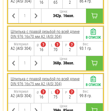
А2 (AISI 304)
86.4 гр.
16
65
2
Цена:
342р. 16коп.
Шпилька с правой резьбой по всей длине
DIN 976 16х70 мм А2 (AISI 304)
В СПИСОК
Материал
Вес:
?
?
?
Ø
L
P
А2 (AISI 304)
93.1 гр.
16
70
2
Цена:
368р. 38коп.
Шпилька с правой резьбой по всей длине
DIN 976 16х75 мм А2 (AISI 304)
В СПИСОК
Материал
Вес:
?
?
?
Ø
L
P
А2 (AISI 304)
99.8 гр.
16
75
2
Цена:
394р. 85коп.