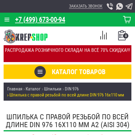
ЗАКАЗАТЬ ЗВОНОК
+7 (499) 673-00-94
КОРЗИНА
О КОМПАНИИ
0
СПИСОК
КАЛЬКУЛЯТОР
СРАВНЕНИЕ
РАСПРОДАЖА РОЗНИЧНОГО СКЛАДА! НА ВСЁ 70% СКИДКА!!!
ПОКУПОК
ОТЗЫВЫ
КАТАЛОГ ТОВАРОВ
КЛИЕНТЫ
Товары со скидкой
Главная
Каталог
Шпильки
DIN 976
УСЛУГИ
Шпилька с правой резьбой по всей длине DIN 976 16х110 мм
Анкеры
СКИДКИ
Антивандальный крепёж, инструмент
ШПИЛЬКА С ПРАВОЙ РЕЗЬБОЙ ПО ВСЕЙ
ОПТ
ДЛИНЕ DIN 976 16Х110 ММ А2 (AISI 304)
ПОКУПАТЕЛЯМ
Болты и винты