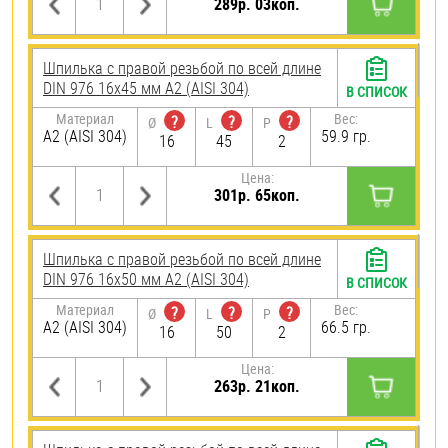
289р. 03коп.
Шпилька с правой резьбой по всей длине
DIN 976 16х45 мм А2 (AISI 304)
В СПИСОК
Материал
Вес:
?
?
?
Ø
L
P
А2 (AISI 304)
59.9 гр.
16
45
2
Цена:
301р. 65коп.
Шпилька с правой резьбой по всей длине
DIN 976 16х50 мм А2 (AISI 304)
В СПИСОК
Материал
Вес:
?
?
?
Ø
L
P
А2 (AISI 304)
66.5 гр.
16
50
2
Цена:
263р. 21коп.