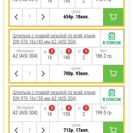
16
130
2
Цена:
654р. 18коп.
Шпилька с правой резьбой по всей длине
DIN 976 16х140 мм А2 (AISI 304)
В СПИСОК
Материал
Вес:
?
?
?
Ø
L
P
А2 (AISI 304)
186.2 гр.
16
140
2
Цена:
700р. 93коп.
Шпилька с правой резьбой по всей длине
DIN 976 16х150 мм А2 (AISI 304)
В СПИСОК
Материал
Вес:
?
?
?
Ø
L
P
А2 (AISI 304)
199.5 гр.
16
150
2
Цена:
713р. 17коп.