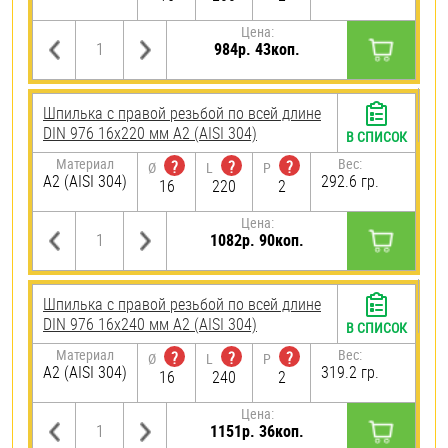
Цена:
984р. 43коп.
Шпилька с правой резьбой по всей длине
DIN 976 16х220 мм А2 (AISI 304)
В СПИСОК
Материал
Вес:
?
?
?
Ø
L
P
А2 (AISI 304)
292.6 гр.
16
220
2
Цена:
1082р. 90коп.
Шпилька с правой резьбой по всей длине
DIN 976 16х240 мм А2 (AISI 304)
В СПИСОК
Материал
Вес:
?
?
?
Ø
L
P
А2 (AISI 304)
319.2 гр.
16
240
2
Цена:
1151р. 36коп.