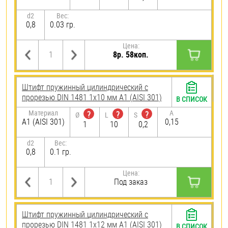
d2
Вес:
0,8
0.03 гр.
Цена:
8р. 58коп.
Штифт пружинный цилиндрический с
прорезью DIN 1481 1х10 мм А1 (AISI 301)
В СПИСОК
Материал
A
?
?
?
Ø
L
S
А1 (AISI 301)
0,15
1
10
0,2
d2
Вес:
0,8
0.1 гр.
Цена:
Под заказ
Штифт пружинный цилиндрический с
прорезью DIN 1481 1х12 мм А1 (AISI 301)
В СПИСОК