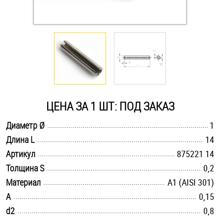
Оснастка и аксессуары для яхт
Пробки
Саморезы и шурупы
ЦЕНА ЗА 1 ШТ: ПОД ЗАКАЗ
Стопорные кольца
.............................................................................................................
Диаметр Ø
1
.............................................................................................................
Длина L
14
Такелаж
.............................................................................................................
Артикул
875221 14
Хомуты
.............................................................................................................
Толщина S
0,2
.............................................................................................................
Материал
А1 (AISI 301)
Шайбы
.............................................................................................................
A
0,15
.............................................................................................................
d2
Шпильки
0,8