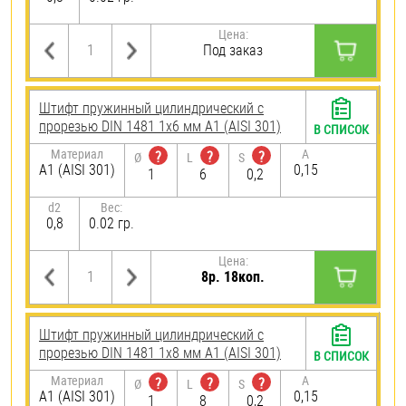
Цена:
Под заказ
Штифт пружинный цилиндрический с
прорезью DIN 1481 1х6 мм А1 (AISI 301)
В СПИСОК
Материал
A
?
?
?
Ø
L
S
А1 (AISI 301)
0,15
1
6
0,2
d2
Вес:
0,8
0.02 гр.
Цена:
8р. 18коп.
Штифт пружинный цилиндрический с
прорезью DIN 1481 1х8 мм А1 (AISI 301)
В СПИСОК
Материал
A
?
?
?
Ø
L
S
А1 (AISI 301)
0,15
1
8
0,2