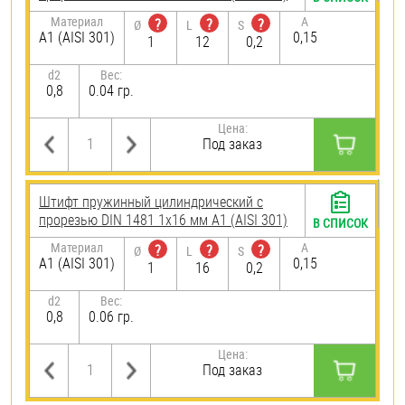
Материал
A
?
?
?
Ø
L
S
А1 (AISI 301)
0,15
1
12
0,2
d2
Вес:
0,8
0.04 гр.
Цена:
Под заказ
Штифт пружинный цилиндрический с
прорезью DIN 1481 1х16 мм А1 (AISI 301)
В СПИСОК
Материал
A
?
?
?
Ø
L
S
А1 (AISI 301)
0,15
1
16
0,2
d2
Вес:
0,8
0.06 гр.
Цена:
Под заказ