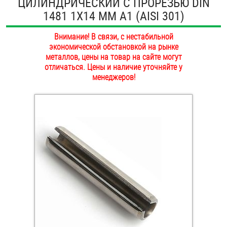
ЦИЛИНДРИЧЕСКИЙ С ПРОРЕЗЬЮ DIN
ОПЛАТА И ДОСТАВКА
1481 1Х14 ММ А1 (AISI 301)
Втулки
НАШИ МАГАЗИНЫ
Внимание! В связи, с нестабильной
Гайки
экономической обстановкой на рынке
металлов, цены на товар на сайте могут
Дюбели
отличаться. Цены и наличие уточняйте у
менеджеров!
Дюймовый крепёж
Заклепки (Гайки-Заклепки)
Инструмент
Крюки, кольца с метрической резьбой
Крюки, кольца с шурупной резьбой