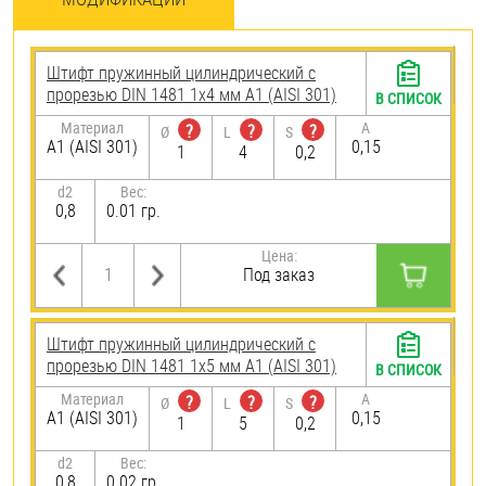
Штифт пружинный цилиндрический с
прорезью DIN 1481 1х4 мм А1 (AISI 301)
В СПИСОК
Материал
A
?
?
?
Ø
L
S
А1 (AISI 301)
0,15
1
4
0,2
d2
Вес:
0,8
0.01 гр.
Цена:
Под заказ
Штифт пружинный цилиндрический с
прорезью DIN 1481 1х5 мм А1 (AISI 301)
В СПИСОК
Материал
A
?
?
?
Ø
L
S
А1 (AISI 301)
0,15
1
5
0,2
d2
Вес:
0,8
0.02 гр.