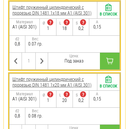
Штифт пружинный цилиндрический с
прорезью DIN 1481 1х18 мм А1 (AISI 301)
В СПИСОК
Материал
A
?
?
?
Ø
L
S
А1 (AISI 301)
0,15
1
18
0,2
d2
Вес:
0,8
0.07 гр.
Цена:
Под заказ
Штифт пружинный цилиндрический с
прорезью DIN 1481 1х20 мм А1 (AISI 301)
В СПИСОК
Материал
A
?
?
?
Ø
L
S
А1 (AISI 301)
0,15
1
20
0,2
d2
Вес:
0,8
0.08 гр.
Цена: