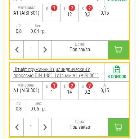
Материал
A
?
?
?
Ø
L
S
А1 (AISI 301)
0,15
1
12
0,2
d2
Вес:
0,8
0.04 гр.
Цена:
Под заказ
Штифт пружинный цилиндрический с
прорезью DIN 1481 1х14 мм А1 (AISI 301)
В СПИСОК
Материал
A
?
?
?
Ø
L
S
А1 (AISI 301)
0,15
1
14
0,2
d2
Вес:
0,8
0.05 гр.
Цена:
Под заказ