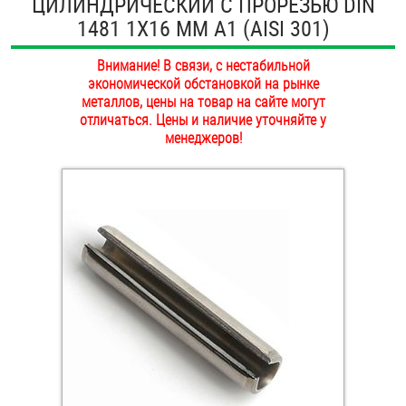
ЦИЛИНДРИЧЕСКИЙ С ПРОРЕЗЬЮ DIN
ОПЛАТА И ДОСТАВКА
1481 1Х16 ММ А1 (AISI 301)
Втулки
НАШИ МАГАЗИНЫ
Внимание! В связи, с нестабильной
Гайки
экономической обстановкой на рынке
металлов, цены на товар на сайте могут
Дюбели
отличаться. Цены и наличие уточняйте у
менеджеров!
Дюймовый крепёж
Заклепки (Гайки-Заклепки)
Инструмент
Крюки, кольца с метрической резьбой
Крюки, кольца с шурупной резьбой