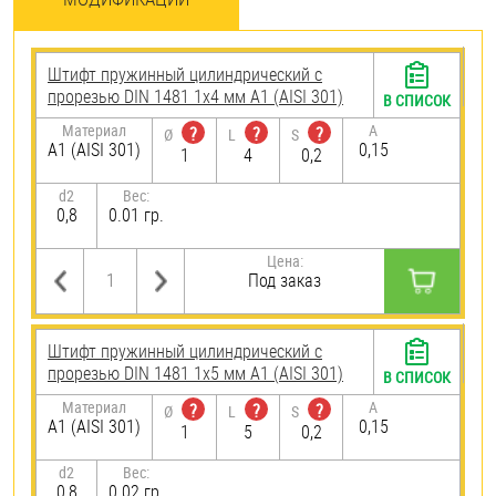
Штифт пружинный цилиндрический с
прорезью DIN 1481 1х4 мм А1 (AISI 301)
В СПИСОК
Материал
A
?
?
?
Ø
L
S
А1 (AISI 301)
0,15
1
4
0,2
d2
Вес:
0,8
0.01 гр.
Цена:
Под заказ
Штифт пружинный цилиндрический с
прорезью DIN 1481 1х5 мм А1 (AISI 301)
В СПИСОК
Материал
A
?
?
?
Ø
L
S
А1 (AISI 301)
0,15
1
5
0,2
d2
Вес:
0,8
0.02 гр.