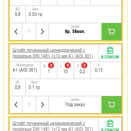
d2
Вес:
0,8
0.03 гр.
Цена:
8р. 58коп.
Штифт пружинный цилиндрический с
прорезью DIN 1481 1х10 мм А1 (AISI 301)
В СПИСОК
Материал
A
?
?
?
Ø
L
S
А1 (AISI 301)
0,15
1
10
0,2
d2
Вес:
0,8
0.1 гр.
Цена:
Под заказ
Штифт пружинный цилиндрический с
прорезью DIN 1481 1х12 мм А1 (AISI 301)
В СПИСОК