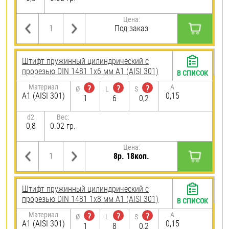
Цена:
Под заказ
Штифт пружинный цилиндрический с
прорезью DIN 1481 1х6 мм А1 (AISI 301)
В СПИСОК
Материал
A
?
?
?
Ø
L
S
А1 (AISI 301)
0,15
1
6
0,2
d2
Вес:
0,8
0.02 гр.
Цена:
8р. 18коп.
Штифт пружинный цилиндрический с
прорезью DIN 1481 1х8 мм А1 (AISI 301)
В СПИСОК
Материал
A
?
?
?
Ø
L
S
А1 (AISI 301)
0,15
1
8
0,2