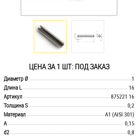
Оснастка и аксессуары для яхт
Пробки
Саморезы и шурупы
ЦЕНА ЗА 1 ШТ: ПОД ЗАКАЗ
Стопорные кольца
.............................................................................................................
Диаметр Ø
1
.............................................................................................................
Длина L
16
Такелаж
.............................................................................................................
Артикул
875221 16
Хомуты
.............................................................................................................
Толщина S
0,2
.............................................................................................................
Материал
А1 (AISI 301)
Шайбы
.............................................................................................................
A
0,15
.............................................................................................................
d2
Шпильки
0,8