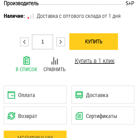
.............................................................................................................
Производитель
S+P
Шплинты
Наличие:
Доставка с оптового склада от 1 дня
Штифты и пальцы
КУПИТЬ
Купить в 1 клик
В СПИСОК
СРАВНИТЬ
Оплата
Доставка
Возврат
Сертификаты
МОДИФИКАЦИИ