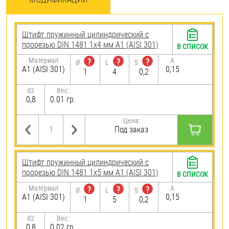
Штифт пружинный цилиндрический с
прорезью DIN 1481 1х4 мм А1 (AISI 301)
В СПИСОК
Материал
A
?
?
?
Ø
L
S
А1 (AISI 301)
0,15
1
4
0,2
d2
Вес:
0,8
0.01 гр.
Цена:
Под заказ
Штифт пружинный цилиндрический с
прорезью DIN 1481 1х5 мм А1 (AISI 301)
В СПИСОК
Материал
A
?
?
?
Ø
L
S
А1 (AISI 301)
0,15
1
5
0,2
d2
Вес:
0,8
0.02 гр.