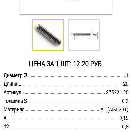
Оснастка и аксессуары для яхт
Пробки
Саморезы и шурупы
ЦЕНА ЗА 1 ШТ: 12.20 РУБ.
Стопорные кольца
.............................................................................................................
Диаметр Ø
1
.............................................................................................................
Длина L
20
Такелаж
.............................................................................................................
Артикул
875221 20
Хомуты
.............................................................................................................
Толщина S
0,2
.............................................................................................................
Материал
А1 (AISI 301)
Шайбы
.............................................................................................................
A
0,15
.............................................................................................................
d2
Шпильки
0,8