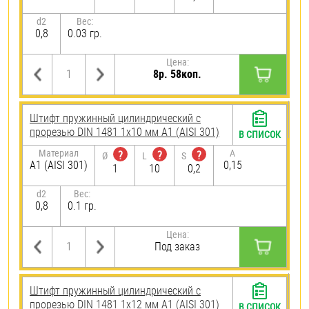
d2
Вес:
0,8
0.03 гр.
Цена:
8р. 58коп.
Штифт пружинный цилиндрический с
прорезью DIN 1481 1х10 мм А1 (AISI 301)
В СПИСОК
Материал
A
?
?
?
Ø
L
S
А1 (AISI 301)
0,15
1
10
0,2
d2
Вес:
0,8
0.1 гр.
Цена:
Под заказ
Штифт пружинный цилиндрический с
прорезью DIN 1481 1х12 мм А1 (AISI 301)
В СПИСОК