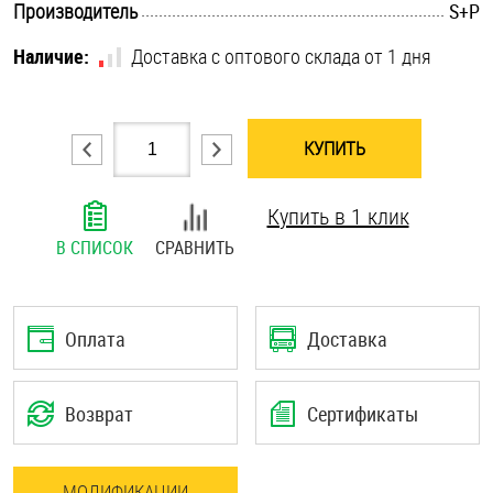
.............................................................................................................
Производитель
S+P
Шплинты
Наличие:
Доставка с оптового склада от 1 дня
Штифты и пальцы
КУПИТЬ
Купить в 1 клик
В СПИСОК
СРАВНИТЬ
Оплата
Доставка
Возврат
Сертификаты
МОДИФИКАЦИИ