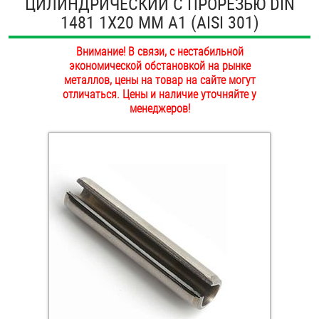
ЦИЛИНДРИЧЕСКИЙ С ПРОРЕЗЬЮ DIN
ОПЛАТА И ДОСТАВКА
1481 1Х20 ММ А1 (AISI 301)
Втулки
НАШИ МАГАЗИНЫ
Внимание! В связи, с нестабильной
Гайки
экономической обстановкой на рынке
металлов, цены на товар на сайте могут
Дюбели
отличаться. Цены и наличие уточняйте у
менеджеров!
Дюймовый крепёж
Заклепки (Гайки-Заклепки)
Инструмент
Крюки, кольца с метрической резьбой
Крюки, кольца с шурупной резьбой