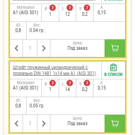
Материал
A
?
?
?
Ø
L
S
А1 (AISI 301)
0,15
1
12
0,2
d2
Вес:
0,8
0.04 гр.
Цена:
Под заказ
Штифт пружинный цилиндрический с
прорезью DIN 1481 1х14 мм А1 (AISI 301)
В СПИСОК
Материал
A
?
?
?
Ø
L
S
А1 (AISI 301)
0,15
1
14
0,2
d2
Вес:
0,8
0.05 гр.
Цена:
Под заказ