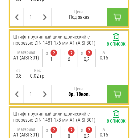
Цена:
Под заказ
Штифт пружинный цилиндрический с
прорезью DIN 1481 1х6 мм А1 (AISI 301)
В СПИСОК
Материал
A
?
?
?
Ø
L
S
А1 (AISI 301)
0,15
1
6
0,2
d2
Вес:
0,8
0.02 гр.
Цена:
8р. 18коп.
Штифт пружинный цилиндрический с
прорезью DIN 1481 1х8 мм А1 (AISI 301)
В СПИСОК
Материал
A
?
?
?
Ø
L
S
А1 (AISI 301)
0,15
1
8
0,2