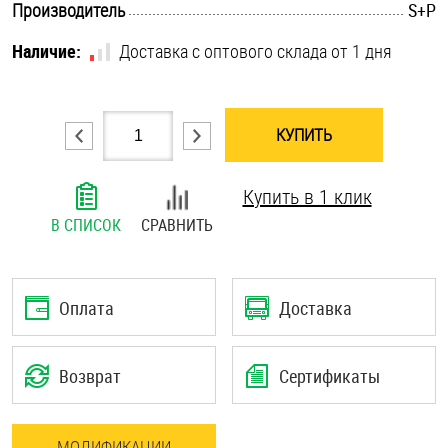
.............................................................................................................
Производитель
S+P
Шплинты
Наличие:
Доставка с оптового склада от 1 дня
Штифты и пальцы
КУПИТЬ
Купить в 1 клик
В СПИСОК
СРАВНИТЬ
Оплата
Доставка
Возврат
Сертификаты
МОДИФИКАЦИИ