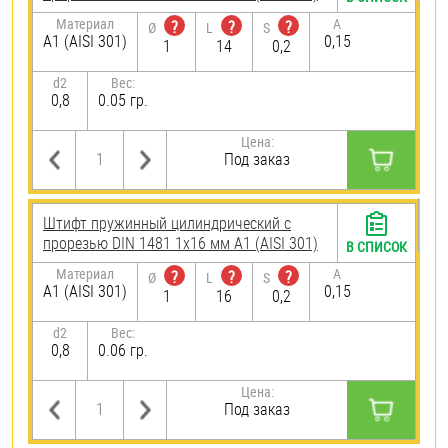
Материал
A
?
?
?
Ø
L
S
А1 (AISI 301)
0,15
1
14
0,2
d2
Вес:
0,8
0.05 гр.
Цена:
Под заказ
Штифт пружинный цилиндрический с
прорезью DIN 1481 1х16 мм А1 (AISI 301)
В СПИСОК
Материал
A
?
?
?
Ø
L
S
А1 (AISI 301)
0,15
1
16
0,2
d2
Вес:
0,8
0.06 гр.
Цена:
Под заказ