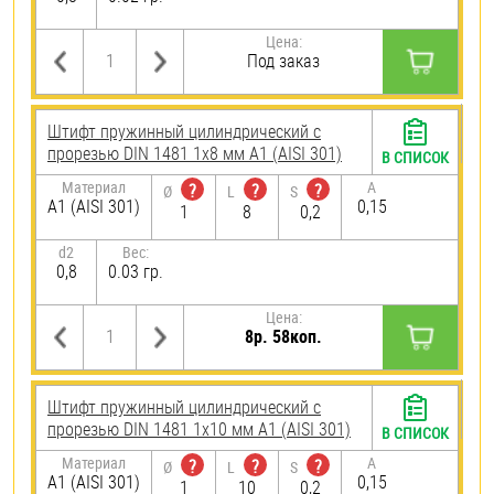
Цена:
Под заказ
Штифт пружинный цилиндрический с
прорезью DIN 1481 1х8 мм А1 (AISI 301)
В СПИСОК
Материал
A
?
?
?
Ø
L
S
А1 (AISI 301)
0,15
1
8
0,2
d2
Вес:
0,8
0.03 гр.
Цена:
8р. 58коп.
Штифт пружинный цилиндрический с
прорезью DIN 1481 1х10 мм А1 (AISI 301)
В СПИСОК
Материал
A
?
?
?
Ø
L
S
А1 (AISI 301)
0,15
1
10
0,2