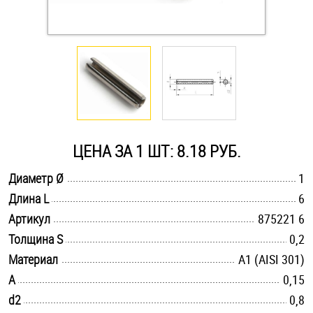
Оснастка и аксессуары для яхт
Пробки
Саморезы и шурупы
ЦЕНА ЗА 1 ШТ: 8.18 РУБ.
Стопорные кольца
.............................................................................................................
Диаметр Ø
1
.............................................................................................................
Длина L
6
Такелаж
.............................................................................................................
Артикул
875221 6
Хомуты
.............................................................................................................
Толщина S
0,2
.............................................................................................................
Материал
А1 (AISI 301)
Шайбы
.............................................................................................................
A
0,15
.............................................................................................................
d2
Шпильки
0,8