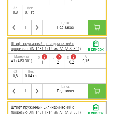
d2
Вес:
0,8
0.1 гр.
Цена:
Под заказ
Штифт пружинный цилиндрический с
прорезью DIN 1481 1х12 мм А1 (AISI 301)
В СПИСОК
Материал
A
?
?
?
Ø
L
S
А1 (AISI 301)
0,15
1
12
0,2
d2
Вес:
0,8
0.04 гр.
Цена:
Под заказ
Штифт пружинный цилиндрический с
прорезью DIN 1481 1х14 мм А1 (AISI 301)
В СПИСОК