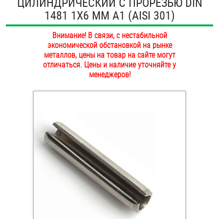
ЦИЛИНДРИЧЕСКИЙ С ПРОРЕЗЬЮ DIN
ОПЛАТА И ДОСТАВКА
1481 1Х6 ММ А1 (AISI 301)
Втулки
НАШИ МАГАЗИНЫ
Внимание! В связи, с нестабильной
Гайки
экономической обстановкой на рынке
металлов, цены на товар на сайте могут
Дюбели
отличаться. Цены и наличие уточняйте у
менеджеров!
Дюймовый крепёж
Заклепки (Гайки-Заклепки)
Инструмент
Крюки, кольца с метрической резьбой
Крюки, кольца с шурупной резьбой