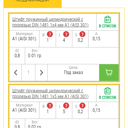
Штифт пружинный цилиндрический с
прорезью DIN 1481 1х4 мм А1 (AISI 301)
В СПИСОК
Материал
A
?
?
?
Ø
L
S
А1 (AISI 301)
0,15
1
4
0,2
d2
Вес:
0,8
0.01 гр.
Цена:
Под заказ
Штифт пружинный цилиндрический с
прорезью DIN 1481 1х5 мм А1 (AISI 301)
В СПИСОК
Материал
A
?
?
?
Ø
L
S
А1 (AISI 301)
0,15
1
5
0,2
d2
Вес:
0,8
0.02 гр.