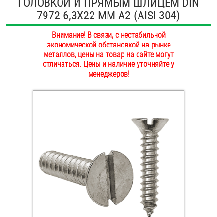
ГОЛОВКОЙ И ПРЯМЫМ ШЛИЦЕМ DIN
ОПЛАТА И ДОСТАВКА
7972 6,3Х22 ММ А2 (AISI 304)
Втулки
НАШИ МАГАЗИНЫ
Внимание! В связи, с нестабильной
Гайки
экономической обстановкой на рынке
металлов, цены на товар на сайте могут
Дюбели
отличаться. Цены и наличие уточняйте у
менеджеров!
Дюймовый крепёж
Заклепки (Гайки-Заклепки)
Инструмент
Крюки, кольца с метрической резьбой
Крюки, кольца с шурупной резьбой