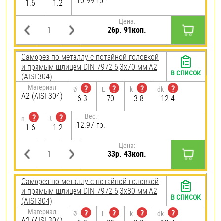
10.99 гр.
1.6
1.2
Цена:
26р. 91коп.
Саморез по металлу с потайной головкой
и прямым шлицем DIN 7972 6,3х70 мм А2
В СПИСОК
(AISI 304)
Материал
?
?
?
?
Ø
L
k
dk
А2 (AISI 304)
6.3
70
3.8
12.4
Вес:
?
?
n
t
12.97 гр.
1.6
1.2
Цена:
33р. 43коп.
Саморез по металлу с потайной головкой
и прямым шлицем DIN 7972 6,3х80 мм А2
В СПИСОК
(AISI 304)
Материал
?
?
?
?
Ø
L
k
dk
А2 (AISI 304)