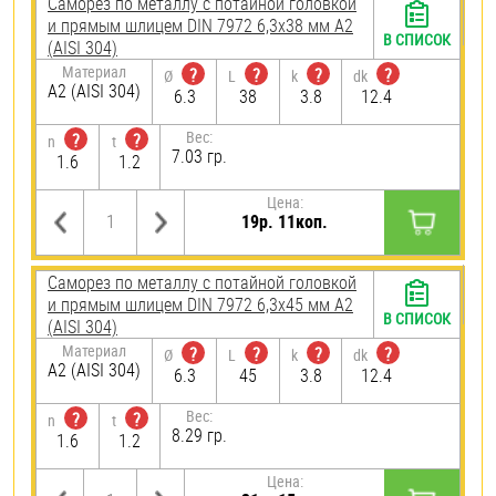
Саморез по металлу с потайной головкой
и прямым шлицем DIN 7972 6,3х38 мм А2
В СПИСОК
(AISI 304)
Материал
?
?
?
?
Ø
L
k
dk
А2 (AISI 304)
6.3
38
3.8
12.4
Вес:
?
?
n
t
7.03 гр.
1.6
1.2
Цена:
19р. 11коп.
Саморез по металлу с потайной головкой
и прямым шлицем DIN 7972 6,3х45 мм А2
В СПИСОК
(AISI 304)
Материал
?
?
?
?
Ø
L
k
dk
А2 (AISI 304)
6.3
45
3.8
12.4
Вес:
?
?
n
t
8.29 гр.
1.6
1.2
Цена: