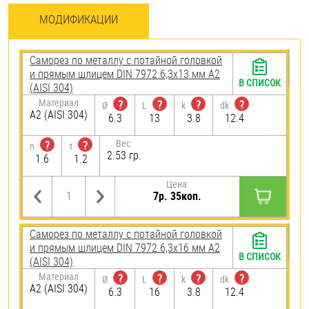
МОДИФИКАЦИИ
Саморез по металлу с потайной головкой
и прямым шлицем DIN 7972 6,3х13 мм А2
В СПИСОК
(AISI 304)
Материал
?
?
?
?
Ø
L
k
dk
А2 (AISI 304)
6.3
13
3.8
12.4
Вес:
?
?
n
t
2.53 гр.
1.6
1.2
Цена:
7р. 35коп.
Саморез по металлу с потайной головкой
и прямым шлицем DIN 7972 6,3х16 мм А2
В СПИСОК
(AISI 304)
Материал
?
?
?
?
Ø
L
k
dk
А2 (AISI 304)
6.3
16
3.8
12.4