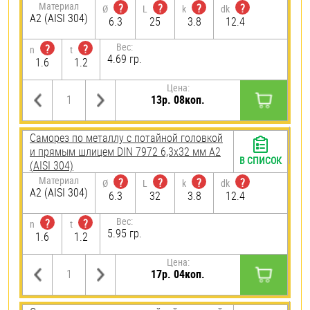
Материал
?
?
?
?
Ø
L
k
dk
А2 (AISI 304)
6.3
25
3.8
12.4
Вес:
?
?
n
t
4.69 гр.
1.6
1.2
Цена:
13р. 08коп.
Саморез по металлу с потайной головкой
и прямым шлицем DIN 7972 6,3х32 мм А2
В СПИСОК
(AISI 304)
Материал
?
?
?
?
Ø
L
k
dk
А2 (AISI 304)
6.3
32
3.8
12.4
Вес:
?
?
n
t
5.95 гр.
1.6
1.2
Цена:
17р. 04коп.