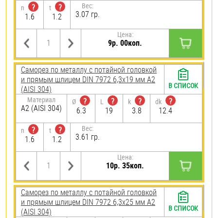
Вес:
?
?
n
t
3.07 гр.
1.6
1.2
Цена:
9р. 00коп.
Саморез по металлу с потайной головкой
и прямым шлицем DIN 7972 6,3х19 мм А2
В СПИСОК
(AISI 304)
Материал
?
?
?
?
Ø
L
k
dk
А2 (AISI 304)
6.3
19
3.8
12.4
Вес:
?
?
n
t
3.61 гр.
1.6
1.2
Цена:
10р. 35коп.
Саморез по металлу с потайной головкой
и прямым шлицем DIN 7972 6,3х25 мм А2
В СПИСОК
(AISI 304)