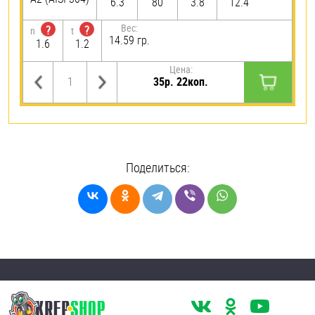
6.3
80
3.8
12.4
Вес:
?
?
n
t
14.59 гр.
1.6
1.2
Цена:
35р. 22коп.
Поделиться: