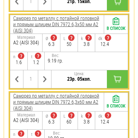
21р. 15коп.
Саморез по металлу с потайной головкой
и прямым шлицем DIN 7972 6,3х50 мм А2
В СПИСОК
(AISI 304)
Материал
?
?
?
?
Ø
L
k
dk
А2 (AISI 304)
6.3
50
3.8
12.4
Вес:
?
?
n
t
9.19 гр.
1.6
1.2
Цена:
23р. 05коп.
Саморез по металлу с потайной головкой
и прямым шлицем DIN 7972 6,3х60 мм А2
В СПИСОК
(AISI 304)
Материал
?
?
?
?
Ø
L
k
dk
А2 (AISI 304)
6.3
60
3.8
12.4
Вес:
?
?
n
t