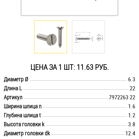
Оснастка и аксессуары для яхт
Пробки
Саморезы и шурупы
ЦЕНА ЗА 1 ШТ: 11.63 РУБ.
Стопорные кольца
.............................................................................................................
Диаметр Ø
6.3
.............................................................................................................
Длина L
22
Такелаж
.............................................................................................................
Артикул
7972263 22
Хомуты
.............................................................................................................
Ширина шлица n
1.6
.............................................................................................................
Глубина шлица t
1.2
Шайбы
.............................................................................................................
Высота головки k
3.8
.............................................................................................................
Диаметр головки dk
Шпильки
12.4