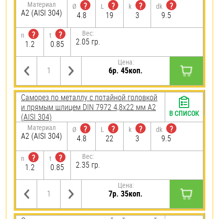
Материал
?
?
?
?
Ø
L
k
dk
А2 (AISI 304)
4.8
19
3
9.5
Вес:
?
?
n
t
2.05 гр.
1.2
0.85
Цена:
6р. 45коп.
Саморез по металлу с потайной головкой
и прямым шлицем DIN 7972 4,8х22 мм А2
В СПИСОК
(AISI 304)
Материал
?
?
?
?
Ø
L
k
dk
А2 (AISI 304)
4.8
22
3
9.5
Вес:
?
?
n
t
2.35 гр.
1.2
0.85
Цена:
7р. 35коп.