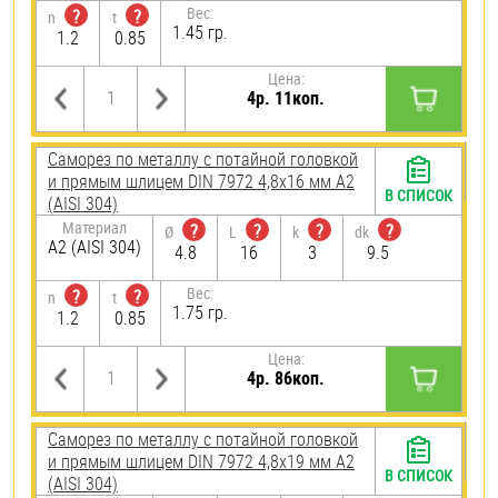
Вес:
?
?
n
t
1.45 гр.
1.2
0.85
Цена:
4р. 11коп.
Саморез по металлу с потайной головкой
и прямым шлицем DIN 7972 4,8х16 мм А2
В СПИСОК
(AISI 304)
Материал
?
?
?
?
Ø
L
k
dk
А2 (AISI 304)
4.8
16
3
9.5
Вес:
?
?
n
t
1.75 гр.
1.2
0.85
Цена:
4р. 86коп.
Саморез по металлу с потайной головкой
и прямым шлицем DIN 7972 4,8х19 мм А2
В СПИСОК
(AISI 304)