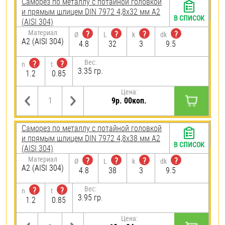
Саморез по металлу с потайной головкой
и прямым шлицем DIN 7972 4,8х32 мм А2
В СПИСОК
(AISI 304)
Материал
?
?
?
?
Ø
L
k
dk
А2 (AISI 304)
4.8
32
3
9.5
Вес:
?
?
n
t
3.35 гр.
1.2
0.85
Цена:
9р. 00коп.
Саморез по металлу с потайной головкой
и прямым шлицем DIN 7972 4,8х38 мм А2
В СПИСОК
(AISI 304)
Материал
?
?
?
?
Ø
L
k
dk
А2 (AISI 304)
4.8
38
3
9.5
Вес:
?
?
n
t
3.95 гр.
1.2
0.85
Цена: