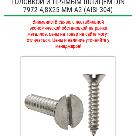
ГОЛОВКОЙ И ПРЯМЫМ ШЛИЦЕМ DIN
ОПЛАТА И ДОСТАВКА
7972 4,8Х25 ММ А2 (AISI 304)
Втулки
НАШИ МАГАЗИНЫ
Внимание! В связи, с нестабильной
Гайки
экономической обстановкой на рынке
металлов, цены на товар на сайте могут
Дюбели
отличаться. Цены и наличие уточняйте у
менеджеров!
Дюймовый крепёж
Заклепки (Гайки-Заклепки)
Инструмент
Крюки, кольца с метрической резьбой
Крюки, кольца с шурупной резьбой