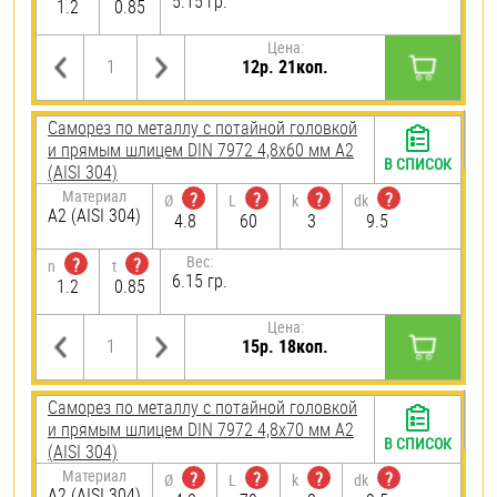
5.15 гр.
1.2
0.85
Цена:
12р. 21коп.
Саморез по металлу с потайной головкой
и прямым шлицем DIN 7972 4,8х60 мм А2
В СПИСОК
(AISI 304)
Материал
?
?
?
?
Ø
L
k
dk
А2 (AISI 304)
4.8
60
3
9.5
Вес:
?
?
n
t
6.15 гр.
1.2
0.85
Цена:
15р. 18коп.
Саморез по металлу с потайной головкой
и прямым шлицем DIN 7972 4,8х70 мм А2
В СПИСОК
(AISI 304)
Материал
?
?
?
?
Ø
L
k
dk
А2 (AISI 304)