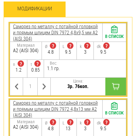
МОДИФИКАЦИИ
Саморез по металлу с потайной головкой
и прямым шлицем DIN 7972 4,8х9,5 мм А2
В СПИСОК
(AISI 304)
Материал
?
?
?
?
Ø
L
k
dk
А2 (AISI 304)
4.8
9.5
3
9.5
Вес:
?
?
n
t
1.1 гр.
1.2
0.85
Цена:
3р. 76коп.
Саморез по металлу с потайной головкой
и прямым шлицем DIN 7972 4,8х13 мм А2
В СПИСОК
(AISI 304)
Материал
?
?
?
?
Ø
L
k
dk
А2 (AISI 304)
4.8
13
3
9.5