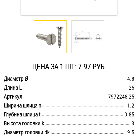
Оснастка и аксессуары для яхт
Пробки
Саморезы и шурупы
ЦЕНА ЗА 1 ШТ: 7.97 РУБ.
Стопорные кольца
.............................................................................................................
Диаметр Ø
4.8
.............................................................................................................
Длина L
25
Такелаж
.............................................................................................................
Артикул
7972248 25
Хомуты
.............................................................................................................
Ширина шлица n
1.2
.............................................................................................................
Глубина шлица t
0.85
Шайбы
.............................................................................................................
Высота головки k
3
.............................................................................................................
Диаметр головки dk
Шпильки
9.5