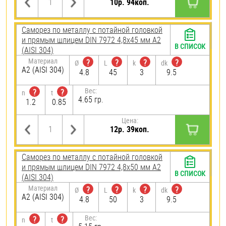
10р. 94коп.
Саморез по металлу с потайной головкой
и прямым шлицем DIN 7972 4,8х45 мм А2
В СПИСОК
(AISI 304)
Материал
?
?
?
?
Ø
L
k
dk
А2 (AISI 304)
4.8
45
3
9.5
Вес:
?
?
n
t
4.65 гр.
1.2
0.85
Цена:
12р. 39коп.
Саморез по металлу с потайной головкой
и прямым шлицем DIN 7972 4,8х50 мм А2
В СПИСОК
(AISI 304)
Материал
?
?
?
?
Ø
L
k
dk
А2 (AISI 304)
4.8
50
3
9.5
Вес:
?
?
n
t