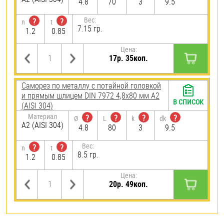
4.8
70
3
9.5
Вес:
?
?
n
t
7.15 гр.
1.2
0.85
Цена:
17р. 35коп.
Саморез по металлу с потайной головкой
и прямым шлицем DIN 7972 4,8х80 мм А2
В СПИСОК
(AISI 304)
Материал
?
?
?
?
Ø
L
k
dk
А2 (AISI 304)
4.8
80
3
9.5
Вес:
?
?
n
t
8.5 гр.
1.2
0.85
Цена:
20р. 49коп.