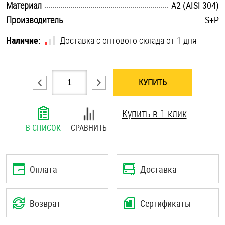
.............................................................................................................
Материал
А2 (AISI 304)
Шплинты
.............................................................................................................
Производитель
S+P
Штифты и пальцы
Наличие:
Доставка с оптового склада от 1 дня
КУПИТЬ
Купить в 1 клик
В СПИСОК
СРАВНИТЬ
Оплата
Доставка
Возврат
Сертификаты