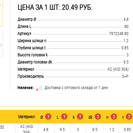
ЦЕНА ЗА 1 ШТ: 20.49 РУБ.
.................................................................................................................................
Диаметр Ø
4.8
.................................................................................................................................
Длина L
80
.................................................................................................................................
Артикул
7972248 80
.................................................................................................................................
Ширина шлица n
1.2
.................................................................................................................................
Глубина шлица t
0.85
.................................................................................................................................
Высота головки k
3
.................................................................................................................................
Диаметр головки dk
9.5
.................................................................................................................................
Материал
А2 (AISI 304)
.................................................................................................................................
Производитель
S+P
Наличие:
Доставка с оптового склада от 1 дня
Материал
?
?
?
?
?
?
Ø
L
k
dk
n
t
DIN
А2 (AISI
4.8
9.5
3
9.5
1.2
0.85
304)