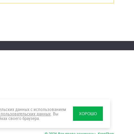
тельских данных с использованием
 пользовательских данных
. Вы
ХОРОШО
ках своего браузера.
© 2026 Все права защищены. KrepShop