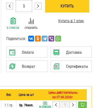
КУПИТЬ
.......................................................................
Купить в 1 клик
.......................................................................
.......................................................................
В СПИСОК
СРАВНИТЬ
.......................................................................
.......................................................................
Поделиться:
.......................................................................
.......................................................................
Оплата
Доставка
.......................................................................
.......................................................................
Возврат
Сертификаты
Цены действительны
Вес
Цена за шт
на 07.08.2026г.
1.1 гр.
3р. 76коп.
В СПИСОК