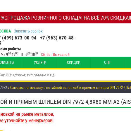
РАСПРОДАЖА РОЗНИЧНОГО СКЛАДА! НА ВСЁ 70% СКИДКА!!
ОСКВА
Заказать звонок
7 (499) 673-00-94
+7 (963) 670-48-
5
ремя работы
00
00
00
00
-Чт 9
-19
Пт 9
-18
Сб, Вс - Выходной
КЛИЕНТЫ
УСЛУГИ
СКИДКИ
ОПТ
 7972
Саморез по металлу с потайной головкой и прямым шлицем DIN 7972 4,8х
Й И ПРЯМЫМ ШЛИЦЕМ DIN 7972 4,8Х80 ММ А2 (AISI
ановкой на рынке металлов,
ие уточняйте у менеджеров!