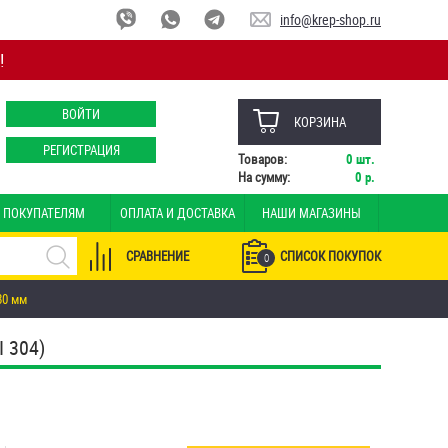
info@krep-shop.ru
!
ВОЙТИ
КОРЗИНА
РЕГИСТРАЦИЯ
Товаров:
0
шт.
На сумму:
0
р.
ПОКУПАТЕЛЯМ
ОПЛАТА И ДОСТАВКА
НАШИ МАГАЗИНЫ
СРАВНЕНИЕ
СПИСОК ПОКУПОК
0
80 мм
 304)