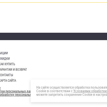
АКЦИИ
СКИДКИ
КАК КУПИТЬ
ГАРАНТИИ И ВОЗВРАТ
КОНТАКТЫ
КАРТА САЙТА
На сайте осуществляется обработка пользова
е
Cookie в соответствии с
Условиями обработки
отки персональных данных
можете запретить сохранение Cookie в настрой
а обработку персональных данны