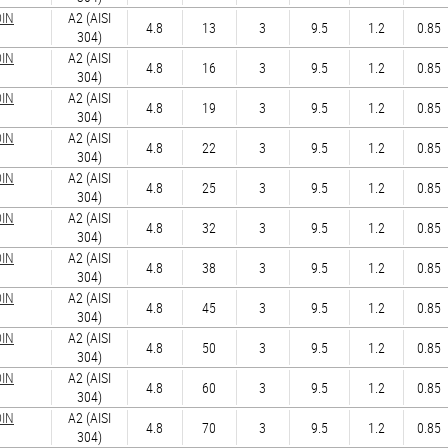
DIN
А2 (AISI
4.8
13
3
9.5
1.2
0.85
304)
DIN
А2 (AISI
4.8
16
3
9.5
1.2
0.85
304)
DIN
А2 (AISI
4.8
19
3
9.5
1.2
0.85
304)
DIN
А2 (AISI
4.8
22
3
9.5
1.2
0.85
304)
DIN
А2 (AISI
4.8
25
3
9.5
1.2
0.85
304)
DIN
А2 (AISI
4.8
32
3
9.5
1.2
0.85
304)
DIN
А2 (AISI
4.8
38
3
9.5
1.2
0.85
304)
DIN
А2 (AISI
4.8
45
3
9.5
1.2
0.85
304)
DIN
А2 (AISI
4.8
50
3
9.5
1.2
0.85
304)
DIN
А2 (AISI
4.8
60
3
9.5
1.2
0.85
304)
DIN
А2 (AISI
4.8
70
3
9.5
1.2
0.85
304)