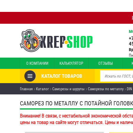
М
+
4
В
Пн
О КОМПАНИИ
КАЛЬКУЛЯТОР
ОТЗЫВЫ
КАТАЛОГ ТОВАРОВ
Товары со скидкой
Главная
Каталог
Саморезы и шурупы
Саморезы по металлу
DIN
Анкеры
САМОРЕЗ ПО МЕТАЛЛУ С ПОТАЙНОЙ ГОЛОВКО
Антивандальный крепёж,
Внимание! В связи, с нестабильной экономической обст
инструмент
цены на товар на сайте могут отличаться. Цены и налич
Болты и винты