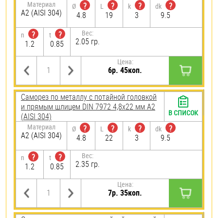
Материал
?
?
?
?
Ø
L
k
dk
А2 (AISI 304)
4.8
19
3
9.5
Вес:
?
?
n
t
2.05 гр.
1.2
0.85
Цена:
6р. 45коп.
Саморез по металлу с потайной головкой
и прямым шлицем DIN 7972 4,8х22 мм А2
В СПИСОК
(AISI 304)
Материал
?
?
?
?
Ø
L
k
dk
А2 (AISI 304)
4.8
22
3
9.5
Вес:
?
?
n
t
2.35 гр.
1.2
0.85
Цена:
7р. 35коп.