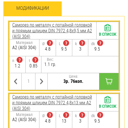
МОДИФИКАЦИИ
Саморез по металлу с потайной головкой
и прямым шлицем DIN 7972 4,8х9,5 мм А2
В СПИСОК
(AISI 304)
Материал
?
?
?
?
Ø
L
k
dk
А2 (AISI 304)
4.8
9.5
3
9.5
Вес:
?
?
n
t
1.1 гр.
1.2
0.85
Цена:
3р. 76коп.
Саморез по металлу с потайной головкой
и прямым шлицем DIN 7972 4,8х13 мм А2
В СПИСОК
(AISI 304)
Материал
?
?
?
?
Ø
L
k
dk
А2 (AISI 304)
4.8
13
3
9.5