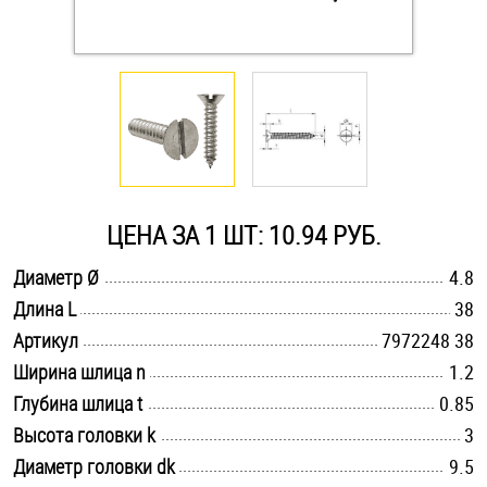
Оснастка и аксессуары для яхт
Пробки
Саморезы и шурупы
ЦЕНА ЗА 1 ШТ: 10.94 РУБ.
Стопорные кольца
.............................................................................................................
Диаметр Ø
4.8
.............................................................................................................
Длина L
38
Такелаж
.............................................................................................................
Артикул
7972248 38
Хомуты
.............................................................................................................
Ширина шлица n
1.2
.............................................................................................................
Глубина шлица t
0.85
Шайбы
.............................................................................................................
Высота головки k
3
.............................................................................................................
Диаметр головки dk
Шпильки
9.5