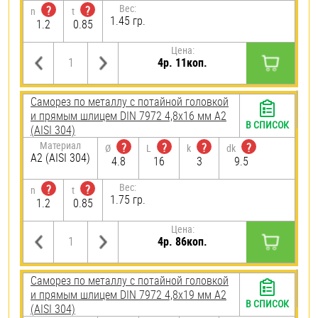
Вес:
?
?
n
t
1.45 гр.
1.2
0.85
Цена:
4р. 11коп.
Саморез по металлу с потайной головкой
и прямым шлицем DIN 7972 4,8х16 мм А2
В СПИСОК
(AISI 304)
Материал
?
?
?
?
Ø
L
k
dk
А2 (AISI 304)
4.8
16
3
9.5
Вес:
?
?
n
t
1.75 гр.
1.2
0.85
Цена:
4р. 86коп.
Саморез по металлу с потайной головкой
и прямым шлицем DIN 7972 4,8х19 мм А2
В СПИСОК
(AISI 304)