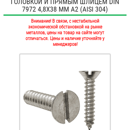
ГОЛОВКОЙ И ПРЯМЫМ ШЛИЦЕМ DIN
ОПЛАТА И ДОСТАВКА
7972 4,8Х38 ММ А2 (AISI 304)
Втулки
НАШИ МАГАЗИНЫ
Внимание! В связи, с нестабильной
Гайки
экономической обстановкой на рынке
металлов, цены на товар на сайте могут
Дюбели
отличаться. Цены и наличие уточняйте у
менеджеров!
Дюймовый крепёж
Заклепки (Гайки-Заклепки)
Инструмент
Крюки, кольца с метрической резьбой
Крюки, кольца с шурупной резьбой