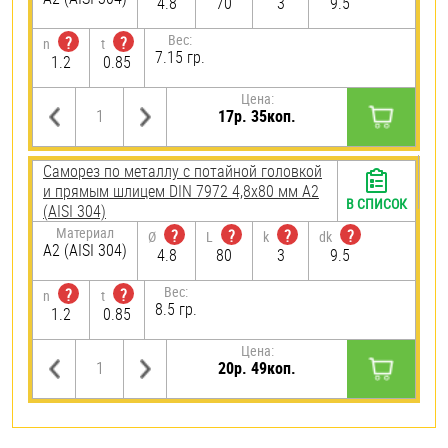
4.8
70
3
9.5
Вес:
?
?
n
t
7.15 гр.
1.2
0.85
Цена:
17р. 35коп.
Саморез по металлу с потайной головкой
и прямым шлицем DIN 7972 4,8х80 мм А2
В СПИСОК
(AISI 304)
Материал
?
?
?
?
Ø
L
k
dk
А2 (AISI 304)
4.8
80
3
9.5
Вес:
?
?
n
t
8.5 гр.
1.2
0.85
Цена:
20р. 49коп.