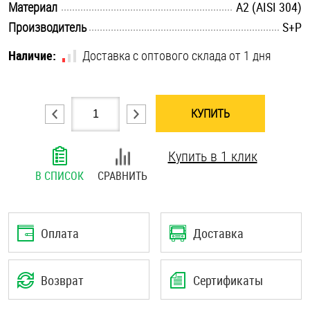
.............................................................................................................
Материал
А2 (AISI 304)
Шплинты
.............................................................................................................
Производитель
S+P
Штифты и пальцы
Наличие:
Доставка с оптового склада от 1 дня
КУПИТЬ
Купить в 1 клик
В СПИСОК
СРАВНИТЬ
Оплата
Доставка
Возврат
Сертификаты