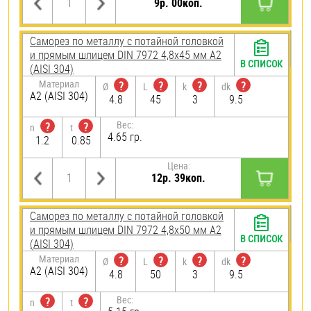
9р. 00коп.
Саморез по металлу с потайной головкой
и прямым шлицем DIN 7972 4,8х45 мм А2
В СПИСОК
(AISI 304)
Материал
?
?
?
?
Ø
L
k
dk
А2 (AISI 304)
4.8
45
3
9.5
Вес:
?
?
n
t
4.65 гр.
1.2
0.85
Цена:
12р. 39коп.
Саморез по металлу с потайной головкой
и прямым шлицем DIN 7972 4,8х50 мм А2
В СПИСОК
(AISI 304)
Материал
?
?
?
?
Ø
L
k
dk
А2 (AISI 304)
4.8
50
3
9.5
Вес:
?
?
n
t