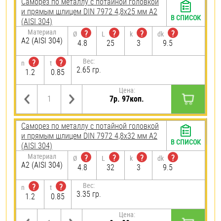
Саморез по металлу с потайной головкой
и прямым шлицем DIN 7972 4,8х25 мм А2
В СПИСОК
(AISI 304)
Материал
?
?
?
?
Ø
L
k
dk
А2 (AISI 304)
4.8
25
3
9.5
Вес:
?
?
n
t
2.65 гр.
1.2
0.85
Цена:
7р. 97коп.
Саморез по металлу с потайной головкой
и прямым шлицем DIN 7972 4,8х32 мм А2
В СПИСОК
(AISI 304)
Материал
?
?
?
?
Ø
L
k
dk
А2 (AISI 304)
4.8
32
3
9.5
Вес:
?
?
n
t
3.35 гр.
1.2
0.85
Цена: