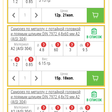
5.15 гр.
1.2
0.85
Цена:
12р. 21коп.
Саморез по металлу с потайной головкой
и прямым шлицем DIN 7972 4,8х60 мм А2
В СПИСОК
(AISI 304)
Материал
?
?
?
?
Ø
L
k
dk
А2 (AISI 304)
4.8
60
3
9.5
Вес:
?
?
n
t
6.15 гр.
1.2
0.85
Цена:
15р. 18коп.
Саморез по металлу с потайной головкой
и прямым шлицем DIN 7972 4,8х70 мм А2
В СПИСОК
(AISI 304)
Материал
?
?
?
?
Ø
L
k
dk
А2 (AISI 304)