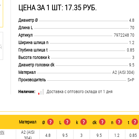
ЦЕНА ЗА 1 ШТ: 17.35 РУБ.
.................................................................................................................................
Диаметр Ø
4.8
.................................................................................................................................
Длина L
70
.................................................................................................................................
Артикул
7972248 70
.................................................................................................................................
Ширина шлица n
1.2
.................................................................................................................................
Глубина шлица t
0.85
.................................................................................................................................
Высота головки k
3
.................................................................................................................................
Диаметр головки dk
9.5
.................................................................................................................................
Материал
А2 (AISI 304)
.................................................................................................................................
Производитель
S+P
Наличие:
Доставка с оптового склада от 1 дня
Материал
?
?
?
?
?
?
Ø
L
k
dk
n
t
DIN
А2 (AISI
4.8
9.5
3
9.5
1.2
0.85
304)