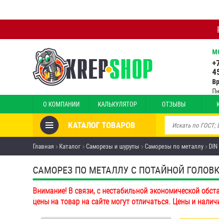
М
+
4
В
Пн
О КОМПАНИИ
КАЛЬКУЛЯТОР
ОТЗЫВЫ
КАТАЛОГ ТОВАРОВ
Товары со скидкой
Главная
Каталог
Саморезы и шурупы
Саморезы по металлу
DIN
Анкеры
САМОРЕЗ ПО МЕТАЛЛУ С ПОТАЙНОЙ ГОЛОВКО
Антивандальный крепёж,
Внимание! В связи, с нестабильной экономической обст
инструмент
цены на товар на сайте могут отличаться. Цены и налич
Болты и винты