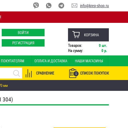
info@krep-shop.ru
!
ВОЙТИ
КОРЗИНА
РЕГИСТРАЦИЯ
Товаров:
0
шт.
На сумму:
0
р.
ПОКУПАТЕЛЯМ
ОПЛАТА И ДОСТАВКА
НАШИ МАГАЗИНЫ
СРАВНЕНИЕ
СПИСОК ПОКУПОК
0
70 мм
 304)