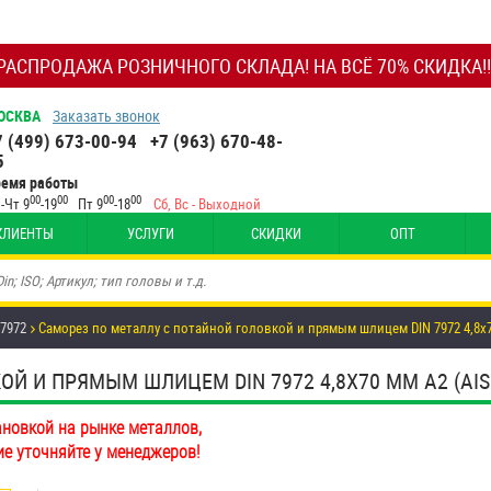
РАСПРОДАЖА РОЗНИЧНОГО СКЛАДА! НА ВСЁ 70% СКИДКА!!
ОСКВА
Заказать звонок
7 (499) 673-00-94
+7 (963) 670-48-
5
ремя работы
00
00
00
00
-Чт 9
-19
Пт 9
-18
Сб, Вс - Выходной
КЛИЕНТЫ
УСЛУГИ
СКИДКИ
ОПТ
 7972
Саморез по металлу с потайной головкой и прямым шлицем DIN 7972 4,8х
Й И ПРЯМЫМ ШЛИЦЕМ DIN 7972 4,8Х70 ММ А2 (AISI
ановкой на рынке металлов,
ие уточняйте у менеджеров!