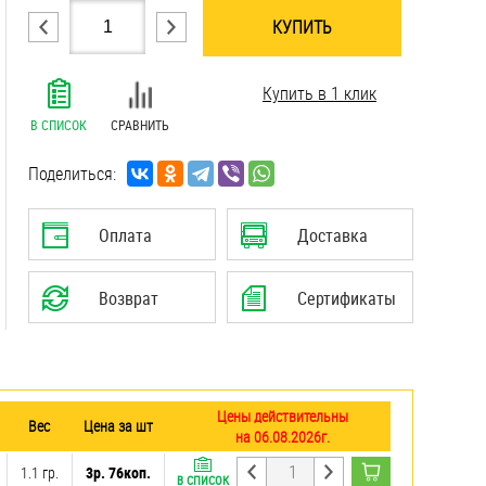
КУПИТЬ
.......................................................................
Купить в 1 клик
.......................................................................
.......................................................................
В СПИСОК
СРАВНИТЬ
.......................................................................
.......................................................................
Поделиться:
.......................................................................
.......................................................................
Оплата
Доставка
.......................................................................
.......................................................................
Возврат
Сертификаты
Цены действительны
Вес
Цена за шт
на 06.08.2026г.
1.1 гр.
3р. 76коп.
В СПИСОК