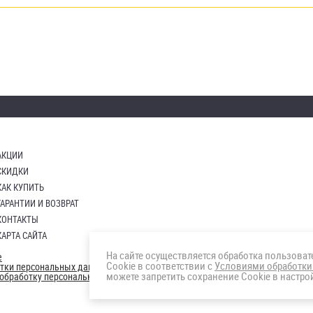
АКЦИИ
СКИДКИ
КАК КУПИТЬ
ГАРАНТИИ И ВОЗВРАТ
КОНТАКТЫ
КАРТА САЙТА
На сайте осуществляется обработка пользова
е
Cookie в соответствии с
Условиями обработки
отки персональных данных
можете запретить сохранение Cookie в настрой
а обработку персональных данны