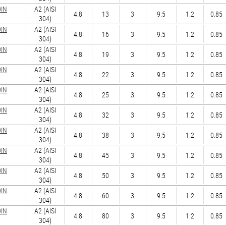
DIN
А2 (AISI
4.8
13
3
9.5
1.2
0.85
304)
DIN
А2 (AISI
4.8
16
3
9.5
1.2
0.85
304)
DIN
А2 (AISI
4.8
19
3
9.5
1.2
0.85
304)
DIN
А2 (AISI
4.8
22
3
9.5
1.2
0.85
304)
DIN
А2 (AISI
4.8
25
3
9.5
1.2
0.85
304)
DIN
А2 (AISI
4.8
32
3
9.5
1.2
0.85
304)
DIN
А2 (AISI
4.8
38
3
9.5
1.2
0.85
304)
DIN
А2 (AISI
4.8
45
3
9.5
1.2
0.85
304)
DIN
А2 (AISI
4.8
50
3
9.5
1.2
0.85
304)
DIN
А2 (AISI
4.8
60
3
9.5
1.2
0.85
304)
DIN
А2 (AISI
4.8
80
3
9.5
1.2
0.85
304)