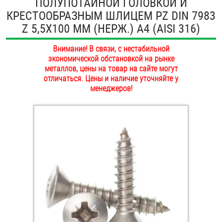
ПОЛУПОТАЙНОЙ ГОЛОВКОЙ И
ОПЛАТА И ДОСТАВКА
КРЕСТООБРАЗНЫМ ШЛИЦЕМ PZ DIN 7983
Втулки
Z 5,5Х100 ММ (НЕРЖ.) A4 (AISI 316)
НАШИ МАГАЗИНЫ
Гайки
Внимание! В связи, с нестабильной
экономической обстановкой на рынке
Дюбели
металлов, цены на товар на сайте могут
отличаться. Цены и наличие уточняйте у
Дюймовый крепёж
менеджеров!
Заклепки (Гайки-Заклепки)
Инструмент
Крюки, кольца с метрической резьбой
Крюки, кольца с шурупной резьбой