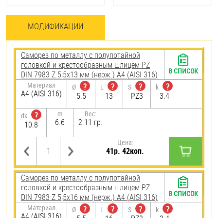
МОДИФИКАЦИИ
Саморез по металлу с полупотайной
головкой и крестообразным шлицем PZ
В СПИСОК
DIN 7983 Z 5,5х13 мм (нерж.) A4 (AISI 316)
Материал
?
?
?
?
Ø
L
S
k
A4 (AISI 316)
5.5
13
PZ3
3.4
m
Вес:
?
dk
6.6
2.11 гр.
10.8
Цена:
41р. 42коп.
Саморез по металлу с полупотайной
головкой и крестообразным шлицем PZ
В СПИСОК
DIN 7983 Z 5,5х16 мм (нерж.) A4 (AISI 316)
Материал
?
?
?
?
Ø
L
S
k
A4 (AISI 316)