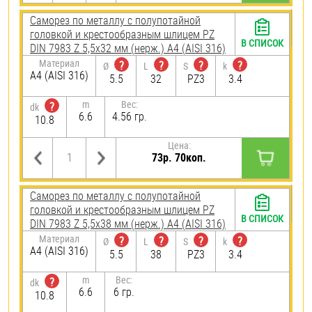
Саморез по металлу с полупотайной
головкой и крестообразным шлицем PZ
В СПИСОК
DIN 7983 Z 5,5х32 мм (нерж.) A4 (AISI 316)
Материал
?
?
?
?
Ø
L
S
k
A4 (AISI 316)
5.5
32
PZ3
3.4
m
Вес:
?
dk
6.6
4.56 гр.
10.8
Цена:
73р. 70коп.
Саморез по металлу с полупотайной
головкой и крестообразным шлицем PZ
В СПИСОК
DIN 7983 Z 5,5х38 мм (нерж.) A4 (AISI 316)
Материал
?
?
?
?
Ø
L
S
k
A4 (AISI 316)
5.5
38
PZ3
3.4
m
Вес:
?
dk
6.6
6 гр.
10.8