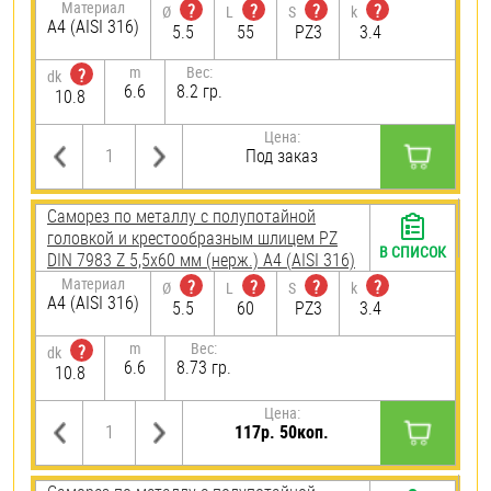
Материал
?
?
?
?
Ø
L
S
k
A4 (AISI 316)
5.5
55
PZ3
3.4
m
Вес:
?
dk
6.6
8.2 гр.
10.8
Цена:
Под заказ
Саморез по металлу с полупотайной
головкой и крестообразным шлицем PZ
В СПИСОК
DIN 7983 Z 5,5х60 мм (нерж.) A4 (AISI 316)
Материал
?
?
?
?
Ø
L
S
k
A4 (AISI 316)
5.5
60
PZ3
3.4
m
Вес:
?
dk
6.6
8.73 гр.
10.8
Цена:
117р. 50коп.