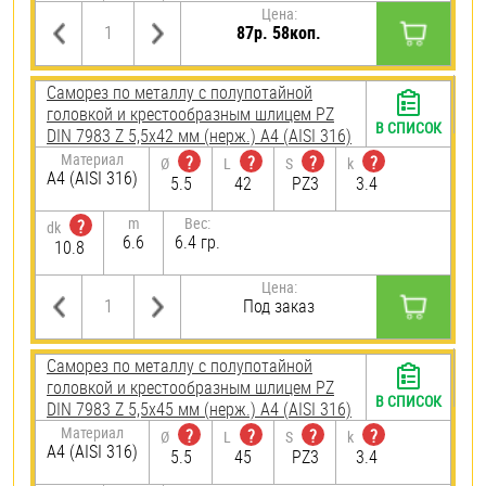
Цена:
87р. 58коп.
Саморез по металлу с полупотайной
головкой и крестообразным шлицем PZ
В СПИСОК
DIN 7983 Z 5,5х42 мм (нерж.) A4 (AISI 316)
Материал
?
?
?
?
Ø
L
S
k
A4 (AISI 316)
5.5
42
PZ3
3.4
m
Вес:
?
dk
6.6
6.4 гр.
10.8
Цена:
Под заказ
Саморез по металлу с полупотайной
головкой и крестообразным шлицем PZ
В СПИСОК
DIN 7983 Z 5,5х45 мм (нерж.) A4 (AISI 316)
Материал
?
?
?
?
Ø
L
S
k
A4 (AISI 316)
5.5
45
PZ3
3.4