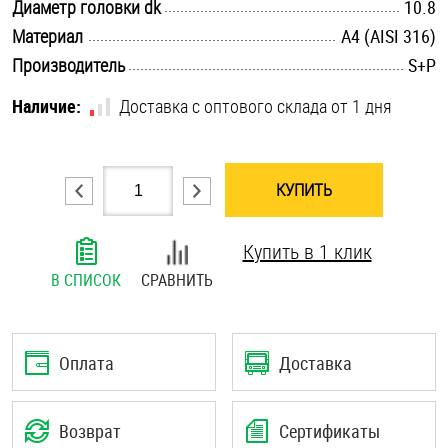
.............................................................................................................
Диаметр головки dk
10.8
Шплинты
.............................................................................................................
Материал
A4 (AISI 316)
.............................................................................................................
Производитель
S+P
Штифты и пальцы
Наличие:
Доставка с оптового склада от 1 дня
КУПИТЬ
Купить в 1 клик
В СПИСОК
СРАВНИТЬ
Оплата
Доставка
Возврат
Сертификаты