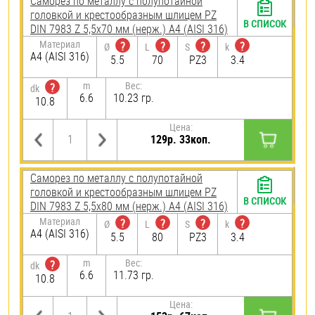
Саморез по металлу с полупотайной
головкой и крестообразным шлицем PZ
В СПИСОК
DIN 7983 Z 5,5х70 мм (нерж.) A4 (AISI 316)
Материал
?
?
?
?
Ø
L
S
k
A4 (AISI 316)
5.5
70
PZ3
3.4
m
Вес:
?
dk
6.6
10.23 гр.
10.8
Цена:
129р. 33коп.
Саморез по металлу с полупотайной
головкой и крестообразным шлицем PZ
В СПИСОК
DIN 7983 Z 5,5х80 мм (нерж.) A4 (AISI 316)
Материал
?
?
?
?
Ø
L
S
k
A4 (AISI 316)
5.5
80
PZ3
3.4
m
Вес:
?
dk
6.6
11.73 гр.
10.8
Цена: