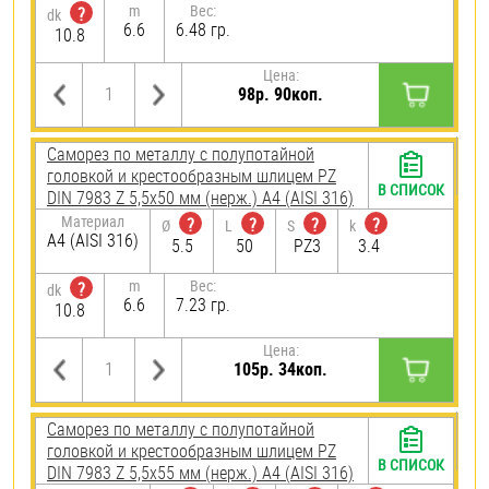
m
Вес:
?
dk
6.6
6.48 гр.
10.8
Цена:
98р. 90коп.
Саморез по металлу с полупотайной
головкой и крестообразным шлицем PZ
В СПИСОК
DIN 7983 Z 5,5х50 мм (нерж.) A4 (AISI 316)
Материал
?
?
?
?
Ø
L
S
k
A4 (AISI 316)
5.5
50
PZ3
3.4
m
Вес:
?
dk
6.6
7.23 гр.
10.8
Цена:
105р. 34коп.
Саморез по металлу с полупотайной
головкой и крестообразным шлицем PZ
В СПИСОК
DIN 7983 Z 5,5х55 мм (нерж.) A4 (AISI 316)