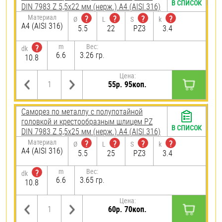
В СПИСОК
DIN 7983 Z 5,5х22 мм (нерж.) A4 (AISI 316)
Материал
?
?
?
?
Ø
L
S
k
A4 (AISI 316)
5.5
22
PZ3
3.4
m
Вес:
?
dk
6.6
3.26 гр.
10.8
Цена:
55р. 95коп.
Саморез по металлу с полупотайной
головкой и крестообразным шлицем PZ
В СПИСОК
DIN 7983 Z 5,5х25 мм (нерж.) A4 (AISI 316)
Материал
?
?
?
?
Ø
L
S
k
A4 (AISI 316)
5.5
25
PZ3
3.4
m
Вес:
?
dk
6.6
3.65 гр.
10.8
Цена:
60р. 70коп.