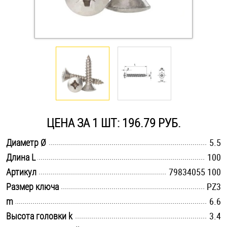
Оснастка и аксессуары для яхт
Пробки
Саморезы и шурупы
Стопорные кольца
ЦЕНА ЗА 1 ШТ: 196.79 РУБ.
.............................................................................................................
Диаметр Ø
5.5
Такелаж
.............................................................................................................
Длина L
100
.............................................................................................................
Хомуты
Артикул
79834055 100
.............................................................................................................
Размер ключа
PZ3
Шайбы
.............................................................................................................
m
6.6
.............................................................................................................
Высота головки k
3.4
Шпильки