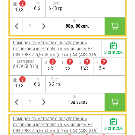
m
Вес:
?
dk
6.6
6.48 гр.
10.8
Цена:
98р. 90коп.
Саморез по металлу с полупотайной
головкой и крестообразным шлицем PZ
В СПИСОК
DIN 7983 Z 5,5х55 мм (нерж.) A4 (AISI 316)
Материал
?
?
?
?
Ø
L
S
k
A4 (AISI 316)
5.5
55
PZ3
3.4
m
Вес:
?
dk
6.6
8.2 гр.
10.8
Цена:
Под заказ
Саморез по металлу с полупотайной
головкой и крестообразным шлицем PZ
В СПИСОК
DIN 7983 Z 5,5х60 мм (нерж.) A4 (AISI 316)