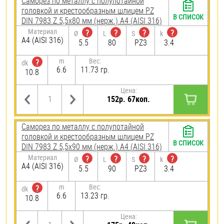
Саморез по металлу с полупотайной
головкой и крестообразным шлицем PZ
В СПИСОК
DIN 7983 Z 5,5х80 мм (нерж.) A4 (AISI 316)
Материал
?
?
?
?
Ø
L
S
k
A4 (AISI 316)
5.5
80
PZ3
3.4
m
Вес:
?
dk
6.6
11.73 гр.
10.8
Цена:
152р. 67коп.
Саморез по металлу с полупотайной
головкой и крестообразным шлицем PZ
В СПИСОК
DIN 7983 Z 5,5х90 мм (нерж.) A4 (AISI 316)
Материал
?
?
?
?
Ø
L
S
k
A4 (AISI 316)
5.5
90
PZ3
3.4
m
Вес:
?
dk
6.6
13.23 гр.
10.8
Цена: