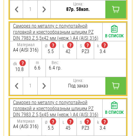
Цена:
87р. 58коп.
Саморез по металлу с полупотайной
головкой и крестообразным шлицем PZ
В СПИСОК
DIN 7983 Z 5,5х42 мм (нерж.) A4 (AISI 316)
Материал
?
?
?
?
Ø
L
S
k
A4 (AISI 316)
5.5
42
PZ3
3.4
m
Вес:
?
dk
6.6
6.4 гр.
10.8
Цена:
Под заказ
Саморез по металлу с полупотайной
головкой и крестообразным шлицем PZ
В СПИСОК
DIN 7983 Z 5,5х45 мм (нерж.) A4 (AISI 316)
Материал
?
?
?
?
Ø
L
S
k
A4 (AISI 316)
5.5
45
PZ3
3.4