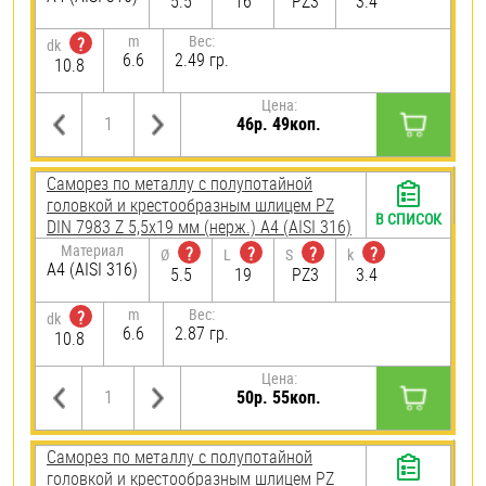
5.5
16
PZ3
3.4
m
Вес:
?
dk
6.6
2.49 гр.
10.8
Цена:
46р. 49коп.
Саморез по металлу с полупотайной
головкой и крестообразным шлицем PZ
В СПИСОК
DIN 7983 Z 5,5х19 мм (нерж.) A4 (AISI 316)
Материал
?
?
?
?
Ø
L
S
k
A4 (AISI 316)
5.5
19
PZ3
3.4
m
Вес:
?
dk
6.6
2.87 гр.
10.8
Цена:
50р. 55коп.
Саморез по металлу с полупотайной
головкой и крестообразным шлицем PZ