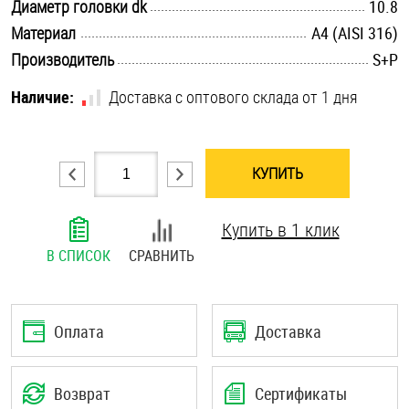
.............................................................................................................
Диаметр головки dk
10.8
Шплинты
.............................................................................................................
Материал
A4 (AISI 316)
.............................................................................................................
Производитель
S+P
Штифты и пальцы
Наличие:
Доставка с оптового склада от 1 дня
КУПИТЬ
Купить в 1 клик
В СПИСОК
СРАВНИТЬ
Оплата
Доставка
Возврат
Сертификаты