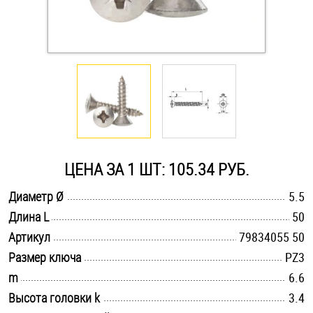
Оснастка и аксессуары для яхт
Пробки
Саморезы и шурупы
Стопорные кольца
ЦЕНА ЗА 1 ШТ: 105.34 РУБ.
.............................................................................................................
Диаметр Ø
5.5
Такелаж
.............................................................................................................
Длина L
50
.............................................................................................................
Хомуты
Артикул
79834055 50
.............................................................................................................
Размер ключа
PZ3
Шайбы
.............................................................................................................
m
6.6
.............................................................................................................
Высота головки k
3.4
Шпильки