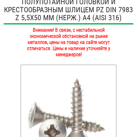
ПОЛУПОТАЙНОЙ ГОЛОВКОЙ И
ОПЛАТА И ДОСТАВКА
КРЕСТООБРАЗНЫМ ШЛИЦЕМ PZ DIN 7983
Втулки
Z 5,5Х50 ММ (НЕРЖ.) A4 (AISI 316)
НАШИ МАГАЗИНЫ
Гайки
Внимание! В связи, с нестабильной
экономической обстановкой на рынке
Дюбели
металлов, цены на товар на сайте могут
отличаться. Цены и наличие уточняйте у
Дюймовый крепёж
менеджеров!
Заклепки (Гайки-Заклепки)
Инструмент
Крюки, кольца с метрической резьбой
Крюки, кольца с шурупной резьбой