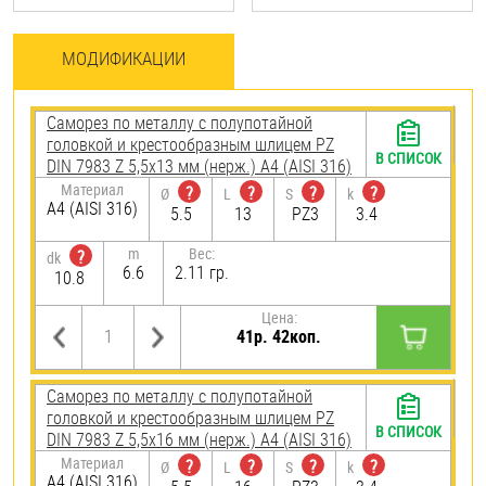
МОДИФИКАЦИИ
Саморез по металлу с полупотайной
головкой и крестообразным шлицем PZ
В СПИСОК
DIN 7983 Z 5,5х13 мм (нерж.) A4 (AISI 316)
Материал
?
?
?
?
Ø
L
S
k
A4 (AISI 316)
5.5
13
PZ3
3.4
m
Вес:
?
dk
6.6
2.11 гр.
10.8
Цена:
41р. 42коп.
Саморез по металлу с полупотайной
головкой и крестообразным шлицем PZ
В СПИСОК
DIN 7983 Z 5,5х16 мм (нерж.) A4 (AISI 316)
Материал
?
?
?
?
Ø
L
S
k
A4 (AISI 316)