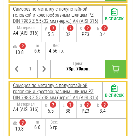
Саморез по металлу с полупотайной
головкой и крестообразным шлицем PZ
В СПИСОК
DIN 7983 Z 5,5х32 мм (нерж.) A4 (AISI 316)
Материал
?
?
?
?
Ø
L
S
k
A4 (AISI 316)
5.5
32
PZ3
3.4
m
Вес:
?
dk
6.6
4.56 гр.
10.8
Цена:
73р. 70коп.
Саморез по металлу с полупотайной
головкой и крестообразным шлицем PZ
В СПИСОК
DIN 7983 Z 5,5х38 мм (нерж.) A4 (AISI 316)
Материал
?
?
?
?
Ø
L
S
k
A4 (AISI 316)
5.5
38
PZ3
3.4
m
Вес:
?
dk
6.6
6 гр.
10.8