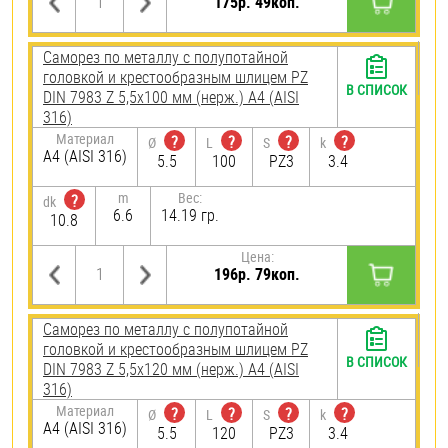
175р. 49коп.
Саморез по металлу с полупотайной
головкой и крестообразным шлицем PZ
В СПИСОК
DIN 7983 Z 5,5х100 мм (нерж.) A4 (AISI
316)
Материал
?
?
?
?
Ø
L
S
k
A4 (AISI 316)
5.5
100
PZ3
3.4
m
Вес:
?
dk
6.6
14.19 гр.
10.8
Цена:
196р. 79коп.
Саморез по металлу с полупотайной
головкой и крестообразным шлицем PZ
В СПИСОК
DIN 7983 Z 5,5х120 мм (нерж.) A4 (AISI
316)
Материал
?
?
?
?
Ø
L
S
k
A4 (AISI 316)
5.5
120
PZ3
3.4