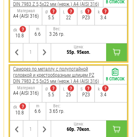
В СПИСОК
DIN 7983 Z 5,5х22 мм (нерж.) A4 (AISI 316)
Материал
?
?
?
?
Ø
L
S
k
A4 (AISI 316)
5.5
22
PZ3
3.4
m
Вес:
?
dk
6.6
3.26 гр.
10.8
Цена:
55р. 95коп.
Саморез по металлу с полупотайной
головкой и крестообразным шлицем PZ
В СПИСОК
DIN 7983 Z 5,5х25 мм (нерж.) A4 (AISI 316)
Материал
?
?
?
?
Ø
L
S
k
A4 (AISI 316)
5.5
25
PZ3
3.4
m
Вес:
?
dk
6.6
3.65 гр.
10.8
Цена:
60р. 70коп.