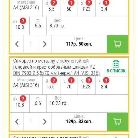
Материал
?
?
?
?
Ø
L
S
k
A4 (AISI 316)
5.5
60
PZ3
3.4
m
Вес:
?
dk
6.6
8.73 гр.
10.8
Цена:
117р. 50коп.
Саморез по металлу с полупотайной
головкой и крестообразным шлицем PZ
В СПИСОК
DIN 7983 Z 5,5х70 мм (нерж.) A4 (AISI 316)
Материал
?
?
?
?
Ø
L
S
k
A4 (AISI 316)
5.5
70
PZ3
3.4
m
Вес:
?
dk
6.6
10.23 гр.
10.8
Цена:
129р. 33коп.