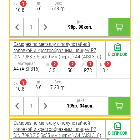
m
Вес:
?
dk
6.6
6.48 гр.
10.8
Цена:
98р. 90коп.
Саморез по металлу с полупотайной
головкой и крестообразным шлицем PZ
В СПИСОК
DIN 7983 Z 5,5х50 мм (нерж.) A4 (AISI 316)
Материал
?
?
?
?
Ø
L
S
k
A4 (AISI 316)
5.5
50
PZ3
3.4
m
Вес:
?
dk
6.6
7.23 гр.
10.8
Цена:
105р. 34коп.
Саморез по металлу с полупотайной
головкой и крестообразным шлицем PZ
В СПИСОК
DIN 7983 Z 5,5х55 мм (нерж.) A4 (AISI 316)