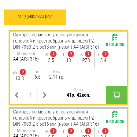
МОДИФИКАЦИИ
Саморез по металлу с полупотайной
головкой и крестообразным шлицем PZ
В СПИСОК
DIN 7983 Z 5,5х13 мм (нерж.) A4 (AISI 316)
Материал
?
?
?
?
Ø
L
S
k
A4 (AISI 316)
5.5
13
PZ3
3.4
m
Вес:
?
dk
6.6
2.11 гр.
10.8
Цена:
41р. 42коп.
Саморез по металлу с полупотайной
головкой и крестообразным шлицем PZ
В СПИСОК
DIN 7983 Z 5,5х16 мм (нерж.) A4 (AISI 316)
Материал
?
?
?
?
Ø
L
S
k
A4 (AISI 316)