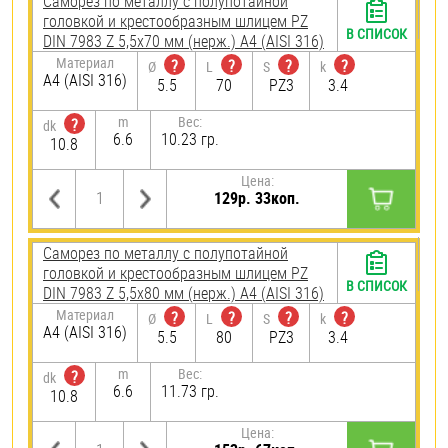
Саморез по металлу с полупотайной
головкой и крестообразным шлицем PZ
В СПИСОК
DIN 7983 Z 5,5х70 мм (нерж.) A4 (AISI 316)
Материал
?
?
?
?
Ø
L
S
k
A4 (AISI 316)
5.5
70
PZ3
3.4
m
Вес:
?
dk
6.6
10.23 гр.
10.8
Цена:
129р. 33коп.
Саморез по металлу с полупотайной
головкой и крестообразным шлицем PZ
В СПИСОК
DIN 7983 Z 5,5х80 мм (нерж.) A4 (AISI 316)
Материал
?
?
?
?
Ø
L
S
k
A4 (AISI 316)
5.5
80
PZ3
3.4
m
Вес:
?
dk
6.6
11.73 гр.
10.8
Цена: