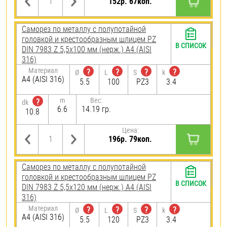
152р. 67коп.
Саморез по металлу с полупотайной
головкой и крестообразным шлицем PZ
В СПИСОК
DIN 7983 Z 5,5х100 мм (нерж.) A4 (AISI
316)
Материал
?
?
?
?
Ø
L
S
k
A4 (AISI 316)
5.5
100
PZ3
3.4
m
Вес:
?
dk
6.6
14.19 гр.
10.8
Цена:
196р. 79коп.
Саморез по металлу с полупотайной
головкой и крестообразным шлицем PZ
В СПИСОК
DIN 7983 Z 5,5х120 мм (нерж.) A4 (AISI
316)
Материал
?
?
?
?
Ø
L
S
k
A4 (AISI 316)
5.5
120
PZ3
3.4