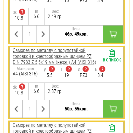
5.5
16
PZ3
3.4
m
Вес:
?
dk
6.6
2.49 гр.
10.8
Цена:
46р. 49коп.
Саморез по металлу с полупотайной
головкой и крестообразным шлицем PZ
В СПИСОК
DIN 7983 Z 5,5х19 мм (нерж.) A4 (AISI 316)
Материал
?
?
?
?
Ø
L
S
k
A4 (AISI 316)
5.5
19
PZ3
3.4
m
Вес:
?
dk
6.6
2.87 гр.
10.8
Цена:
50р. 55коп.
Саморез по металлу с полупотайной
головкой и крестообразным шлицем PZ