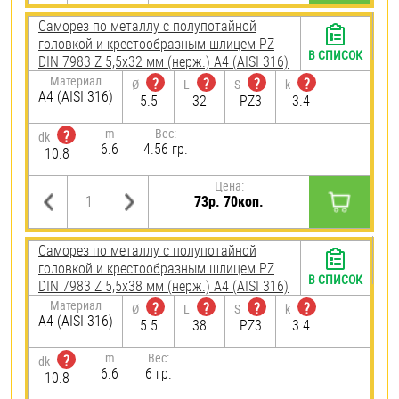
Саморез по металлу с полупотайной
головкой и крестообразным шлицем PZ
В СПИСОК
DIN 7983 Z 5,5х32 мм (нерж.) A4 (AISI 316)
Материал
?
?
?
?
Ø
L
S
k
A4 (AISI 316)
5.5
32
PZ3
3.4
m
Вес:
?
dk
6.6
4.56 гр.
10.8
Цена:
73р. 70коп.
Саморез по металлу с полупотайной
головкой и крестообразным шлицем PZ
В СПИСОК
DIN 7983 Z 5,5х38 мм (нерж.) A4 (AISI 316)
Материал
?
?
?
?
Ø
L
S
k
A4 (AISI 316)
5.5
38
PZ3
3.4
m
Вес:
?
dk
6.6
6 гр.
10.8