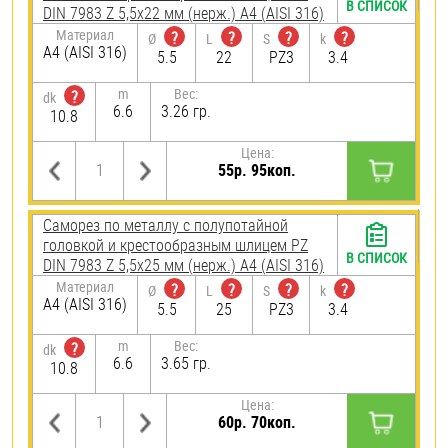
В СПИСОК
DIN 7983 Z 5,5х22 мм (нерж.) A4 (AISI 316)
Материал
?
?
?
?
Ø
L
S
k
A4 (AISI 316)
5.5
22
PZ3
3.4
m
Вес:
?
dk
6.6
3.26 гр.
10.8
Цена:
55р. 95коп.
Саморез по металлу с полупотайной
головкой и крестообразным шлицем PZ
В СПИСОК
DIN 7983 Z 5,5х25 мм (нерж.) A4 (AISI 316)
Материал
?
?
?
?
Ø
L
S
k
A4 (AISI 316)
5.5
25
PZ3
3.4
m
Вес:
?
dk
6.6
3.65 гр.
10.8
Цена:
60р. 70коп.