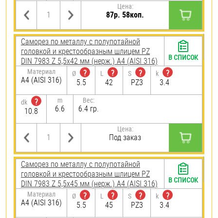
Цена:
87р. 58коп.
Саморез по металлу с полупотайной
головкой и крестообразным шлицем PZ
В СПИСОК
DIN 7983 Z 5,5х42 мм (нерж.) A4 (AISI 316)
Материал
?
?
?
?
Ø
L
S
k
A4 (AISI 316)
5.5
42
PZ3
3.4
m
Вес:
?
dk
6.6
6.4 гр.
10.8
Цена:
Под заказ
Саморез по металлу с полупотайной
головкой и крестообразным шлицем PZ
В СПИСОК
DIN 7983 Z 5,5х45 мм (нерж.) A4 (AISI 316)
Материал
?
?
?
?
Ø
L
S
k
A4 (AISI 316)
5.5
45
PZ3
3.4