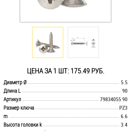
Оснастка и аксессуары для яхт
Пробки
Саморезы и шурупы
Стопорные кольца
ЦЕНА ЗА 1 ШТ: 175.49 РУБ.
.............................................................................................................
Диаметр Ø
5.5
Такелаж
.............................................................................................................
Длина L
90
.............................................................................................................
Хомуты
Артикул
79834055 90
.............................................................................................................
Размер ключа
PZ3
Шайбы
.............................................................................................................
m
6.6
.............................................................................................................
Высота головки k
3.4
Шпильки