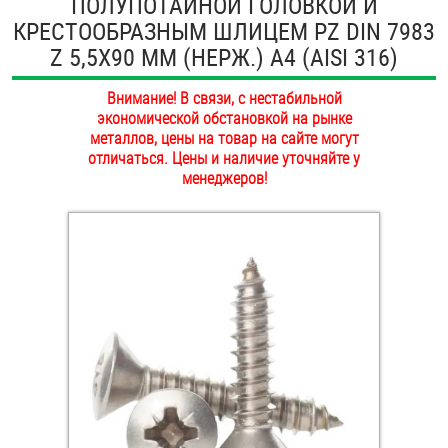
ПОЛУПОТАЙНОЙ ГОЛОВКОЙ И
ОПЛАТА И ДОСТАВКА
КРЕСТООБРАЗНЫМ ШЛИЦЕМ PZ DIN 7983
Втулки
Z 5,5Х90 ММ (НЕРЖ.) A4 (AISI 316)
НАШИ МАГАЗИНЫ
Гайки
Внимание! В связи, с нестабильной
экономической обстановкой на рынке
Дюбели
металлов, цены на товар на сайте могут
отличаться. Цены и наличие уточняйте у
Дюймовый крепёж
менеджеров!
Заклепки (Гайки-Заклепки)
Инструмент
Крюки, кольца с метрической резьбой
Крюки, кольца с шурупной резьбой