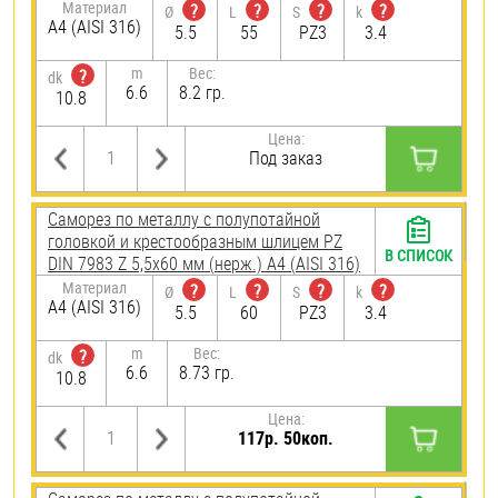
Материал
?
?
?
?
Ø
L
S
k
A4 (AISI 316)
5.5
55
PZ3
3.4
m
Вес:
?
dk
6.6
8.2 гр.
10.8
Цена:
Под заказ
Саморез по металлу с полупотайной
головкой и крестообразным шлицем PZ
В СПИСОК
DIN 7983 Z 5,5х60 мм (нерж.) A4 (AISI 316)
Материал
?
?
?
?
Ø
L
S
k
A4 (AISI 316)
5.5
60
PZ3
3.4
m
Вес:
?
dk
6.6
8.73 гр.
10.8
Цена:
117р. 50коп.