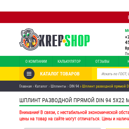
М
+
4
В
Пн
О КОМПАНИИ
КАЛЬКУЛЯТОР
ОТЗЫВЫ
КАТАЛОГ ТОВАРОВ
Товары со скидкой
Главная
Каталог
Шплинты
DIN 94
Шплинт разводной прямой DI
Анкеры
ШПЛИНТ РАЗВОДНОЙ ПРЯМОЙ DIN 94 5Х22 ММ
Антивандальный крепёж,
Внимание! В связи, с нестабильной экономической обст
инструмент
цены на товар на сайте могут отличаться. Цены и налич
Болты и винты