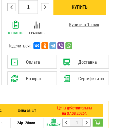
КУПИТЬ
.......................................................................
Купить в 1 клик
.......................................................................
.......................................................................
В СПИСОК
СРАВНИТЬ
.......................................................................
.......................................................................
Поделиться:
.......................................................................
.......................................................................
Оплата
Доставка
Возврат
Сертификаты
Цены действительны
с
Цена за шт
на 07.08.2026г.
гр.
24р. 28коп.
В СПИСОК