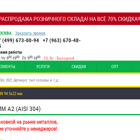
РАСПРОДАЖА РОЗНИЧНОГО СКЛАДА! НА ВСЁ 70% СКИДКА!!
ОСКВА
Заказать звонок
7 (499) 673-00-94
+7 (963) 670-48-
5
ремя работы
00
00
00
00
-Чт 9
-19
Пт 9
-18
Сб, Вс - Выходной
КЛИЕНТЫ
УСЛУГИ
СКИДКИ
ОПТ
N 94 5х22 мм
 А2 (AISI 304)
ановкой на рынке металлов,
ие уточняйте у менеджеров!