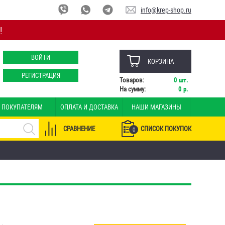
info@krep-shop.ru
!
ВОЙТИ
КОРЗИНА
РЕГИСТРАЦИЯ
Товаров:
0
шт.
На сумму:
0
р.
ПОКУПАТЕЛЯМ
ОПЛАТА И ДОСТАВКА
НАШИ МАГАЗИНЫ
СРАВНЕНИЕ
СПИСОК ПОКУПОК
0