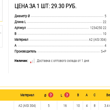
ЦЕНА ЗА 1 ШТ: 29.30 РУБ.
.................................................................................................................................
Диаметр Ø
5
.................................................................................................................................
Длина L
22
.................................................................................................................................
Артикул
1234250 22
.................................................................................................................................
B
10
.................................................................................................................................
Материал
А2 (AISI 304)
.................................................................................................................................
A
4
.................................................................................................................................
Производитель
S+P
Наличие:
Доставка с оптового склада от 1 дня
Материал
?
?
B
A
C
Ве
Ø
L
А2 (AISI 304)
5
16
10
4
8
3.4 