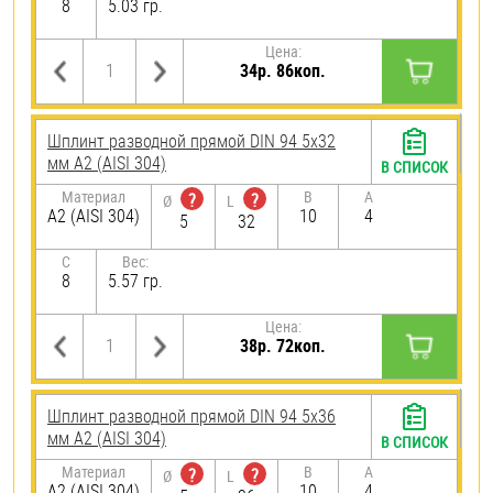
8
5.03 гр.
Цена:
34р. 86коп.
Шплинт разводной прямой DIN 94 5х32
мм А2 (AISI 304)
В СПИСОК
Материал
B
A
?
?
Ø
L
А2 (AISI 304)
10
4
5
32
C
Вес:
8
5.57 гр.
Цена:
38р. 72коп.
Шплинт разводной прямой DIN 94 5х36
мм А2 (AISI 304)
В СПИСОК
Материал
B
A
?
?
Ø
L
А2 (AISI 304)
10
4