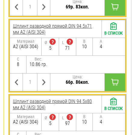
Цена:
69р. 83коп.
Шплинт разводной прямой DIN 94 5х71
мм А2 (AISI 304)
В СПИСОК
Материал
B
A
?
?
Ø
L
А2 (AISI 304)
10
4
5
71
C
Вес:
8
10.86 гр.
Цена:
66р. 86коп.
Шплинт разводной прямой DIN 94 5х80
мм А2 (AISI 304)
В СПИСОК
Материал
B
A
?
?
Ø
L
А2 (AISI 304)
10
4
5
97
C
Вес: