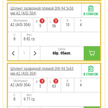
Шплинт разводной прямой DIN 94 5х56
мм А2 (AISI 304)
В СПИСОК
Материал
B
A
?
?
Ø
L
А2 (AISI 304)
10
4
5
56
C
Вес:
8
8.82 гр.
Цена:
60р. 05коп.
Шплинт разводной прямой DIN 94 5х63
мм А2 (AISI 304)
В СПИСОК
Материал
B
A
?
?
Ø
L
А2 (AISI 304)
10
4
5
63
C
Вес:
8
9.77 гр.