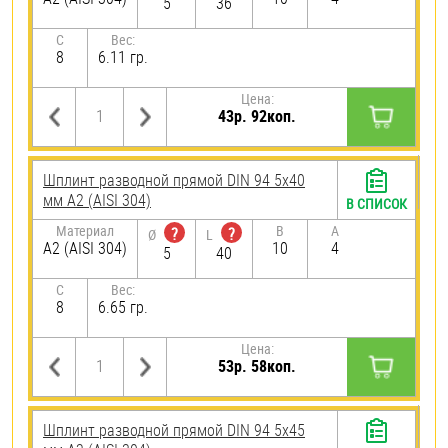
5
36
C
Вес:
8
6.11 гр.
Цена:
43р. 92коп.
Шплинт разводной прямой DIN 94 5х40
мм А2 (AISI 304)
В СПИСОК
Материал
B
A
?
?
Ø
L
А2 (AISI 304)
10
4
5
40
C
Вес:
8
6.65 гр.
Цена:
53р. 58коп.
Шплинт разводной прямой DIN 94 5х45