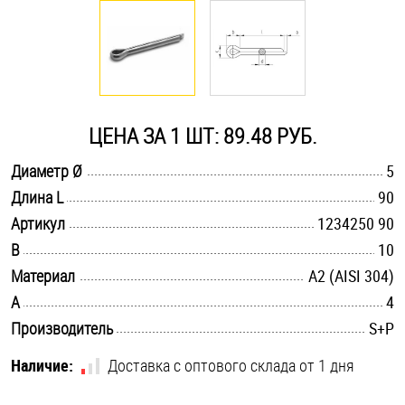
Оснастка и аксессуары для яхт
Пробки
ЦЕНА ЗА 1 ШТ: 89.48 РУБ.
Саморезы и шурупы
.............................................................................................................
Диаметр Ø
5
.............................................................................................................
Длина L
90
Стопорные кольца
.............................................................................................................
Артикул
1234250 90
.............................................................................................................
B
10
Такелаж
.............................................................................................................
Материал
А2 (AISI 304)
.............................................................................................................
A
4
Хомуты
.............................................................................................................
Производитель
S+P
Шайбы
Наличие:
Доставка с оптового склада от 1 дня
Шпильки