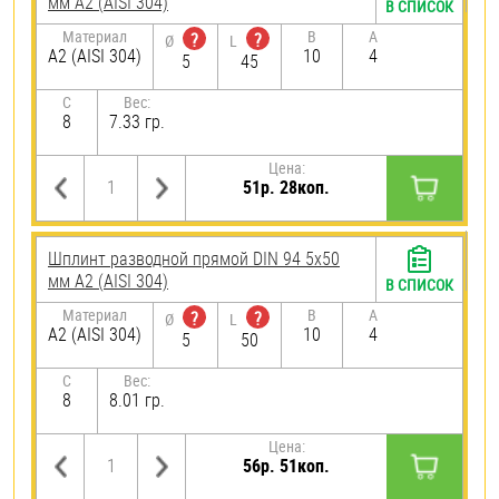
мм А2 (AISI 304)
В СПИСОК
Материал
B
A
?
?
Ø
L
А2 (AISI 304)
10
4
5
45
C
Вес:
8
7.33 гр.
Цена:
51р. 28коп.
Шплинт разводной прямой DIN 94 5х50
мм А2 (AISI 304)
В СПИСОК
Материал
B
A
?
?
Ø
L
А2 (AISI 304)
10
4
5
50
C
Вес:
8
8.01 гр.
Цена:
56р. 51коп.