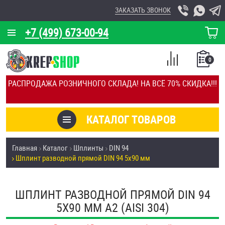
ЗАКАЗАТЬ ЗВОНОК
+7 (499) 673-00-94
КОРЗИНА
О КОМПАНИИ
0
СПИСОК
КАЛЬКУЛЯТОР
СРАВНЕНИЕ
РАСПРОДАЖА РОЗНИЧНОГО СКЛАДА! НА ВСЁ 70% СКИДКА!!!
ПОКУПОК
ОТЗЫВЫ
КАТАЛОГ ТОВАРОВ
КЛИЕНТЫ
Товары со скидкой
Главная
Каталог
Шплинты
DIN 94
УСЛУГИ
Шплинт разводной прямой DIN 94 5х90 мм
Анкеры
СКИДКИ
Антивандальный крепёж, инструмент
ШПЛИНТ РАЗВОДНОЙ ПРЯМОЙ DIN 94
ОПТ
5Х90 ММ А2 (AISI 304)
ПОКУПАТЕЛЯМ
Болты и винты