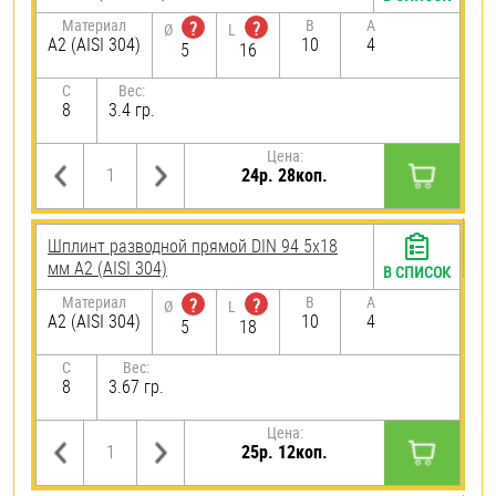
Материал
B
A
?
?
Ø
L
А2 (AISI 304)
10
4
5
16
C
Вес:
8
3.4 гр.
Цена:
24р. 28коп.
Шплинт разводной прямой DIN 94 5х18
мм А2 (AISI 304)
В СПИСОК
Материал
B
A
?
?
Ø
L
А2 (AISI 304)
10
4
5
18
C
Вес:
8
3.67 гр.
Цена:
25р. 12коп.