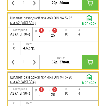
29р. 30коп.
Шплинт разводной прямой DIN 94 5х25
мм А2 (AISI 304)
В СПИСОК
Материал
B
A
?
?
Ø
L
А2 (AISI 304)
10
4
5
25
C
Вес:
8
4.62 гр.
Цена:
32р. 57коп.
Шплинт разводной прямой DIN 94 5х28
мм А2 (AISI 304)
В СПИСОК
Материал
B
A
?
?
Ø
L
А2 (AISI 304)
10
4
5
28
C
Вес: