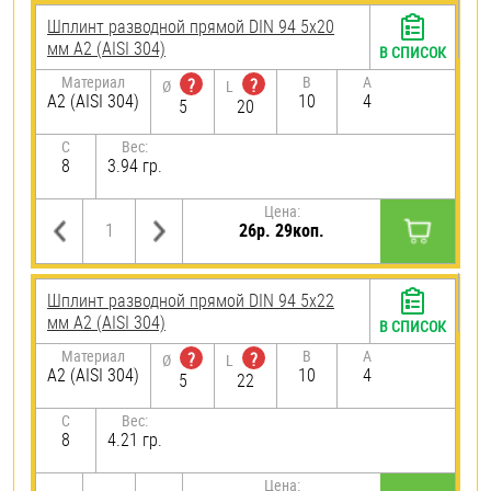
Шплинт разводной прямой DIN 94 5х20
мм А2 (AISI 304)
В СПИСОК
Материал
B
A
?
?
Ø
L
А2 (AISI 304)
10
4
5
20
C
Вес:
8
3.94 гр.
Цена:
26р. 29коп.
Шплинт разводной прямой DIN 94 5х22
мм А2 (AISI 304)
В СПИСОК
Материал
B
A
?
?
Ø
L
А2 (AISI 304)
10
4
5
22
C
Вес:
8
4.21 гр.
Цена: