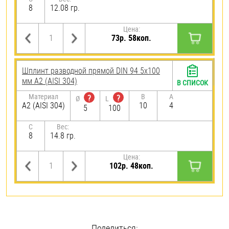
8
12.08 гр.
Цена:
73р. 58коп.
Шплинт разводной прямой DIN 94 5х100
мм А2 (AISI 304)
В СПИСОК
Материал
B
A
?
?
Ø
L
А2 (AISI 304)
10
4
5
100
C
Вес:
8
14.8 гр.
Цена:
102р. 48коп.
Поделиться: