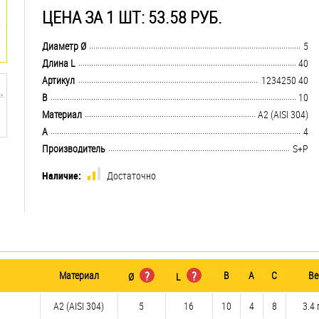
ЦЕНА ЗА 1 ШТ: 53.58 РУБ.
.................................................................................................................................
Диаметр Ø
5
.................................................................................................................................
Длина L
40
.................................................................................................................................
Артикул
1234250 40
.................................................................................................................................
B
10
.................................................................................................................................
Материал
А2 (AISI 304)
.................................................................................................................................
A
4
.................................................................................................................................
Производитель
S+P
Наличие:
Достаточно
Материал
?
?
B
A
C
Ве
Ø
L
А2 (AISI 304)
5
16
10
4
8
3.4 