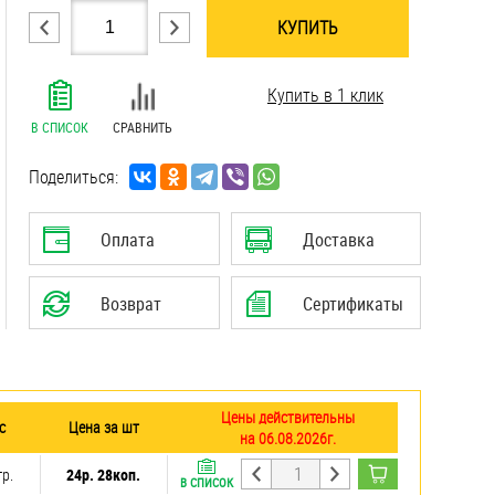
КУПИТЬ
.......................................................................
Купить в 1 клик
.......................................................................
.......................................................................
В СПИСОК
СРАВНИТЬ
.......................................................................
.......................................................................
Поделиться:
.......................................................................
.......................................................................
Оплата
Доставка
Возврат
Сертификаты
Цены действительны
с
Цена за шт
на 06.08.2026г.
гр.
24р. 28коп.
В СПИСОК