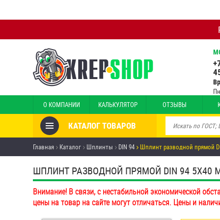
М
+
4
В
Пн
О КОМПАНИИ
КАЛЬКУЛЯТОР
ОТЗЫВЫ
КАТАЛОГ ТОВАРОВ
Товары со скидкой
Главная
Каталог
Шплинты
DIN 94
Шплинт разводной прямой DI
Анкеры
ШПЛИНТ РАЗВОДНОЙ ПРЯМОЙ DIN 94 5Х40 ММ
Антивандальный крепёж,
Внимание! В связи, с нестабильной экономической обст
инструмент
цены на товар на сайте могут отличаться. Цены и налич
Болты и винты