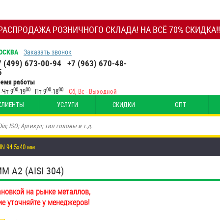
РАСПРОДАЖА РОЗНИЧНОГО СКЛАДА! НА ВСЁ 70% СКИДКА!!
ОСКВА
Заказать звонок
7 (499) 673-00-94
+7 (963) 670-48-
5
ремя работы
00
00
00
00
-Чт 9
-19
Пт 9
-18
Сб, Вс - Выходной
КЛИЕНТЫ
УСЛУГИ
СКИДКИ
ОПТ
N 94 5х40 мм
 А2 (AISI 304)
ановкой на рынке металлов,
ие уточняйте у менеджеров!