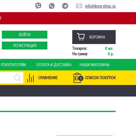
info@krep-shop.ru
!
ВОЙТИ
КОРЗИНА
РЕГИСТРАЦИЯ
Товаров:
0
шт.
На сумму:
0
р.
ПОКУПАТЕЛЯМ
ОПЛАТА И ДОСТАВКА
НАШИ МАГАЗИНЫ
СРАВНЕНИЕ
СПИСОК ПОКУПОК
0