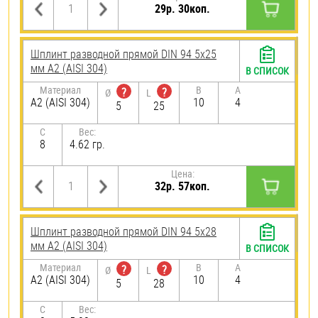
29р. 30коп.
Шплинт разводной прямой DIN 94 5х25
мм А2 (AISI 304)
В СПИСОК
Материал
B
A
?
?
Ø
L
А2 (AISI 304)
10
4
5
25
C
Вес:
8
4.62 гр.
Цена:
32р. 57коп.
Шплинт разводной прямой DIN 94 5х28
мм А2 (AISI 304)
В СПИСОК
Материал
B
A
?
?
Ø
L
А2 (AISI 304)
10
4
5
28
C
Вес: