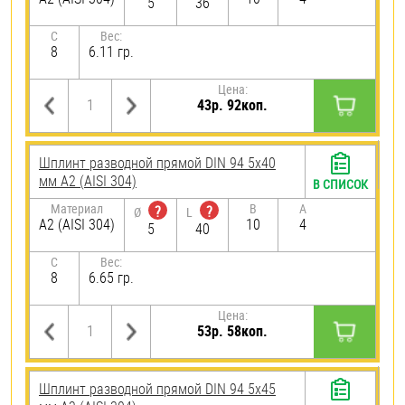
5
36
C
Вес:
8
6.11 гр.
Цена:
43р. 92коп.
Шплинт разводной прямой DIN 94 5х40
мм А2 (AISI 304)
В СПИСОК
Материал
B
A
?
?
Ø
L
А2 (AISI 304)
10
4
5
40
C
Вес:
8
6.65 гр.
Цена:
53р. 58коп.
Шплинт разводной прямой DIN 94 5х45