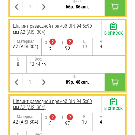
Цена:
66р. 86коп.
Шплинт разводной прямой DIN 94 5х90
мм А2 (AISI 304)
В СПИСОК
Материал
B
A
?
?
Ø
L
А2 (AISI 304)
10
4
5
90
C
Вес:
8
13.44 гр.
Цена:
89р. 48коп.
Шплинт разводной прямой DIN 94 5х80
мм А2 (AISI 304)
В СПИСОК
Материал
B
A
?
?
Ø
L
А2 (AISI 304)
10
4
5
97
C
Вес: