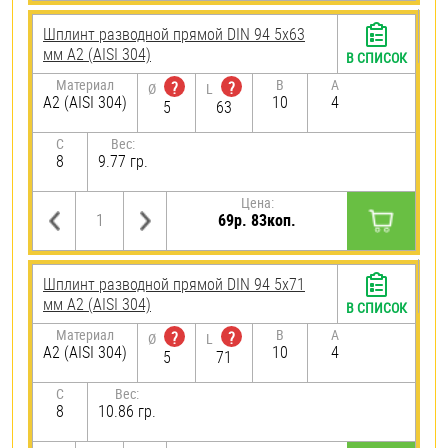
Шплинт разводной прямой DIN 94 5х63
мм А2 (AISI 304)
В СПИСОК
Материал
B
A
?
?
Ø
L
А2 (AISI 304)
10
4
5
63
C
Вес:
8
9.77 гр.
Цена:
69р. 83коп.
Шплинт разводной прямой DIN 94 5х71
мм А2 (AISI 304)
В СПИСОК
Материал
B
A
?
?
Ø
L
А2 (AISI 304)
10
4
5
71
C
Вес:
8
10.86 гр.