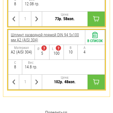
8
12.08 гр.
Цена:
73р. 58коп.
Шплинт разводной прямой DIN 94 5х100
мм А2 (AISI 304)
В СПИСОК
Материал
B
A
?
?
Ø
L
А2 (AISI 304)
10
4
5
100
C
Вес:
8
14.8 гр.
Цена:
102р. 48коп.
Поделиться: