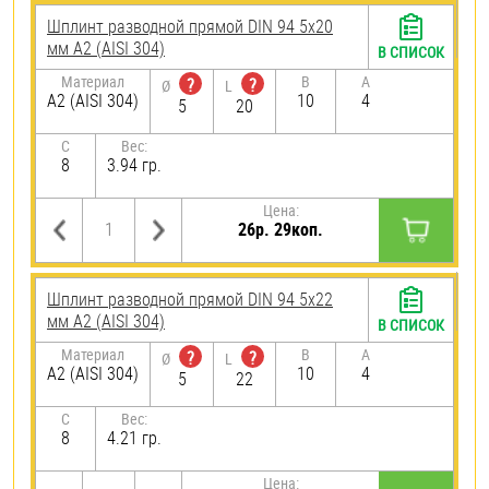
Шплинт разводной прямой DIN 94 5х20
мм А2 (AISI 304)
В СПИСОК
Материал
B
A
?
?
Ø
L
А2 (AISI 304)
10
4
5
20
C
Вес:
8
3.94 гр.
Цена:
26р. 29коп.
Шплинт разводной прямой DIN 94 5х22
мм А2 (AISI 304)
В СПИСОК
Материал
B
A
?
?
Ø
L
А2 (AISI 304)
10
4
5
22
C
Вес:
8
4.21 гр.
Цена: