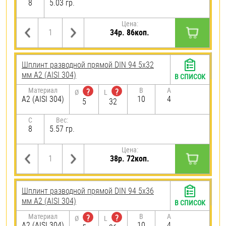
8
5.03 гр.
Цена:
34р. 86коп.
Шплинт разводной прямой DIN 94 5х32
мм А2 (AISI 304)
В СПИСОК
Материал
B
A
?
?
Ø
L
А2 (AISI 304)
10
4
5
32
C
Вес:
8
5.57 гр.
Цена:
38р. 72коп.
Шплинт разводной прямой DIN 94 5х36
мм А2 (AISI 304)
В СПИСОК
Материал
B
A
?
?
Ø
L
А2 (AISI 304)
10
4