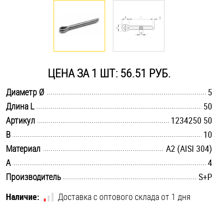
Оснастка и аксессуары для яхт
Пробки
ЦЕНА ЗА 1 ШТ: 56.51 РУБ.
Саморезы и шурупы
.............................................................................................................
Диаметр Ø
5
.............................................................................................................
Длина L
50
Стопорные кольца
.............................................................................................................
Артикул
1234250 50
.............................................................................................................
B
10
Такелаж
.............................................................................................................
Материал
А2 (AISI 304)
.............................................................................................................
A
4
Хомуты
.............................................................................................................
Производитель
S+P
Шайбы
Наличие:
Доставка с оптового склада от 1 дня
Шпильки