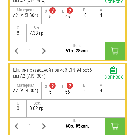
мм А2 (AISI 304)
В СПИСОК
Материал
B
A
?
?
Ø
L
А2 (AISI 304)
10
4
5
45
C
Вес:
8
7.33 гр.
Цена:
51р. 28коп.
Шплинт разводной прямой DIN 94 5х56
мм А2 (AISI 304)
В СПИСОК
Материал
B
A
?
?
Ø
L
А2 (AISI 304)
10
4
5
56
C
Вес:
8
8.82 гр.
Цена:
60р. 05коп.