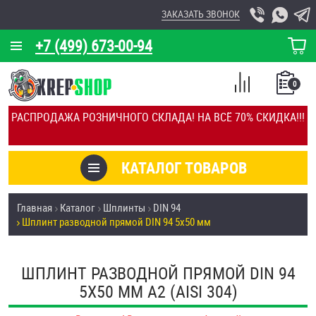
ЗАКАЗАТЬ ЗВОНОК
+7 (499) 673-00-94
КОРЗИНА
О КОМПАНИИ
0
СПИСОК
КАЛЬКУЛЯТОР
СРАВНЕНИЕ
РАСПРОДАЖА РОЗНИЧНОГО СКЛАДА! НА ВСЁ 70% СКИДКА!!!
ПОКУПОК
ОТЗЫВЫ
КАТАЛОГ ТОВАРОВ
КЛИЕНТЫ
Товары со скидкой
Главная
Каталог
Шплинты
DIN 94
УСЛУГИ
Шплинт разводной прямой DIN 94 5х50 мм
Анкеры
СКИДКИ
Антивандальный крепёж, инструмент
ШПЛИНТ РАЗВОДНОЙ ПРЯМОЙ DIN 94
ОПТ
5Х50 ММ А2 (AISI 304)
ПОКУПАТЕЛЯМ
Болты и винты