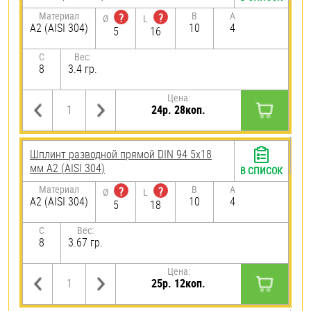
Материал
B
A
?
?
Ø
L
А2 (AISI 304)
10
4
5
16
C
Вес:
8
3.4 гр.
Цена:
24р. 28коп.
Шплинт разводной прямой DIN 94 5х18
мм А2 (AISI 304)
В СПИСОК
Материал
B
A
?
?
Ø
L
А2 (AISI 304)
10
4
5
18
C
Вес:
8
3.67 гр.
Цена:
25р. 12коп.