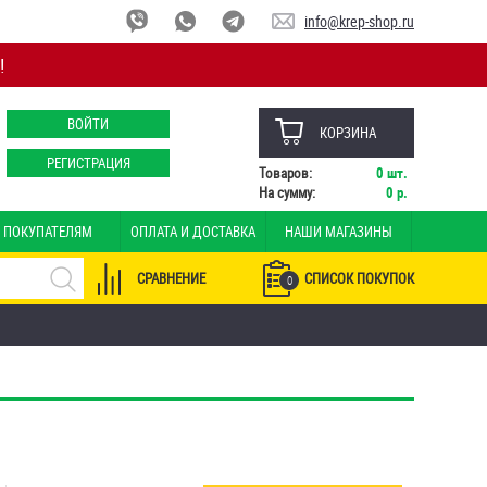
info@krep-shop.ru
!
ВОЙТИ
КОРЗИНА
РЕГИСТРАЦИЯ
Товаров:
0
шт.
На сумму:
0
р.
ПОКУПАТЕЛЯМ
ОПЛАТА И ДОСТАВКА
НАШИ МАГАЗИНЫ
СРАВНЕНИЕ
СПИСОК ПОКУПОК
0