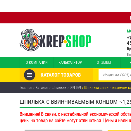
М
+
4
В
Пн
О КОМПАНИИ
КАЛЬКУЛЯТОР
ОТЗЫВЫ
КАТАЛОГ ТОВАРОВ
Товары со скидкой
Главная
Каталог
Шпильки
DIN 939
Шпилька c ввинчиваемым кон
Анкеры
ШПИЛЬКА C ВВИНЧИВАЕМЫМ КОНЦОМ ~1,25D D
Антивандальный крепёж,
Внимание! В связи, с нестабильной экономической обст
инструмент
цены на товар на сайте могут отличаться. Цены и налич
Болты и винты