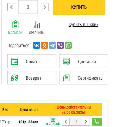
КУПИТЬ
.......................................................................
Купить в 1 клик
.......................................................................
.......................................................................
В СПИСОК
СРАВНИТЬ
.......................................................................
.......................................................................
Поделиться:
.......................................................................
.......................................................................
Оплата
Доставка
.......................................................................
Возврат
Сертификаты
Цены действительны
Вес
Цена за шт
на 06.08.2026г.
2.73 гр.
101р. 83коп.
В СПИСОК