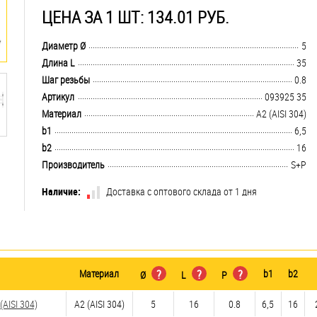
ЦЕНА ЗА 1 ШТ: 134.01 РУБ.
.................................................................................................................................
Диаметр Ø
5
.................................................................................................................................
Длина L
35
.................................................................................................................................
Шаг резьбы
0.8
.................................................................................................................................
Артикул
093925 35
.................................................................................................................................
Материал
А2 (AISI 304)
.................................................................................................................................
b1
6,5
.................................................................................................................................
b2
16
.................................................................................................................................
Производитель
S+P
Наличие:
Доставка с оптового склада от 1 дня
Материал
?
?
?
b1
b2
Ø
L
P
AISI 304)
А2 (AISI 304)
5
16
0.8
6,5
16