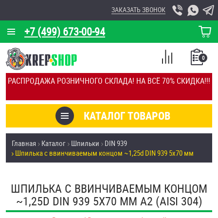
ЗАКАЗАТЬ ЗВОНОК
+7 (499) 673-00-94
КОРЗИНА
О КОМПАНИИ
0
СПИСОК
КАЛЬКУЛЯТОР
СРАВНЕНИЕ
РАСПРОДАЖА РОЗНИЧНОГО СКЛАДА! НА ВСЁ 70% СКИДКА!!!
ПОКУПОК
ОТЗЫВЫ
КАТАЛОГ ТОВАРОВ
КЛИЕНТЫ
Товары со скидкой
Главная
Каталог
Шпильки
DIN 939
УСЛУГИ
Шпилька c ввинчиваемым концом ~1,25d DIN 939 5х70 мм
Анкеры
СКИДКИ
Антивандальный крепёж, инструмент
ШПИЛЬКА C ВВИНЧИВАЕМЫМ КОНЦОМ
ОПТ
~1,25D DIN 939 5Х70 ММ А2 (AISI 304)
ПОКУПАТЕЛЯМ
Болты и винты