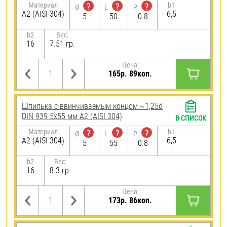
Материал
b1
?
?
?
Ø
L
P
А2 (AISI 304)
6,5
5
50
0.8
b2
Вес:
16
7.51 гр.
Цена:
165р. 89коп.
Шпилька c ввинчиваемым концом ~1,25d
DIN 939 5х55 мм А2 (AISI 304)
В СПИСОК
Материал
b1
?
?
?
Ø
L
P
А2 (AISI 304)
6,5
5
55
0.8
b2
Вес:
16
8.3 гр.
Цена:
173р. 86коп.