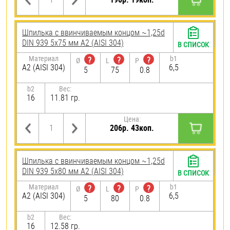
Шпилька c ввинчиваемым концом ~1,25d
DIN 939 5х75 мм А2 (AISI 304)
В СПИСОК
Материал
b1
?
?
?
Ø
L
P
А2 (AISI 304)
6,5
5
75
0.8
b2
Вес:
16
11.81 гр.
Цена:
206р. 43коп.
Шпилька c ввинчиваемым концом ~1,25d
DIN 939 5х80 мм А2 (AISI 304)
В СПИСОК
Материал
b1
?
?
?
Ø
L
P
А2 (AISI 304)
6,5
5
80
0.8
b2
Вес:
16
12.58 гр.