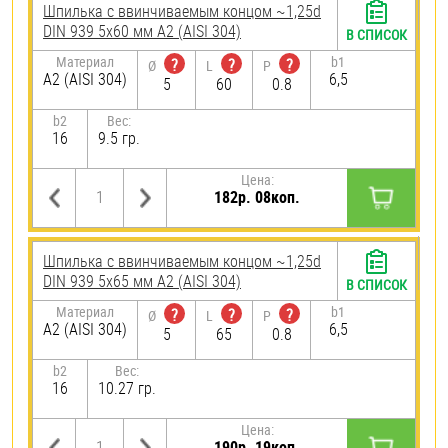
Шпилька c ввинчиваемым концом ~1,25d
DIN 939 5х60 мм А2 (AISI 304)
В СПИСОК
Материал
b1
?
?
?
Ø
L
P
А2 (AISI 304)
6,5
5
60
0.8
b2
Вес:
16
9.5 гр.
Цена:
182р. 08коп.
Шпилька c ввинчиваемым концом ~1,25d
DIN 939 5х65 мм А2 (AISI 304)
В СПИСОК
Материал
b1
?
?
?
Ø
L
P
А2 (AISI 304)
6,5
5
65
0.8
b2
Вес:
16
10.27 гр.
Цена:
190р. 19коп.