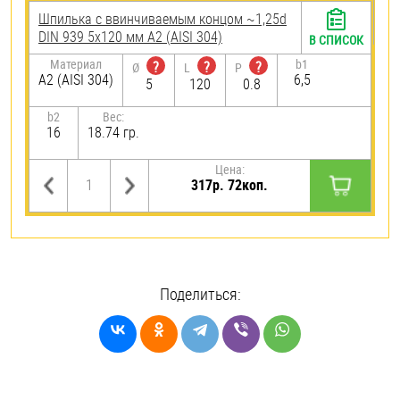
Шпилька c ввинчиваемым концом ~1,25d
DIN 939 5х120 мм А2 (AISI 304)
В СПИСОК
Материал
b1
?
?
?
Ø
L
P
А2 (AISI 304)
6,5
5
120
0.8
b2
Вес:
16
18.74 гр.
Цена:
317р. 72коп.
Поделиться: