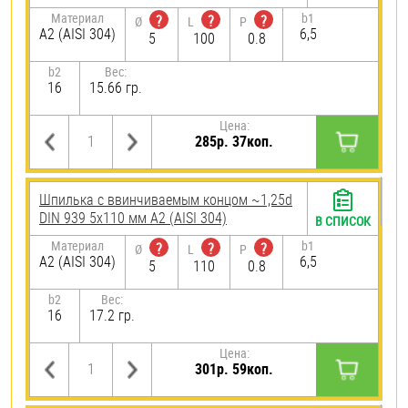
Материал
b1
?
?
?
Ø
L
P
А2 (AISI 304)
6,5
5
100
0.8
b2
Вес:
16
15.66 гр.
Цена:
285р. 37коп.
Шпилька c ввинчиваемым концом ~1,25d
DIN 939 5х110 мм А2 (AISI 304)
В СПИСОК
Материал
b1
?
?
?
Ø
L
P
А2 (AISI 304)
6,5
5
110
0.8
b2
Вес:
16
17.2 гр.
Цена:
301р. 59коп.