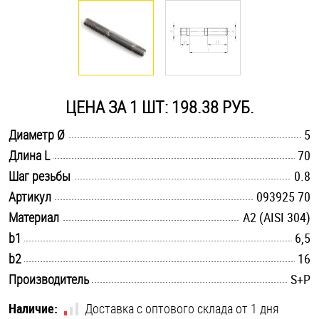
Оснастка и аксессуары для яхт
Пробки
ЦЕНА ЗА 1 ШТ: 198.38 РУБ.
Саморезы и шурупы
.............................................................................................................
Диаметр Ø
5
.............................................................................................................
Длина L
70
Стопорные кольца
.............................................................................................................
Шаг резьбы
0.8
.............................................................................................................
Артикул
093925 70
Такелаж
.............................................................................................................
Материал
А2 (AISI 304)
.............................................................................................................
b1
6,5
Хомуты
.............................................................................................................
b2
16
Шайбы
.............................................................................................................
Производитель
S+P
Шпильки
Наличие:
Доставка с оптового склада от 1 дня