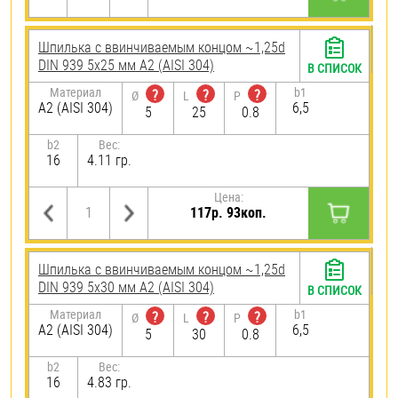
Шпилька c ввинчиваемым концом ~1,25d
DIN 939 5х25 мм А2 (AISI 304)
В СПИСОК
Материал
b1
?
?
?
Ø
L
P
А2 (AISI 304)
6,5
5
25
0.8
b2
Вес:
16
4.11 гр.
Цена:
117р. 93коп.
Шпилька c ввинчиваемым концом ~1,25d
DIN 939 5х30 мм А2 (AISI 304)
В СПИСОК
Материал
b1
?
?
?
Ø
L
P
А2 (AISI 304)
6,5
5
30
0.8
b2
Вес:
16
4.83 гр.