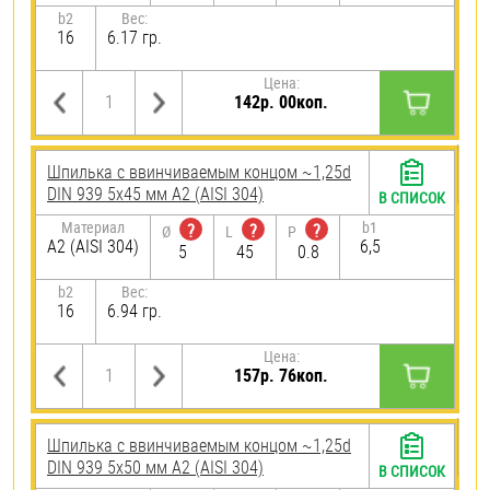
b2
Вес:
16
6.17 гр.
Цена:
142р. 00коп.
Шпилька c ввинчиваемым концом ~1,25d
DIN 939 5х45 мм А2 (AISI 304)
В СПИСОК
Материал
b1
?
?
?
Ø
L
P
А2 (AISI 304)
6,5
5
45
0.8
b2
Вес:
16
6.94 гр.
Цена:
157р. 76коп.
Шпилька c ввинчиваемым концом ~1,25d
DIN 939 5х50 мм А2 (AISI 304)
В СПИСОК