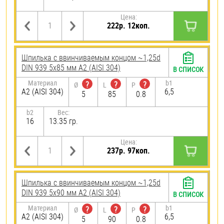
Цена:
222р. 12коп.
Шпилька c ввинчиваемым концом ~1,25d
DIN 939 5х85 мм А2 (AISI 304)
В СПИСОК
Материал
b1
?
?
?
Ø
L
P
А2 (AISI 304)
6,5
5
85
0.8
b2
Вес:
16
13.35 гр.
Цена:
237р. 97коп.
Шпилька c ввинчиваемым концом ~1,25d
DIN 939 5х90 мм А2 (AISI 304)
В СПИСОК
Материал
b1
?
?
?
Ø
L
P
А2 (AISI 304)
6,5
5
90
0.8