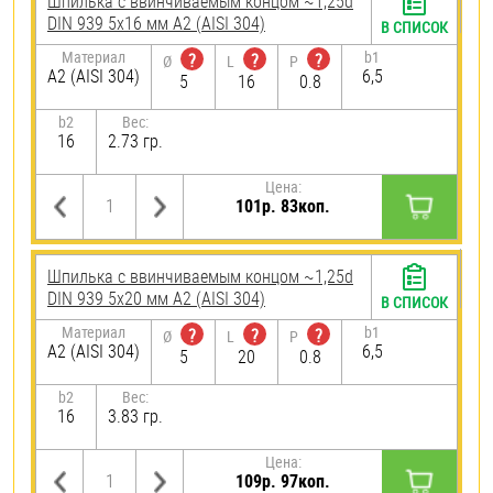
Шпилька c ввинчиваемым концом ~1,25d
DIN 939 5х16 мм А2 (AISI 304)
В СПИСОК
Материал
b1
?
?
?
Ø
L
P
А2 (AISI 304)
6,5
5
16
0.8
b2
Вес:
16
2.73 гр.
Цена:
101р. 83коп.
Шпилька c ввинчиваемым концом ~1,25d
DIN 939 5х20 мм А2 (AISI 304)
В СПИСОК
Материал
b1
?
?
?
Ø
L
P
А2 (AISI 304)
6,5
5
20
0.8
b2
Вес:
16
3.83 гр.
Цена:
109р. 97коп.