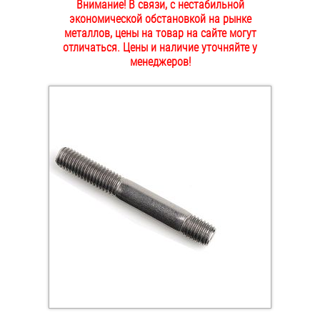
Внимание! В связи, с нестабильной
ОПЛАТА И ДОСТАВКА
экономической обстановкой на рынке
Втулки
металлов, цены на товар на сайте могут
отличаться. Цены и наличие уточняйте у
НАШИ МАГАЗИНЫ
Гайки
менеджеров!
Дюбели
Дюймовый крепёж
Заклепки (Гайки-Заклепки)
Инструмент
Крюки, кольца с метрической резьбой
Крюки, кольца с шурупной резьбой