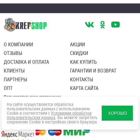
О КОМПАНИИ
АКЦИИ
ОТЗЫВЫ
СКИДКИ
ДОСТАВКА И ОПЛАТА
КАК КУПИТЬ
КЛИЕНТЫ
ГАРАНТИИ И ВОЗВРАТ
ПАРТНЕРЫ
КОНТАКТЫ
ОПТ
КАРТА САЙТА
Пользовательское соглашение
Политика в отношении обработки персональных данных
На сайте осуществляется обработка
Согласие посетителя сайта на обработку персональных данны
пользовательских данных с использованием
Cookie в соответствии с
Условиями обработки
ХОРОШО
пользовательских данных
. Вы можете запретить
сохранение Cookie в настройках своего браузера.