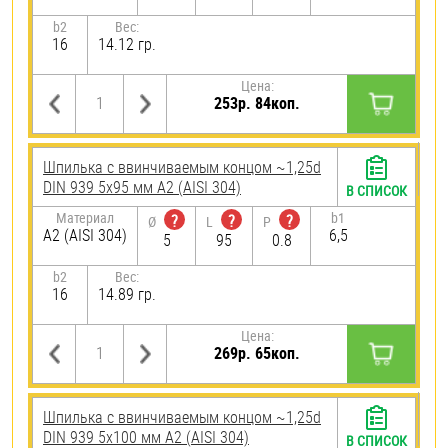
b2
Вес:
16
14.12 гр.
Цена:
253р. 84коп.
Шпилька c ввинчиваемым концом ~1,25d
DIN 939 5х95 мм А2 (AISI 304)
В СПИСОК
Материал
b1
?
?
?
Ø
L
P
А2 (AISI 304)
6,5
5
95
0.8
b2
Вес:
16
14.89 гр.
Цена:
269р. 65коп.
Шпилька c ввинчиваемым концом ~1,25d
DIN 939 5х100 мм А2 (AISI 304)
В СПИСОК