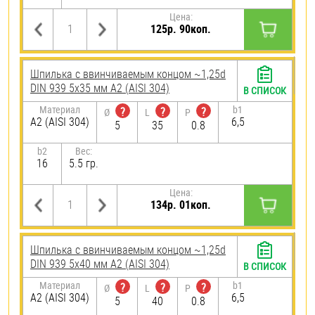
Цена:
125р. 90коп.
Шпилька c ввинчиваемым концом ~1,25d
DIN 939 5х35 мм А2 (AISI 304)
В СПИСОК
Материал
b1
?
?
?
Ø
L
P
А2 (AISI 304)
6,5
5
35
0.8
b2
Вес:
16
5.5 гр.
Цена:
134р. 01коп.
Шпилька c ввинчиваемым концом ~1,25d
DIN 939 5х40 мм А2 (AISI 304)
В СПИСОК
Материал
b1
?
?
?
Ø
L
P
А2 (AISI 304)
6,5
5
40
0.8