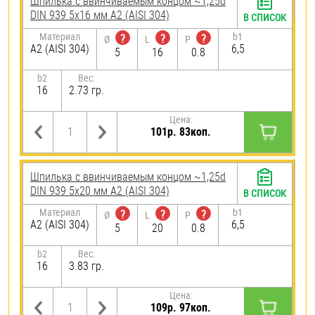
Шпилька c ввинчиваемым концом ~1,25d
DIN 939 5х16 мм А2 (AISI 304)
В СПИСОК
Материал
b1
?
?
?
Ø
L
P
А2 (AISI 304)
6,5
5
16
0.8
b2
Вес:
16
2.73 гр.
Цена:
101р. 83коп.
Шпилька c ввинчиваемым концом ~1,25d
DIN 939 5х20 мм А2 (AISI 304)
В СПИСОК
Материал
b1
?
?
?
Ø
L
P
А2 (AISI 304)
6,5
5
20
0.8
b2
Вес:
16
3.83 гр.
Цена:
109р. 97коп.