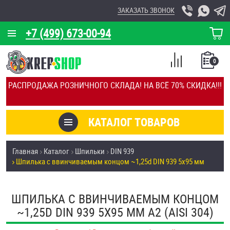
ЗАКАЗАТЬ ЗВОНОК
+7 (499) 673-00-94
КОРЗИНА
О КОМПАНИИ
0
СПИСОК
КАЛЬКУЛЯТОР
СРАВНЕНИЕ
РАСПРОДАЖА РОЗНИЧНОГО СКЛАДА! НА ВСЁ 70% СКИДКА!!!
ПОКУПОК
ОТЗЫВЫ
КАТАЛОГ ТОВАРОВ
КЛИЕНТЫ
Товары со скидкой
Главная
Каталог
Шпильки
DIN 939
УСЛУГИ
Шпилька c ввинчиваемым концом ~1,25d DIN 939 5х95 мм
Анкеры
СКИДКИ
Антивандальный крепёж, инструмент
ШПИЛЬКА C ВВИНЧИВАЕМЫМ КОНЦОМ
ОПТ
~1,25D DIN 939 5Х95 ММ А2 (AISI 304)
ПОКУПАТЕЛЯМ
Болты и винты