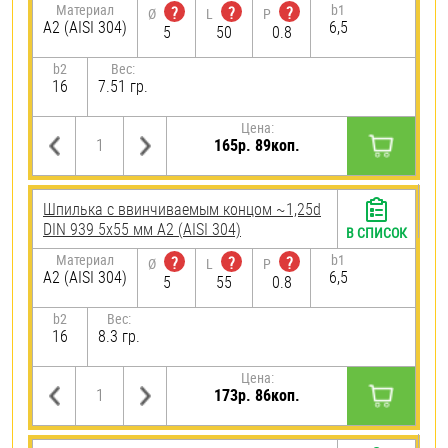
Материал
b1
?
?
?
Ø
L
P
А2 (AISI 304)
6,5
5
50
0.8
b2
Вес:
16
7.51 гр.
Цена:
165р. 89коп.
Шпилька c ввинчиваемым концом ~1,25d
DIN 939 5х55 мм А2 (AISI 304)
В СПИСОК
Материал
b1
?
?
?
Ø
L
P
А2 (AISI 304)
6,5
5
55
0.8
b2
Вес:
16
8.3 гр.
Цена:
173р. 86коп.