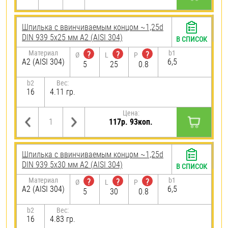
Шпилька c ввинчиваемым концом ~1,25d
DIN 939 5х25 мм А2 (AISI 304)
В СПИСОК
Материал
b1
?
?
?
Ø
L
P
А2 (AISI 304)
6,5
5
25
0.8
b2
Вес:
16
4.11 гр.
Цена:
117р. 93коп.
Шпилька c ввинчиваемым концом ~1,25d
DIN 939 5х30 мм А2 (AISI 304)
В СПИСОК
Материал
b1
?
?
?
Ø
L
P
А2 (AISI 304)
6,5
5
30
0.8
b2
Вес:
16
4.83 гр.