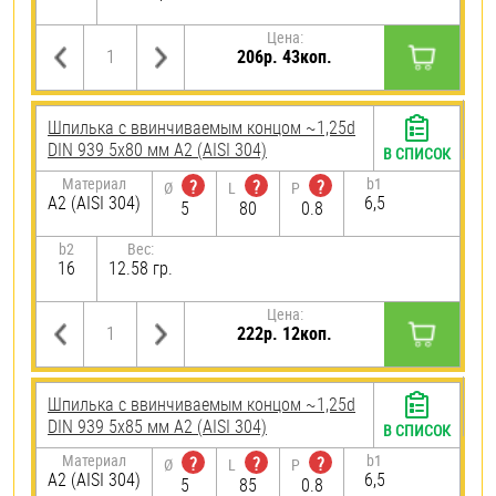
Цена:
206р. 43коп.
Шпилька c ввинчиваемым концом ~1,25d
DIN 939 5х80 мм А2 (AISI 304)
В СПИСОК
Материал
b1
?
?
?
Ø
L
P
А2 (AISI 304)
6,5
5
80
0.8
b2
Вес:
16
12.58 гр.
Цена:
222р. 12коп.
Шпилька c ввинчиваемым концом ~1,25d
DIN 939 5х85 мм А2 (AISI 304)
В СПИСОК
Материал
b1
?
?
?
Ø
L
P
А2 (AISI 304)
6,5
5
85
0.8