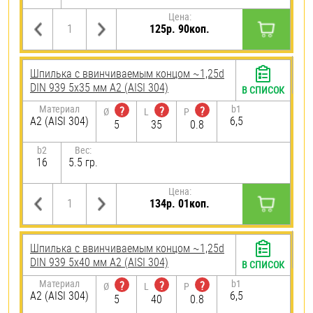
Цена:
125р. 90коп.
Шпилька c ввинчиваемым концом ~1,25d
DIN 939 5х35 мм А2 (AISI 304)
В СПИСОК
Материал
b1
?
?
?
Ø
L
P
А2 (AISI 304)
6,5
5
35
0.8
b2
Вес:
16
5.5 гр.
Цена:
134р. 01коп.
Шпилька c ввинчиваемым концом ~1,25d
DIN 939 5х40 мм А2 (AISI 304)
В СПИСОК
Материал
b1
?
?
?
Ø
L
P
А2 (AISI 304)
6,5
5
40
0.8