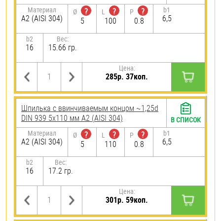
Материал
b1
?
?
?
Ø
L
P
А2 (AISI 304)
6,5
5
100
0.8
b2
Вес:
16
15.66 гр.
Цена:
285р. 37коп.
Шпилька c ввинчиваемым концом ~1,25d
DIN 939 5х110 мм А2 (AISI 304)
В СПИСОК
Материал
b1
?
?
?
Ø
L
P
А2 (AISI 304)
6,5
5
110
0.8
b2
Вес:
16
17.2 гр.
Цена:
301р. 59коп.