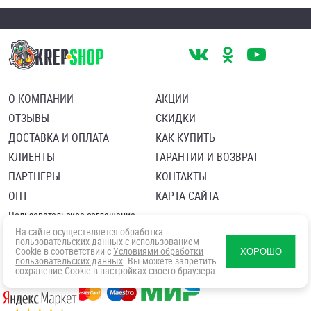
О КОМПАНИИ
АКЦИИ
ОТЗЫВЫ
СКИДКИ
ДОСТАВКА И ОПЛАТА
КАК КУПИТЬ
КЛИЕНТЫ
ГАРАНТИИ И ВОЗВРАТ
ПАРТНЕРЫ
КОНТАКТЫ
ОПТ
КАРТА САЙТА
Пользовательское соглашение
Политика в отношении обработки персональных данных
На сайте осуществляется обработка
Согласие посетителя сайта на обработку персональных данны
пользовательских данных с использованием
Cookie в соответствии с
Условиями обработки
ХОРОШО
пользовательских данных
. Вы можете запретить
сохранение Cookie в настройках своего браузера.