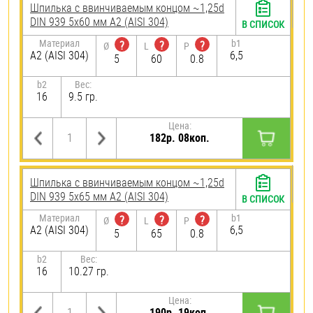
Шпилька c ввинчиваемым концом ~1,25d
DIN 939 5х60 мм А2 (AISI 304)
В СПИСОК
Материал
b1
?
?
?
Ø
L
P
А2 (AISI 304)
6,5
5
60
0.8
b2
Вес:
16
9.5 гр.
Цена:
182р. 08коп.
Шпилька c ввинчиваемым концом ~1,25d
DIN 939 5х65 мм А2 (AISI 304)
В СПИСОК
Материал
b1
?
?
?
Ø
L
P
А2 (AISI 304)
6,5
5
65
0.8
b2
Вес:
16
10.27 гр.
Цена:
190р. 19коп.