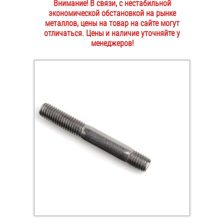
Внимание! В связи, с нестабильной
ОПЛАТА И ДОСТАВКА
экономической обстановкой на рынке
Втулки
металлов, цены на товар на сайте могут
отличаться. Цены и наличие уточняйте у
НАШИ МАГАЗИНЫ
Гайки
менеджеров!
Дюбели
Дюймовый крепёж
Заклепки (Гайки-Заклепки)
Инструмент
Крюки, кольца с метрической резьбой
Крюки, кольца с шурупной резьбой