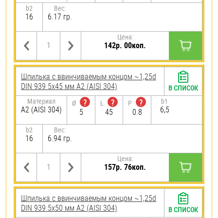
b2
Вес:
16
6.17 гр.
Цена:
142р. 00коп.
Шпилька c ввинчиваемым концом ~1,25d
DIN 939 5х45 мм А2 (AISI 304)
В СПИСОК
Материал
b1
?
?
?
Ø
L
P
А2 (AISI 304)
6,5
5
45
0.8
b2
Вес:
16
6.94 гр.
Цена:
157р. 76коп.
Шпилька c ввинчиваемым концом ~1,25d
DIN 939 5х50 мм А2 (AISI 304)
В СПИСОК