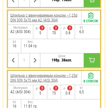
Шпилька c ввинчиваемым концом ~1,25d
DIN 939 5х70 мм А2 (AISI 304)
В СПИСОК
Материал
b1
?
?
?
Ø
L
P
А2 (AISI 304)
6,5
5
70
0.8
b2
Вес:
16
11.04 гр.
Цена:
198р. 38коп.
Шпилька c ввинчиваемым концом ~1,25d
DIN 939 5х75 мм А2 (AISI 304)
В СПИСОК
Материал
b1
?
?
?
Ø
L
P
А2 (AISI 304)
6,5
5
75
0.8
b2
Вес:
16
11.81 гр.