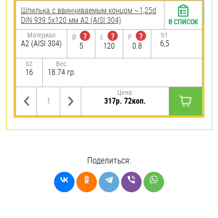
Шпилька c ввинчиваемым концом ~1,25d
DIN 939 5х120 мм А2 (AISI 304)
В СПИСОК
Материал
b1
?
?
?
Ø
L
P
А2 (AISI 304)
6,5
5
120
0.8
b2
Вес:
16
18.74 гр.
Цена:
317р. 72коп.
Поделиться: