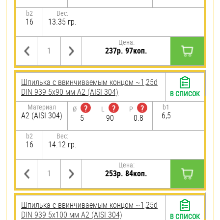
b2
Вес:
16
13.35 гр.
Цена:
237р. 97коп.
Шпилька c ввинчиваемым концом ~1,25d
DIN 939 5х90 мм А2 (AISI 304)
В СПИСОК
Материал
b1
?
?
?
Ø
L
P
А2 (AISI 304)
6,5
5
90
0.8
b2
Вес:
16
14.12 гр.
Цена:
253р. 84коп.
Шпилька c ввинчиваемым концом ~1,25d
DIN 939 5х100 мм А2 (AISI 304)
В СПИСОК