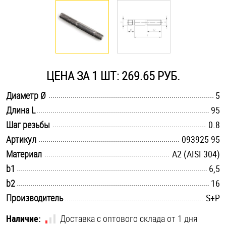
Оснастка и аксессуары для яхт
Пробки
ЦЕНА ЗА 1 ШТ: 269.65 РУБ.
Саморезы и шурупы
.............................................................................................................
Диаметр Ø
5
.............................................................................................................
Длина L
95
Стопорные кольца
.............................................................................................................
Шаг резьбы
0.8
.............................................................................................................
Артикул
093925 95
Такелаж
.............................................................................................................
Материал
А2 (AISI 304)
.............................................................................................................
b1
6,5
Хомуты
.............................................................................................................
b2
16
Шайбы
.............................................................................................................
Производитель
S+P
Шпильки
Наличие:
Доставка с оптового склада от 1 дня