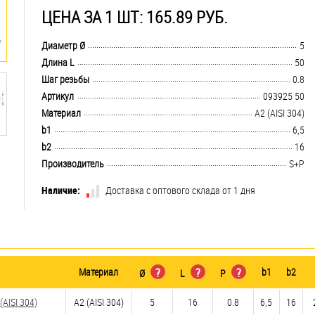
ЦЕНА ЗА 1 ШТ: 165.89 РУБ.
.................................................................................................................................
Диаметр Ø
5
.................................................................................................................................
Длина L
50
.................................................................................................................................
Шаг резьбы
0.8
.................................................................................................................................
Артикул
093925 50
.................................................................................................................................
Материал
А2 (AISI 304)
.................................................................................................................................
b1
6,5
.................................................................................................................................
b2
16
.................................................................................................................................
Производитель
S+P
Наличие:
Доставка с оптового склада от 1 дня
Материал
?
?
?
b1
b2
Ø
L
P
AISI 304)
А2 (AISI 304)
5
16
0.8
6,5
16