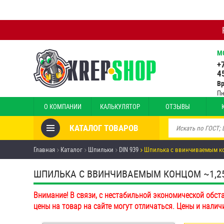
М
+
4
В
Пн
О КОМПАНИИ
КАЛЬКУЛЯТОР
ОТЗЫВЫ
КАТАЛОГ ТОВАРОВ
Товары со скидкой
Главная
Каталог
Шпильки
DIN 939
Шпилька c ввинчиваемым кон
Анкеры
ШПИЛЬКА C ВВИНЧИВАЕМЫМ КОНЦОМ ~1,25D D
Антивандальный крепёж,
Внимание! В связи, с нестабильной экономической обст
инструмент
цены на товар на сайте могут отличаться. Цены и налич
Болты и винты