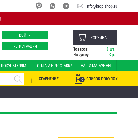
info@krep-shop.ru
!
ВОЙТИ
КОРЗИНА
РЕГИСТРАЦИЯ
Товаров:
0
шт.
На сумму:
0
р.
ПОКУПАТЕЛЯМ
ОПЛАТА И ДОСТАВКА
НАШИ МАГАЗИНЫ
СРАВНЕНИЕ
СПИСОК ПОКУПОК
0