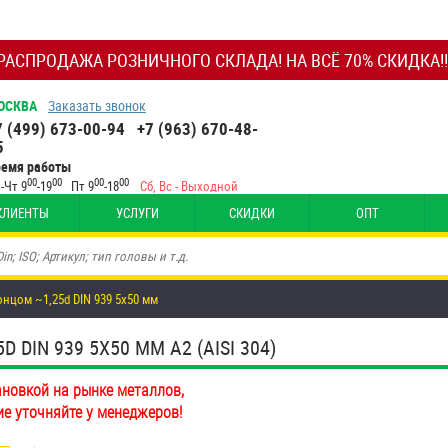
РАСПРОДАЖА РОЗНИЧНОГО СКЛАДА! НА ВСЁ 70% СКИДКА!!
ОСКВА
Заказать звонок
7 (499) 673-00-94
+7 (963) 670-48-
5
ремя работы
00
00
00
00
-Чт 9
-19
Пт 9
-18
Сб, Вс - Выходной
КЛИЕНТЫ
УСЛУГИ
СКИДКИ
ОПТ
цом ~1,25d DIN 939 5х50 мм
IN 939 5Х50 ММ А2 (AISI 304)
ановкой на рынке металлов,
ие уточняйте у менеджеров!