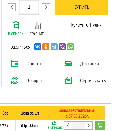
КУПИТЬ
.......................................................................
Купить в 1 клик
.......................................................................
.......................................................................
В СПИСОК
СРАВНИТЬ
.......................................................................
.......................................................................
Поделиться:
.......................................................................
.......................................................................
Оплата
Доставка
.......................................................................
Возврат
Сертификаты
Цены действительны
Вес
Цена за шт
на 07.08.2026г.
2.73 гр.
101р. 83коп.
В СПИСОК