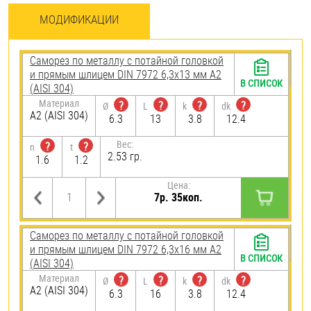
МОДИФИКАЦИИ
Саморез по металлу с потайной головкой
и прямым шлицем DIN 7972 6,3х13 мм А2
В СПИСОК
(AISI 304)
Материал
?
?
?
?
Ø
L
k
dk
А2 (AISI 304)
6.3
13
3.8
12.4
Вес:
?
?
n
t
2.53 гр.
1.6
1.2
Цена:
7р. 35коп.
Саморез по металлу с потайной головкой
и прямым шлицем DIN 7972 6,3х16 мм А2
В СПИСОК
(AISI 304)
Материал
?
?
?
?
Ø
L
k
dk
А2 (AISI 304)
6.3
16
3.8
12.4