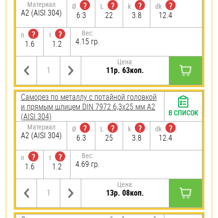
Материал
?
?
?
?
Ø
L
k
dk
А2 (AISI 304)
6.3
22
3.8
12.4
Вес:
?
?
n
t
4.15 гр.
1.6
1.2
Цена:
11р. 63коп.
Саморез по металлу с потайной головкой
и прямым шлицем DIN 7972 6,3х25 мм А2
В СПИСОК
(AISI 304)
Материал
?
?
?
?
Ø
L
k
dk
А2 (AISI 304)
6.3
25
3.8
12.4
Вес:
?
?
n
t
4.69 гр.
1.6
1.2
Цена:
13р. 08коп.