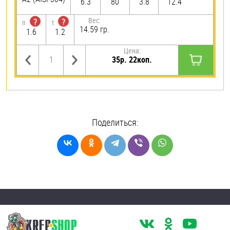
6.3
80
3.8
12.4
Вес:
?
?
n
t
14.59 гр.
1.6
1.2
Цена:
35р. 22коп.
Поделиться: