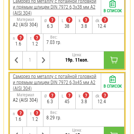
Саморез по металлу с потайной головкой
и прямым шлицем DIN 7972 6,3х38 мм А2
В СПИСОК
(AISI 304)
Материал
?
?
?
?
Ø
L
k
dk
А2 (AISI 304)
6.3
38
3.8
12.4
Вес:
?
?
n
t
7.03 гр.
1.6
1.2
Цена:
19р. 11коп.
Саморез по металлу с потайной головкой
и прямым шлицем DIN 7972 6,3х45 мм А2
В СПИСОК
(AISI 304)
Материал
?
?
?
?
Ø
L
k
dk
А2 (AISI 304)
6.3
45
3.8
12.4
Вес:
?
?
n
t
8.29 гр.
1.6
1.2
Цена: