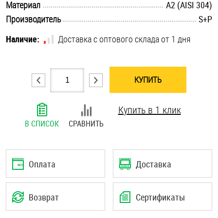
.............................................................................................................
Материал
А2 (AISI 304)
Шплинты
.............................................................................................................
Производитель
S+P
Штифты и пальцы
Наличие:
Доставка с оптового склада от 1 дня
КУПИТЬ
Купить в 1 клик
В СПИСОК
СРАВНИТЬ
Оплата
Доставка
Возврат
Сертификаты