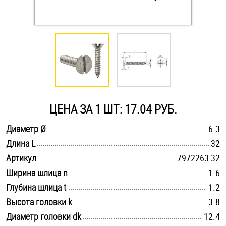
Оснастка и аксессуары для яхт
Пробки
Саморезы и шурупы
ЦЕНА ЗА 1 ШТ: 17.04 РУБ.
Стопорные кольца
.............................................................................................................
Диаметр Ø
6.3
.............................................................................................................
Длина L
32
Такелаж
.............................................................................................................
Артикул
7972263 32
Хомуты
.............................................................................................................
Ширина шлица n
1.6
.............................................................................................................
Глубина шлица t
1.2
Шайбы
.............................................................................................................
Высота головки k
3.8
.............................................................................................................
Диаметр головки dk
Шпильки
12.4