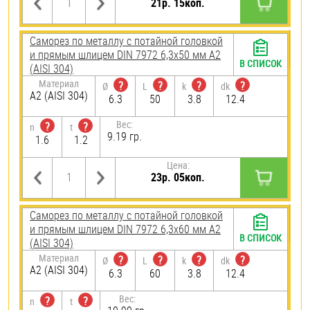
21р. 15коп.
Саморез по металлу с потайной головкой
и прямым шлицем DIN 7972 6,3х50 мм А2
В СПИСОК
(AISI 304)
Материал
?
?
?
?
Ø
L
k
dk
А2 (AISI 304)
6.3
50
3.8
12.4
Вес:
?
?
n
t
9.19 гр.
1.6
1.2
Цена:
23р. 05коп.
Саморез по металлу с потайной головкой
и прямым шлицем DIN 7972 6,3х60 мм А2
В СПИСОК
(AISI 304)
Материал
?
?
?
?
Ø
L
k
dk
А2 (AISI 304)
6.3
60
3.8
12.4
Вес:
?
?
n
t