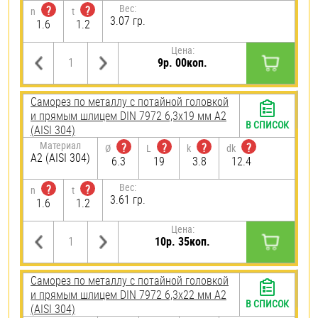
Вес:
?
?
n
t
3.07 гр.
1.6
1.2
Цена:
9р. 00коп.
Саморез по металлу с потайной головкой
и прямым шлицем DIN 7972 6,3х19 мм А2
В СПИСОК
(AISI 304)
Материал
?
?
?
?
Ø
L
k
dk
А2 (AISI 304)
6.3
19
3.8
12.4
Вес:
?
?
n
t
3.61 гр.
1.6
1.2
Цена:
10р. 35коп.
Саморез по металлу с потайной головкой
и прямым шлицем DIN 7972 6,3х22 мм А2
В СПИСОК
(AISI 304)