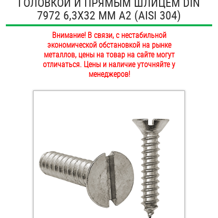
ГОЛОВКОЙ И ПРЯМЫМ ШЛИЦЕМ DIN
ОПЛАТА И ДОСТАВКА
7972 6,3Х32 ММ А2 (AISI 304)
Втулки
НАШИ МАГАЗИНЫ
Внимание! В связи, с нестабильной
Гайки
экономической обстановкой на рынке
металлов, цены на товар на сайте могут
Дюбели
отличаться. Цены и наличие уточняйте у
менеджеров!
Дюймовый крепёж
Заклепки (Гайки-Заклепки)
Инструмент
Крюки, кольца с метрической резьбой
Крюки, кольца с шурупной резьбой