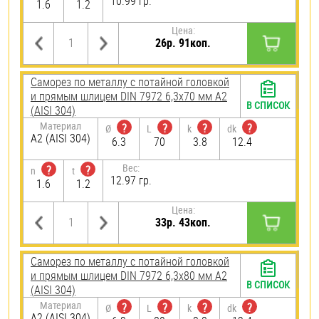
10.99 гр.
1.6
1.2
Цена:
26р. 91коп.
Саморез по металлу с потайной головкой
и прямым шлицем DIN 7972 6,3х70 мм А2
В СПИСОК
(AISI 304)
Материал
?
?
?
?
Ø
L
k
dk
А2 (AISI 304)
6.3
70
3.8
12.4
Вес:
?
?
n
t
12.97 гр.
1.6
1.2
Цена:
33р. 43коп.
Саморез по металлу с потайной головкой
и прямым шлицем DIN 7972 6,3х80 мм А2
В СПИСОК
(AISI 304)
Материал
?
?
?
?
Ø
L
k
dk
А2 (AISI 304)