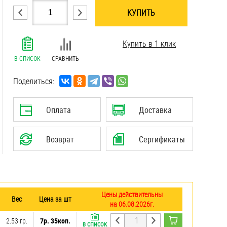
КУПИТЬ
.......................................................................
Купить в 1 клик
.......................................................................
.......................................................................
В СПИСОК
СРАВНИТЬ
.......................................................................
.......................................................................
Поделиться:
.......................................................................
.......................................................................
Оплата
Доставка
.......................................................................
.......................................................................
Возврат
Сертификаты
Цены действительны
Вес
Цена за шт
на 06.08.2026г.
2.53 гр.
7р. 35коп.
В СПИСОК