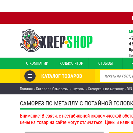
М
+
4
В
Пн
О КОМПАНИИ
КАЛЬКУЛЯТОР
ОТЗЫВЫ
КАТАЛОГ ТОВАРОВ
Товары со скидкой
Главная
Каталог
Саморезы и шурупы
Саморезы по металлу
DIN
Анкеры
САМОРЕЗ ПО МЕТАЛЛУ С ПОТАЙНОЙ ГОЛОВКО
Антивандальный крепёж,
Внимание! В связи, с нестабильной экономической обст
инструмент
цены на товар на сайте могут отличаться. Цены и налич
Болты и винты