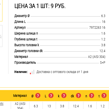
ЦЕНА ЗА 1 ШТ: 9 РУБ.
.................................................................................................................................
Диаметр Ø
6.3
.................................................................................................................................
Длина L
16
.................................................................................................................................
Артикул
7972263 16
.................................................................................................................................
Ширина шлица n
1.6
.................................................................................................................................
Глубина шлица t
1.2
.................................................................................................................................
Высота головки k
3.8
.................................................................................................................................
Диаметр головки dk
12.4
.................................................................................................................................
Материал
А2 (AISI 304)
.................................................................................................................................
Производитель
S+P
Наличие:
Доставка с оптового склада от 1 дня
Материал
?
?
?
?
?
?
Ø
L
k
dk
n
t
DIN
А2 (AISI
6.3
13
3.8
12.4
1.6
1.2
304)