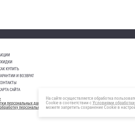
АКЦИИ
СКИДКИ
КАК КУПИТЬ
ГАРАНТИИ И ВОЗВРАТ
КОНТАКТЫ
КАРТА САЙТА
На сайте осуществляется обработка пользова
е
Cookie в соответствии с
Условиями обработки
отки персональных данных
можете запретить сохранение Cookie в настрой
а обработку персональных данны