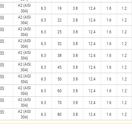
DIN
А2 (AISI
6.3
19
3.8
12.4
1.6
1.2
304)
DIN
А2 (AISI
6.3
22
3.8
12.4
1.6
1.2
304)
DIN
А2 (AISI
6.3
25
3.8
12.4
1.6
1.2
304)
DIN
А2 (AISI
6.3
32
3.8
12.4
1.6
1.2
304)
DIN
А2 (AISI
6.3
38
3.8
12.4
1.6
1.2
304)
DIN
А2 (AISI
6.3
45
3.8
12.4
1.6
1.2
304)
DIN
А2 (AISI
6.3
50
3.8
12.4
1.6
1.2
304)
DIN
А2 (AISI
6.3
60
3.8
12.4
1.6
1.2
304)
DIN
А2 (AISI
6.3
70
3.8
12.4
1.6
1.2
304)
DIN
А2 (AISI
6.3
80
3.8
12.4
1.6
1.2
304)