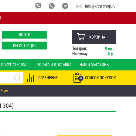
info@krep-shop.ru
!
ВОЙТИ
КОРЗИНА
РЕГИСТРАЦИЯ
Товаров:
0
шт.
На сумму:
0
р.
ПОКУПАТЕЛЯМ
ОПЛАТА И ДОСТАВКА
НАШИ МАГАЗИНЫ
СРАВНЕНИЕ
СПИСОК ПОКУПОК
0
16 мм
 304)