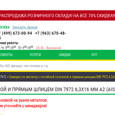
РАСПРОДАЖА РОЗНИЧНОГО СКЛАДА! НА ВСЁ 70% СКИДКА!!
ОСКВА
Заказать звонок
7 (499) 673-00-94
+7 (963) 670-48-
5
ремя работы
00
00
00
00
-Чт 9
-19
Пт 9
-18
Сб, Вс - Выходной
КЛИЕНТЫ
УСЛУГИ
СКИДКИ
ОПТ
 7972
Саморез по металлу с потайной головкой и прямым шлицем DIN 7972 6,3х
Й И ПРЯМЫМ ШЛИЦЕМ DIN 7972 6,3Х16 ММ А2 (AISI
ановкой на рынке металлов,
ие уточняйте у менеджеров!