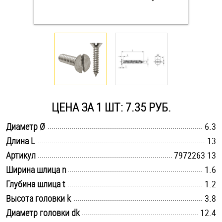
Оснастка и аксессуары для яхт
Пробки
Саморезы и шурупы
ЦЕНА ЗА 1 ШТ: 7.35 РУБ.
Стопорные кольца
.............................................................................................................
Диаметр Ø
6.3
.............................................................................................................
Длина L
13
Такелаж
.............................................................................................................
Артикул
7972263 13
Хомуты
.............................................................................................................
Ширина шлица n
1.6
.............................................................................................................
Глубина шлица t
1.2
Шайбы
.............................................................................................................
Высота головки k
3.8
.............................................................................................................
Диаметр головки dk
Шпильки
12.4