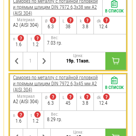
Саморез по металлу с потайной головкой
и прямым шлицем DIN 7972 6,3х38 мм А2
В СПИСОК
(AISI 304)
Материал
?
?
?
?
Ø
L
k
dk
А2 (AISI 304)
6.3
38
3.8
12.4
Вес:
?
?
n
t
7.03 гр.
1.6
1.2
Цена:
19р. 11коп.
Саморез по металлу с потайной головкой
и прямым шлицем DIN 7972 6,3х45 мм А2
В СПИСОК
(AISI 304)
Материал
?
?
?
?
Ø
L
k
dk
А2 (AISI 304)
6.3
45
3.8
12.4
Вес:
?
?
n
t
8.29 гр.
1.6
1.2
Цена: