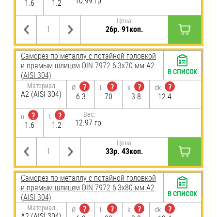
10.99 гр.
1.6
1.2
Цена:
26р. 91коп.
Саморез по металлу с потайной головкой
и прямым шлицем DIN 7972 6,3х70 мм А2
В СПИСОК
(AISI 304)
Материал
?
?
?
?
Ø
L
k
dk
А2 (AISI 304)
6.3
70
3.8
12.4
Вес:
?
?
n
t
12.97 гр.
1.6
1.2
Цена:
33р. 43коп.
Саморез по металлу с потайной головкой
и прямым шлицем DIN 7972 6,3х80 мм А2
В СПИСОК
(AISI 304)
Материал
?
?
?
?
Ø
L
k
dk
А2 (AISI 304)