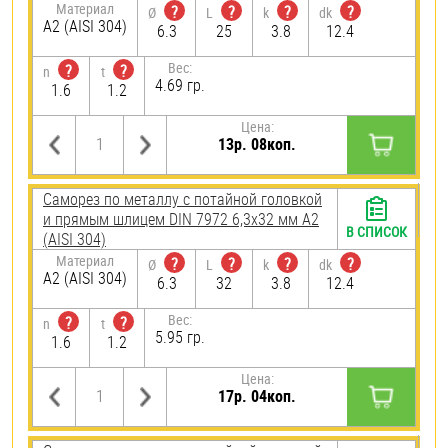
Материал
?
?
?
?
Ø
L
k
dk
А2 (AISI 304)
6.3
25
3.8
12.4
Вес:
?
?
n
t
4.69 гр.
1.6
1.2
Цена:
13р. 08коп.
Саморез по металлу с потайной головкой
и прямым шлицем DIN 7972 6,3х32 мм А2
В СПИСОК
(AISI 304)
Материал
?
?
?
?
Ø
L
k
dk
А2 (AISI 304)
6.3
32
3.8
12.4
Вес:
?
?
n
t
5.95 гр.
1.6
1.2
Цена:
17р. 04коп.