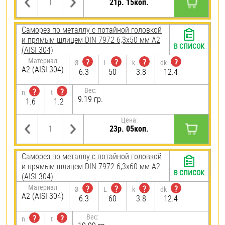
21р. 15коп.
Саморез по металлу с потайной головкой
и прямым шлицем DIN 7972 6,3х50 мм А2
В СПИСОК
(AISI 304)
Материал
?
?
?
?
Ø
L
k
dk
А2 (AISI 304)
6.3
50
3.8
12.4
Вес:
?
?
n
t
9.19 гр.
1.6
1.2
Цена:
23р. 05коп.
Саморез по металлу с потайной головкой
и прямым шлицем DIN 7972 6,3х60 мм А2
В СПИСОК
(AISI 304)
Материал
?
?
?
?
Ø
L
k
dk
А2 (AISI 304)
6.3
60
3.8
12.4
Вес:
?
?
n
t