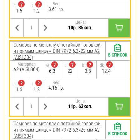
Вес:
?
?
n
t
3.61 гр.
1.6
1.2
Цена:
10р. 35коп.
Саморез по металлу с потайной головкой
и прямым шлицем DIN 7972 6,3х22 мм А2
В СПИСОК
(AISI 304)
Материал
?
?
?
?
Ø
L
k
dk
А2 (AISI 304)
6.3
22
3.8
12.4
Вес:
?
?
n
t
4.15 гр.
1.6
1.2
Цена:
11р. 63коп.
Саморез по металлу с потайной головкой
и прямым шлицем DIN 7972 6,3х25 мм А2
В СПИСОК
(AISI 304)