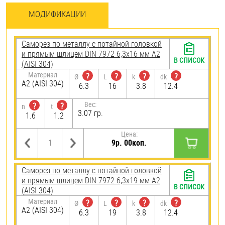
МОДИФИКАЦИИ
Саморез по металлу с потайной головкой
и прямым шлицем DIN 7972 6,3х16 мм А2
В СПИСОК
(AISI 304)
Материал
?
?
?
?
Ø
L
k
dk
А2 (AISI 304)
6.3
16
3.8
12.4
Вес:
?
?
n
t
3.07 гр.
1.6
1.2
Цена:
9р. 00коп.
Саморез по металлу с потайной головкой
и прямым шлицем DIN 7972 6,3х19 мм А2
В СПИСОК
(AISI 304)
Материал
?
?
?
?
Ø
L
k
dk
А2 (AISI 304)
6.3
19
3.8
12.4