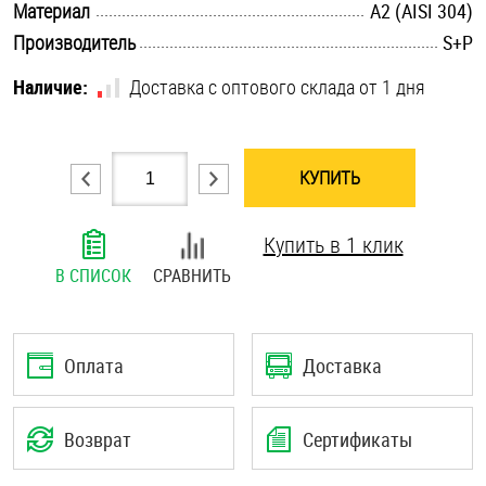
.............................................................................................................
Материал
А2 (AISI 304)
Шплинты
.............................................................................................................
Производитель
S+P
Штифты и пальцы
Наличие:
Доставка с оптового склада от 1 дня
КУПИТЬ
Купить в 1 клик
В СПИСОК
СРАВНИТЬ
Оплата
Доставка
Возврат
Сертификаты