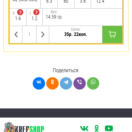
6.3
80
3.8
12.4
Вес:
?
?
n
t
14.59 гр.
1.6
1.2
Цена:
35р. 22коп.
Поделиться: