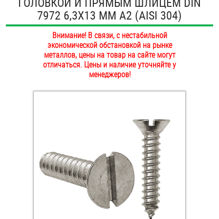
ГОЛОВКОЙ И ПРЯМЫМ ШЛИЦЕМ DIN
ОПЛАТА И ДОСТАВКА
7972 6,3Х13 ММ А2 (AISI 304)
Втулки
НАШИ МАГАЗИНЫ
Внимание! В связи, с нестабильной
Гайки
экономической обстановкой на рынке
металлов, цены на товар на сайте могут
Дюбели
отличаться. Цены и наличие уточняйте у
менеджеров!
Дюймовый крепёж
Заклепки (Гайки-Заклепки)
Инструмент
Крюки, кольца с метрической резьбой
Крюки, кольца с шурупной резьбой