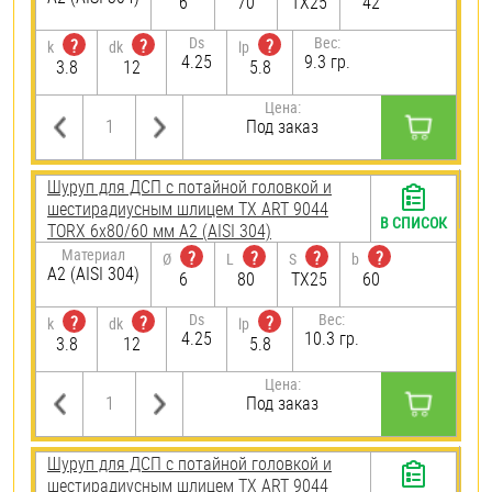
6
70
TX25
42
Ds
Вес:
?
?
?
k
dk
lp
4.25
9.3 гр.
3.8
12
5.8
Цена:
Под заказ
Шуруп для ДСП с потайной головкой и
шестирадиусным шлицем TX ART 9044
В СПИСОК
TORX 6х80/60 мм А2 (AISI 304)
Материал
?
?
?
?
Ø
L
S
b
А2 (AISI 304)
6
80
TX25
60
Ds
Вес:
?
?
?
k
dk
lp
4.25
10.3 гр.
3.8
12
5.8
Цена:
Под заказ
Шуруп для ДСП с потайной головкой и
шестирадиусным шлицем TX ART 9044