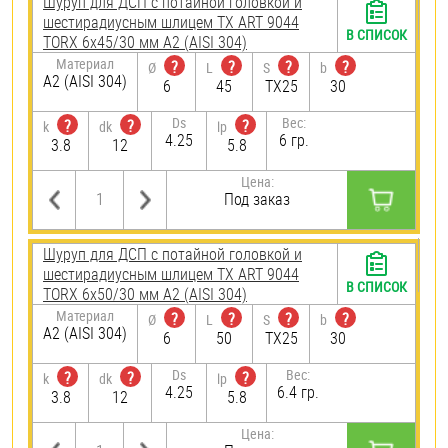
Шуруп для ДСП с потайной головкой и
шестирадиусным шлицем TX ART 9044
В СПИСОК
TORX 6х45/30 мм А2 (AISI 304)
Материал
?
?
?
?
Ø
L
S
b
А2 (AISI 304)
6
45
TX25
30
Ds
Вес:
?
?
?
k
dk
lp
4.25
6 гр.
3.8
12
5.8
Цена:
Под заказ
Шуруп для ДСП с потайной головкой и
шестирадиусным шлицем TX ART 9044
В СПИСОК
TORX 6х50/30 мм А2 (AISI 304)
Материал
?
?
?
?
Ø
L
S
b
А2 (AISI 304)
6
50
TX25
30
Ds
Вес:
?
?
?
k
dk
lp
4.25
6.4 гр.
3.8
12
5.8
Цена: