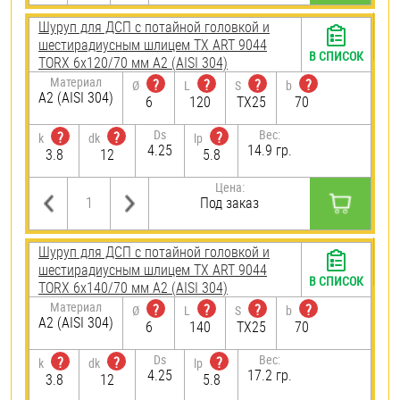
Шуруп для ДСП с потайной головкой и
шестирадиусным шлицем TX ART 9044
В СПИСОК
TORX 6х120/70 мм А2 (AISI 304)
Материал
?
?
?
?
Ø
L
S
b
А2 (AISI 304)
6
120
TX25
70
Ds
Вес:
?
?
?
k
dk
lp
4.25
14.9 гр.
3.8
12
5.8
Цена:
Под заказ
Шуруп для ДСП с потайной головкой и
шестирадиусным шлицем TX ART 9044
В СПИСОК
TORX 6х140/70 мм А2 (AISI 304)
Материал
?
?
?
?
Ø
L
S
b
А2 (AISI 304)
6
140
TX25
70
Ds
Вес:
?
?
?
k
dk
lp
4.25
17.2 гр.
3.8
12
5.8