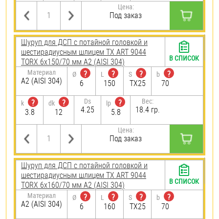
Цена:
Под заказ
Шуруп для ДСП с потайной головкой и
шестирадиусным шлицем TX ART 9044
В СПИСОК
TORX 6х150/70 мм А2 (AISI 304)
Материал
?
?
?
?
Ø
L
S
b
А2 (AISI 304)
6
150
TX25
70
Ds
Вес:
?
?
?
k
dk
lp
4.25
18.4 гр.
3.8
12
5.8
Цена:
Под заказ
Шуруп для ДСП с потайной головкой и
шестирадиусным шлицем TX ART 9044
В СПИСОК
TORX 6х160/70 мм А2 (AISI 304)
Материал
?
?
?
?
Ø
L
S
b
А2 (AISI 304)
6
160
TX25
70