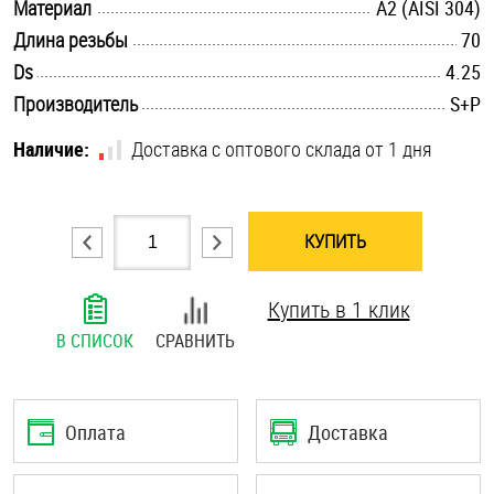
.............................................................................................................
Материал
А2 (AISI 304)
Шплинты
.............................................................................................................
Длина резьбы
70
.............................................................................................................
Ds
4.25
Штифты и пальцы
.............................................................................................................
Производитель
S+P
Наличие:
Доставка с оптового склада от 1 дня
КУПИТЬ
Купить в 1 клик
В СПИСОК
СРАВНИТЬ
Оплата
Доставка