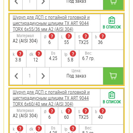
Под заказ
Шуруп для ДСП с потайной головкой и
шестирадиусным шлицем TX ART 9044
В СПИСОК
TORX 6х55/36 мм А2 (AISI 304)
Материал
?
?
?
?
Ø
L
S
b
А2 (AISI 304)
6
55
TX25
36
Ds
Вес:
?
?
?
k
dk
lp
4.25
6.7 гр.
3.8
12
5.8
Цена:
Под заказ
Шуруп для ДСП с потайной головкой и
шестирадиусным шлицем TX ART 9044
В СПИСОК
TORX 6х60/40 мм А2 (AISI 304)
Материал
?
?
?
?
Ø
L
S
b
А2 (AISI 304)
6
60
TX25
40
Ds
Вес:
?
?
?
k
dk
lp