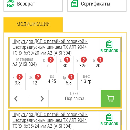
Возврат
Сертификаты
МОДИФИКАЦИИ
Шуруп для ДСП с потайной головкой и
шестирадиусным шлицем TX ART 9044
В СПИСОК
TORX 6х30/20 мм А2 (AISI 304)
Материал
?
?
?
?
Ø
L
S
b
А2 (AISI 304)
6
30
TX25
20
Ds
Вес:
?
?
?
k
dk
lp
4.25
4.3 гр.
3.8
12
5.8
Цена:
Под заказ
Шуруп для ДСП с потайной головкой и
шестирадиусным шлицем TX ART 9044
В СПИСОК
TORX 6х35/24 мм А2 (AISI 304)