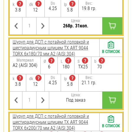
Ds
Вес:
?
?
?
k
dk
lp
4.25
19.8 гр.
3.8
12
5.8
Цена:
268р. 31коп.
Шуруп для ДСП с потайной головкой и
шестирадиусным шлицем TX ART 9044
В СПИСОК
TORX 6х180/70 мм А2 (AISI 304)
Материал
?
?
?
?
Ø
L
S
b
А2 (AISI 304)
6
180
TX25
70
Ds
Вес:
?
?
?
k
dk
lp
4.25
21.1 гр.
3.8
12
5.8
Цена:
Под заказ
Шуруп для ДСП с потайной головкой и
шестирадиусным шлицем TX ART 9044
В СПИСОК
TORX 6х200/70 мм А2 (AISI 304)