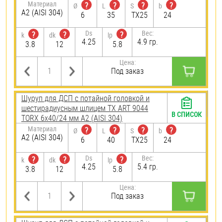
Материал
?
?
?
?
Ø
L
S
b
А2 (AISI 304)
6
35
TX25
24
Ds
Вес:
?
?
?
k
dk
lp
4.25
4.9 гр.
3.8
12
5.8
Цена:
Под заказ
Шуруп для ДСП с потайной головкой и
шестирадиусным шлицем TX ART 9044
В СПИСОК
TORX 6х40/24 мм А2 (AISI 304)
Материал
?
?
?
?
Ø
L
S
b
А2 (AISI 304)
6
40
TX25
24
Ds
Вес:
?
?
?
k
dk
lp
4.25
5.4 гр.
3.8
12
5.8
Цена:
Под заказ