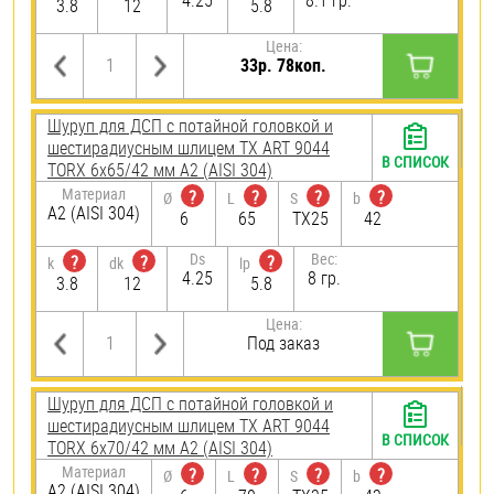
4.25
8.1 гр.
3.8
12
5.8
Цена:
33р. 78коп.
Шуруп для ДСП с потайной головкой и
шестирадиусным шлицем TX ART 9044
В СПИСОК
TORX 6х65/42 мм А2 (AISI 304)
Материал
?
?
?
?
Ø
L
S
b
А2 (AISI 304)
6
65
TX25
42
Ds
Вес:
?
?
?
k
dk
lp
4.25
8 гр.
3.8
12
5.8
Цена:
Под заказ
Шуруп для ДСП с потайной головкой и
шестирадиусным шлицем TX ART 9044
В СПИСОК
TORX 6х70/42 мм А2 (AISI 304)
Материал
?
?
?
?
Ø
L
S
b
А2 (AISI 304)