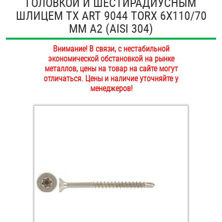
ГОЛОВКОЙ И ШЕСТИРАДИУСНЫМ
ОПЛАТА И ДОСТАВКА
ШЛИЦЕМ TX ART 9044 TORX 6Х110/70
Втулки
ММ А2 (AISI 304)
НАШИ МАГАЗИНЫ
Гайки
Внимание! В связи, с нестабильной
экономической обстановкой на рынке
Дюбели
металлов, цены на товар на сайте могут
отличаться. Цены и наличие уточняйте у
Дюймовый крепёж
менеджеров!
Заклепки (Гайки-Заклепки)
Инструмент
Крюки, кольца с метрической резьбой
Крюки, кольца с шурупной резьбой