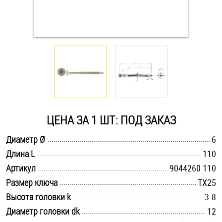
Оснастка и аксессуары для яхт
Пробки
Саморезы и шурупы
Стопорные кольца
ЦЕНА ЗА 1 ШТ: ПОД ЗАКАЗ
.............................................................................................................
Диаметр Ø
6
Такелаж
.............................................................................................................
Длина L
110
.............................................................................................................
Хомуты
Артикул
9044260 110
.............................................................................................................
Размер ключа
TX25
Шайбы
.............................................................................................................
Высота головки k
3.8
.............................................................................................................
Диаметр головки dk
12
Шпильки