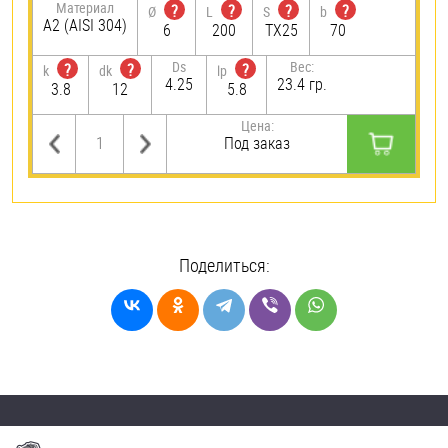
Материал
?
?
?
?
Ø
L
S
b
А2 (AISI 304)
6
200
TX25
70
Ds
Вес:
?
?
?
k
dk
lp
4.25
23.4 гр.
3.8
12
5.8
Цена:
Под заказ
Поделиться: