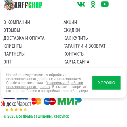
О КОМПАНИИ
АКЦИИ
ОТЗЫВЫ
СКИДКИ
ДОСТАВКА И ОПЛАТА
КАК КУПИТЬ
КЛИЕНТЫ
ГАРАНТИИ И ВОЗВРАТ
ПАРТНЕРЫ
КОНТАКТЫ
ОПТ
КАРТА САЙТА
Пользовательское соглашение
Политика в отношении обработки персональных данных
На сайте осуществляется обработка
Согласие посетителя сайта на обработку персональных данны
пользовательских данных с использованием
Cookie в соответствии с
Условиями обработки
ХОРОШО
пользовательских данных
. Вы можете запретить
сохранение Cookie в настройках своего браузера.
© 2026 Все права защищены. KrepShop