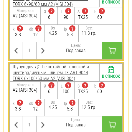
В СПИСОК
TORX 6х90/60 мм А2 (AISI 304)
Материал
?
?
?
?
Ø
L
S
b
А2 (AISI 304)
6
90
TX25
60
Ds
Вес:
?
?
?
k
dk
lp
4.25
11.3 гр.
3.8
12
5.8
Цена:
Под заказ
Шуруп для ДСП с потайной головкой и
шестирадиусным шлицем TX ART 9044
В СПИСОК
TORX 6х100/60 мм А2 (AISI 304)
Материал
?
?
?
?
Ø
L
S
b
А2 (AISI 304)
6
100
TX25
60
Ds
Вес:
?
?
?
k
dk
lp
4.25
12.5 гр.
3.8
12
5.8
Цена:
Под заказ