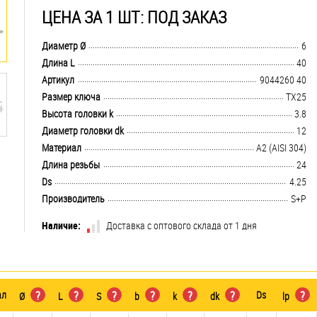
ЦЕНА ЗА 1 ШТ: ПОД ЗАКАЗ
.................................................................................................................................
Диаметр Ø
6
.................................................................................................................................
Длина L
40
.................................................................................................................................
Артикул
9044260 40
.................................................................................................................................
Размер ключа
TX25
.................................................................................................................................
Высота головки k
3.8
.................................................................................................................................
Диаметр головки dk
12
.................................................................................................................................
Материал
А2 (AISI 304)
.................................................................................................................................
Длина резьбы
24
.................................................................................................................................
Ds
4.25
.................................................................................................................................
Производитель
S+P
Наличие:
Доставка с оптового склада от 1 дня
ал
?
?
?
?
?
?
Ds
?
Ø
L
S
b
k
dk
lp