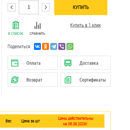
КУПИТЬ
.......................................................................
Купить в 1 клик
.......................................................................
.......................................................................
В СПИСОК
СРАВНИТЬ
.......................................................................
.......................................................................
Поделиться:
.......................................................................
.......................................................................
Оплата
Доставка
.......................................................................
.......................................................................
Возврат
Сертификаты
.......................................................................
Цены действительны
Вес
Цена за шт
на 08.08.2026г.