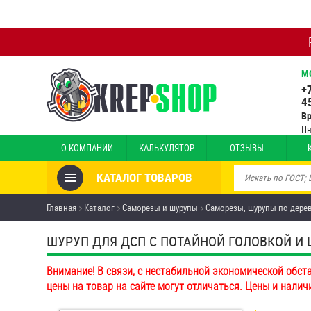
М
+
4
В
Пн
О КОМПАНИИ
КАЛЬКУЛЯТОР
ОТЗЫВЫ
КАТАЛОГ ТОВАРОВ
Товары со скидкой
Главная
Каталог
Саморезы и шурупы
Саморезы, шурупы по дере
Анкеры
ШУРУП ДЛЯ ДСП С ПОТАЙНОЙ ГОЛОВКОЙ И Ш
Антивандальный крепёж,
Внимание! В связи, с нестабильной экономической обст
инструмент
цены на товар на сайте могут отличаться. Цены и налич
Болты и винты