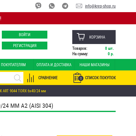
info@krep-shop.ru
!
ВОЙТИ
КОРЗИНА
РЕГИСТРАЦИЯ
Товаров:
0
шт.
На сумму:
0
р.
ПОКУПАТЕЛЯМ
ОПЛАТА И ДОСТАВКА
НАШИ МАГАЗИНЫ
СРАВНЕНИЕ
СПИСОК ПОКУПОК
0
 ART 9044 TORX 6х40/24 мм
4 ММ А2 (AISI 304)