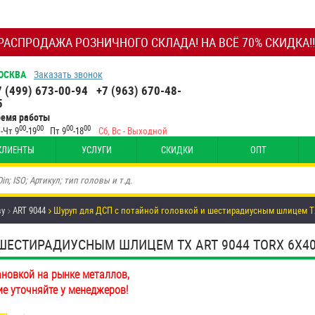
РАСПРОДАЖА РОЗНИЧНОГО СКЛАДА! НА ВСЁ 70% СКИДКА!!
ОСКВА
Заказать звонок
7 (499) 673-00-94
+7 (963) 670-48-
5
ремя работы
00
00
00
00
-Чт 9
-19
Пт 9
-18
Сб, Вс - Выходной
КЛИЕНТЫ
УСЛУГИ
СКИДКИ
ОПТ
ву
ART 9044
Шуруп для ДСП с потайной головкой и шестирадиусным шлицем TX
ЕСТИРАДИУСНЫМ ШЛИЦЕМ TX ART 9044 TORX 6Х40/2
ановкой на рынке металлов,
ие уточняйте у менеджеров!