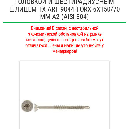
ГОЛОВКОЙ И ШЕСТИРАДИУСНЫМ
ОПЛАТА И ДОСТАВКА
ШЛИЦЕМ TX ART 9044 TORX 6Х150/70
Втулки
ММ А2 (AISI 304)
НАШИ МАГАЗИНЫ
Гайки
Внимание! В связи, с нестабильной
экономической обстановкой на рынке
Дюбели
металлов, цены на товар на сайте могут
отличаться. Цены и наличие уточняйте у
Дюймовый крепёж
менеджеров!
Заклепки (Гайки-Заклепки)
Инструмент
Крюки, кольца с метрической резьбой
Крюки, кольца с шурупной резьбой