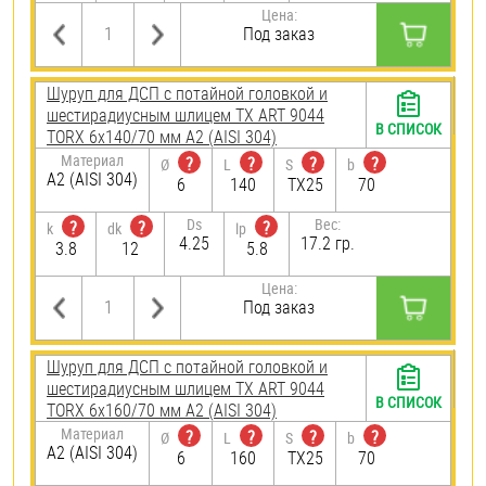
Цена:
Под заказ
Шуруп для ДСП с потайной головкой и
шестирадиусным шлицем TX ART 9044
В СПИСОК
TORX 6х140/70 мм А2 (AISI 304)
Материал
?
?
?
?
Ø
L
S
b
А2 (AISI 304)
6
140
TX25
70
Ds
Вес:
?
?
?
k
dk
lp
4.25
17.2 гр.
3.8
12
5.8
Цена:
Под заказ
Шуруп для ДСП с потайной головкой и
шестирадиусным шлицем TX ART 9044
В СПИСОК
TORX 6х160/70 мм А2 (AISI 304)
Материал
?
?
?
?
Ø
L
S
b
А2 (AISI 304)
6
160
TX25
70