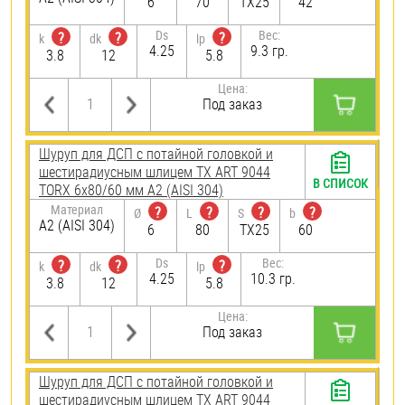
6
70
TX25
42
Ds
Вес:
?
?
?
k
dk
lp
4.25
9.3 гр.
3.8
12
5.8
Цена:
Под заказ
Шуруп для ДСП с потайной головкой и
шестирадиусным шлицем TX ART 9044
В СПИСОК
TORX 6х80/60 мм А2 (AISI 304)
Материал
?
?
?
?
Ø
L
S
b
А2 (AISI 304)
6
80
TX25
60
Ds
Вес:
?
?
?
k
dk
lp
4.25
10.3 гр.
3.8
12
5.8
Цена:
Под заказ
Шуруп для ДСП с потайной головкой и
шестирадиусным шлицем TX ART 9044