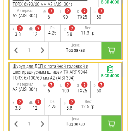
В СПИСОК
TORX 6х90/60 мм А2 (AISI 304)
Материал
?
?
?
?
Ø
L
S
b
А2 (AISI 304)
6
90
TX25
60
Ds
Вес:
?
?
?
k
dk
lp
4.25
11.3 гр.
3.8
12
5.8
Цена:
Под заказ
Шуруп для ДСП с потайной головкой и
шестирадиусным шлицем TX ART 9044
В СПИСОК
TORX 6х100/60 мм А2 (AISI 304)
Материал
?
?
?
?
Ø
L
S
b
А2 (AISI 304)
6
100
TX25
60
Ds
Вес:
?
?
?
k
dk
lp
4.25
12.5 гр.
3.8
12
5.8
Цена:
Под заказ