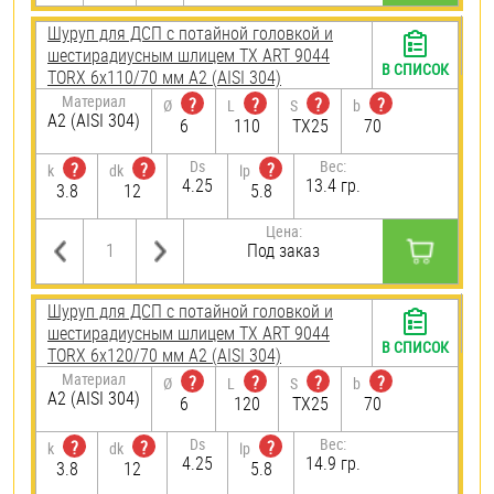
Шуруп для ДСП с потайной головкой и
шестирадиусным шлицем TX ART 9044
В СПИСОК
TORX 6х110/70 мм А2 (AISI 304)
Материал
?
?
?
?
Ø
L
S
b
А2 (AISI 304)
6
110
TX25
70
Ds
Вес:
?
?
?
k
dk
lp
4.25
13.4 гр.
3.8
12
5.8
Цена:
Под заказ
Шуруп для ДСП с потайной головкой и
шестирадиусным шлицем TX ART 9044
В СПИСОК
TORX 6х120/70 мм А2 (AISI 304)
Материал
?
?
?
?
Ø
L
S
b
А2 (AISI 304)
6
120
TX25
70
Ds
Вес:
?
?
?
k
dk
lp
4.25
14.9 гр.
3.8
12
5.8