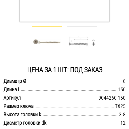
Оснастка и аксессуары для яхт
Пробки
Саморезы и шурупы
Стопорные кольца
ЦЕНА ЗА 1 ШТ: ПОД ЗАКАЗ
.............................................................................................................
Диаметр Ø
6
Такелаж
.............................................................................................................
Длина L
150
.............................................................................................................
Хомуты
Артикул
9044260 150
.............................................................................................................
Размер ключа
TX25
Шайбы
.............................................................................................................
Высота головки k
3.8
.............................................................................................................
Диаметр головки dk
12
Шпильки