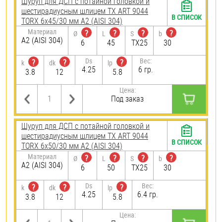
Шуруп для ДСП с потайной головкой и
шестирадиусным шлицем TX ART 9044
В СПИСОК
TORX 6х45/30 мм А2 (AISI 304)
Материал
?
?
?
?
Ø
L
S
b
А2 (AISI 304)
6
45
TX25
30
Ds
Вес:
?
?
?
k
dk
lp
4.25
6 гр.
3.8
12
5.8
Цена:
Под заказ
Шуруп для ДСП с потайной головкой и
шестирадиусным шлицем TX ART 9044
В СПИСОК
TORX 6х50/30 мм А2 (AISI 304)
Материал
?
?
?
?
Ø
L
S
b
А2 (AISI 304)
6
50
TX25
30
Ds
Вес:
?
?
?
k
dk
lp
4.25
6.4 гр.
3.8
12
5.8
Цена: