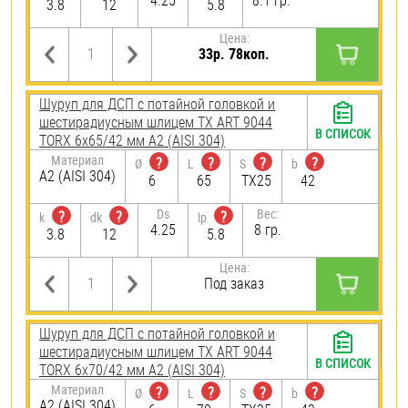
4.25
8.1 гр.
3.8
12
5.8
Цена:
33р. 78коп.
Шуруп для ДСП с потайной головкой и
шестирадиусным шлицем TX ART 9044
В СПИСОК
TORX 6х65/42 мм А2 (AISI 304)
Материал
?
?
?
?
Ø
L
S
b
А2 (AISI 304)
6
65
TX25
42
Ds
Вес:
?
?
?
k
dk
lp
4.25
8 гр.
3.8
12
5.8
Цена:
Под заказ
Шуруп для ДСП с потайной головкой и
шестирадиусным шлицем TX ART 9044
В СПИСОК
TORX 6х70/42 мм А2 (AISI 304)
Материал
?
?
?
?
Ø
L
S
b
А2 (AISI 304)