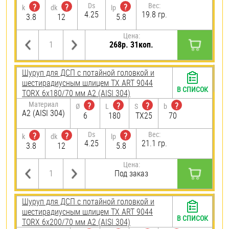
Ds
Вес:
?
?
?
k
dk
lp
4.25
19.8 гр.
3.8
12
5.8
Цена:
268р. 31коп.
Шуруп для ДСП с потайной головкой и
шестирадиусным шлицем TX ART 9044
В СПИСОК
TORX 6х180/70 мм А2 (AISI 304)
Материал
?
?
?
?
Ø
L
S
b
А2 (AISI 304)
6
180
TX25
70
Ds
Вес:
?
?
?
k
dk
lp
4.25
21.1 гр.
3.8
12
5.8
Цена:
Под заказ
Шуруп для ДСП с потайной головкой и
шестирадиусным шлицем TX ART 9044
В СПИСОК
TORX 6х200/70 мм А2 (AISI 304)