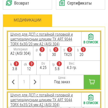
Возврат
Сертификаты
МОДИФИКАЦИИ
Шуруп для ДСП с потайной головкой и
шестирадиусным шлицем TX ART 9044
В СПИСОК
TORX 6х30/20 мм А2 (AISI 304)
Материал
?
?
?
?
Ø
L
S
b
А2 (AISI 304)
6
30
TX25
20
Ds
Вес:
?
?
?
k
dk
lp
4.25
4.3 гр.
3.8
12
5.8
Цена:
Под заказ
Шуруп для ДСП с потайной головкой и
шестирадиусным шлицем TX ART 9044
В СПИСОК
TORX 6х35/24 мм А2 (AISI 304)