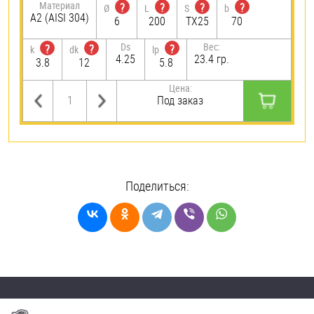
Материал
?
?
?
?
Ø
L
S
b
А2 (AISI 304)
6
200
TX25
70
Ds
Вес:
?
?
?
k
dk
lp
4.25
23.4 гр.
3.8
12
5.8
Цена:
Под заказ
Поделиться: