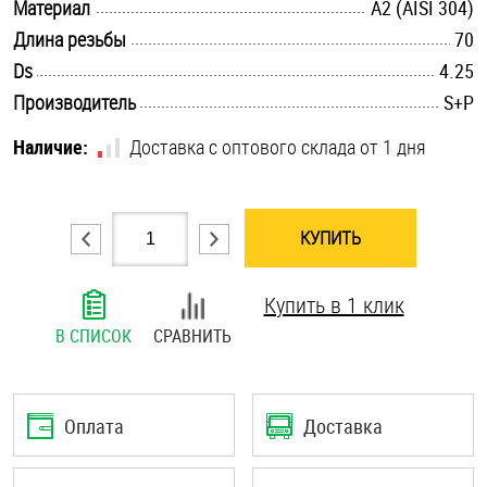
.............................................................................................................
Материал
А2 (AISI 304)
Шплинты
.............................................................................................................
Длина резьбы
70
.............................................................................................................
Ds
4.25
Штифты и пальцы
.............................................................................................................
Производитель
S+P
Наличие:
Доставка с оптового склада от 1 дня
КУПИТЬ
Купить в 1 клик
В СПИСОК
СРАВНИТЬ
Оплата
Доставка