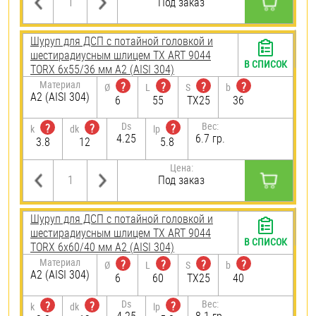
Под заказ
Шуруп для ДСП с потайной головкой и
шестирадиусным шлицем TX ART 9044
В СПИСОК
TORX 6х55/36 мм А2 (AISI 304)
Материал
?
?
?
?
Ø
L
S
b
А2 (AISI 304)
6
55
TX25
36
Ds
Вес:
?
?
?
k
dk
lp
4.25
6.7 гр.
3.8
12
5.8
Цена:
Под заказ
Шуруп для ДСП с потайной головкой и
шестирадиусным шлицем TX ART 9044
В СПИСОК
TORX 6х60/40 мм А2 (AISI 304)
Материал
?
?
?
?
Ø
L
S
b
А2 (AISI 304)
6
60
TX25
40
Ds
Вес:
?
?
?
k
dk
lp