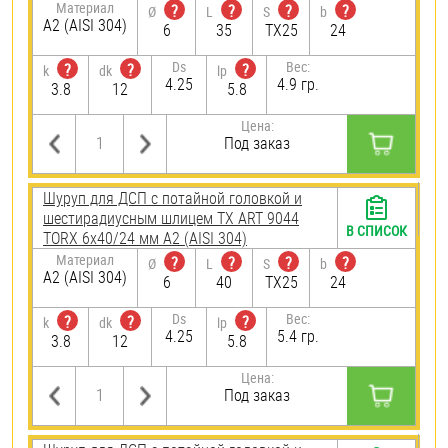
Материал
?
?
?
?
Ø
L
S
b
А2 (AISI 304)
6
35
TX25
24
Ds
Вес:
?
?
?
k
dk
lp
4.25
4.9 гр.
3.8
12
5.8
Цена:
Под заказ
Шуруп для ДСП с потайной головкой и
шестирадиусным шлицем TX ART 9044
В СПИСОК
TORX 6х40/24 мм А2 (AISI 304)
Материал
?
?
?
?
Ø
L
S
b
А2 (AISI 304)
6
40
TX25
24
Ds
Вес:
?
?
?
k
dk
lp
4.25
5.4 гр.
3.8
12
5.8
Цена:
Под заказ