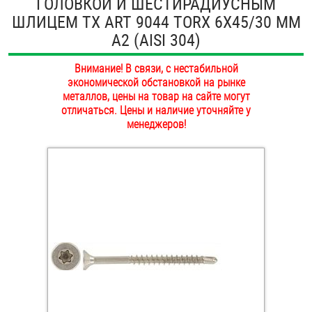
ГОЛОВКОЙ И ШЕСТИРАДИУСНЫМ
ОПЛАТА И ДОСТАВКА
ШЛИЦЕМ TX ART 9044 TORX 6Х45/30 ММ
Втулки
А2 (AISI 304)
НАШИ МАГАЗИНЫ
Гайки
Внимание! В связи, с нестабильной
экономической обстановкой на рынке
Дюбели
металлов, цены на товар на сайте могут
отличаться. Цены и наличие уточняйте у
Дюймовый крепёж
менеджеров!
Заклепки (Гайки-Заклепки)
Инструмент
Крюки, кольца с метрической резьбой
Крюки, кольца с шурупной резьбой