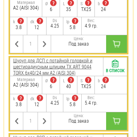
Материал
?
?
?
?
Ø
L
S
b
А2 (AISI 304)
6
35
TX25
24
Ds
Вес:
?
?
?
k
dk
lp
4.25
4.9 гр.
3.8
12
5.8
Цена:
Под заказ
Шуруп для ДСП с потайной головкой и
шестирадиусным шлицем TX ART 9044
В СПИСОК
TORX 6х40/24 мм А2 (AISI 304)
Материал
?
?
?
?
Ø
L
S
b
А2 (AISI 304)
6
40
TX25
24
Ds
Вес:
?
?
?
k
dk
lp
4.25
5.4 гр.
3.8
12
5.8
Цена:
Под заказ