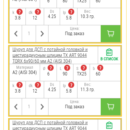
6
80
TX25
60
Ds
Вес:
?
?
?
k
dk
lp
4.25
10.3 гр.
3.8
12
5.8
Цена:
Под заказ
Шуруп для ДСП с потайной головкой и
шестирадиусным шлицем TX ART 9044
В СПИСОК
TORX 6х90/60 мм А2 (AISI 304)
Материал
?
?
?
?
Ø
L
S
b
А2 (AISI 304)
6
90
TX25
60
Ds
Вес:
?
?
?
k
dk
lp
4.25
11.3 гр.
3.8
12
5.8
Цена:
Под заказ
Шуруп для ДСП с потайной головкой и
шестирадиусным шлицем TX ART 9044