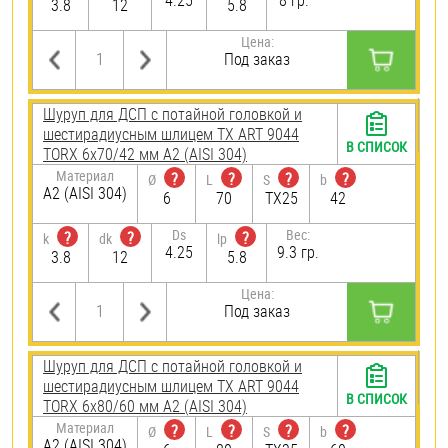
4.25
8 гр.
3.8
12
5.8
Цена:
Под заказ
Шуруп для ДСП с потайной головкой и
шестирадиусным шлицем TX ART 9044
В СПИСОК
TORX 6х70/42 мм А2 (AISI 304)
Материал
?
?
?
?
Ø
L
S
b
А2 (AISI 304)
6
70
TX25
42
Ds
Вес:
?
?
?
k
dk
lp
4.25
9.3 гр.
3.8
12
5.8
Цена:
Под заказ
Шуруп для ДСП с потайной головкой и
шестирадиусным шлицем TX ART 9044
В СПИСОК
TORX 6х80/60 мм А2 (AISI 304)
Материал
?
?
?
?
Ø
L
S
b
А2 (AISI 304)