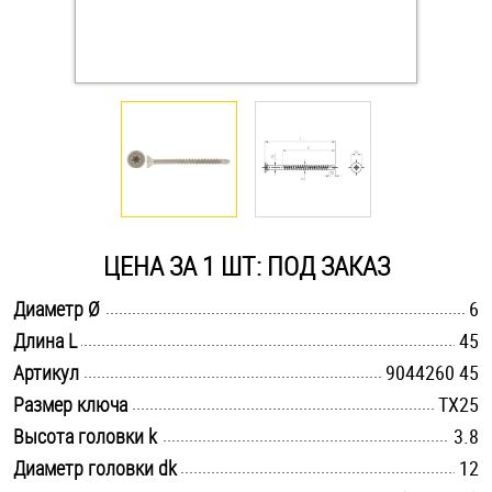
Оснастка и аксессуары для яхт
Пробки
Саморезы и шурупы
Стопорные кольца
ЦЕНА ЗА 1 ШТ: ПОД ЗАКАЗ
.............................................................................................................
Диаметр Ø
6
Такелаж
.............................................................................................................
Длина L
45
.............................................................................................................
Хомуты
Артикул
9044260 45
.............................................................................................................
Размер ключа
TX25
Шайбы
.............................................................................................................
Высота головки k
3.8
.............................................................................................................
Диаметр головки dk
12
Шпильки