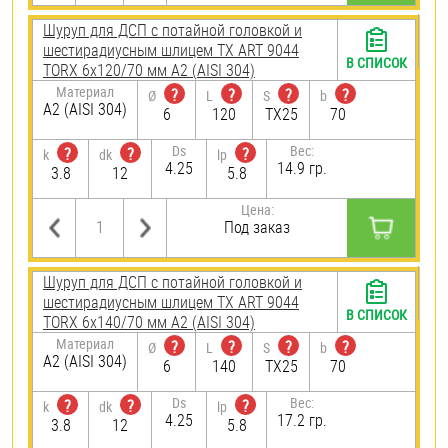
Шуруп для ДСП с потайной головкой и
шестирадиусным шлицем TX ART 9044
В СПИСОК
TORX 6х120/70 мм А2 (AISI 304)
Материал
?
?
?
?
Ø
L
S
b
А2 (AISI 304)
6
120
TX25
70
Ds
Вес:
?
?
?
k
dk
lp
4.25
14.9 гр.
3.8
12
5.8
Цена:
Под заказ
Шуруп для ДСП с потайной головкой и
шестирадиусным шлицем TX ART 9044
В СПИСОК
TORX 6х140/70 мм А2 (AISI 304)
Материал
?
?
?
?
Ø
L
S
b
А2 (AISI 304)
6
140
TX25
70
Ds
Вес:
?
?
?
k
dk
lp
4.25
17.2 гр.
3.8
12
5.8