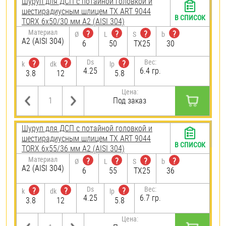
Шуруп для ДСП с потайной головкой и
шестирадиусным шлицем TX ART 9044
В СПИСОК
TORX 6х50/30 мм А2 (AISI 304)
Материал
?
?
?
?
Ø
L
S
b
А2 (AISI 304)
6
50
TX25
30
Ds
Вес:
?
?
?
k
dk
lp
4.25
6.4 гр.
3.8
12
5.8
Цена:
Под заказ
Шуруп для ДСП с потайной головкой и
шестирадиусным шлицем TX ART 9044
В СПИСОК
TORX 6х55/36 мм А2 (AISI 304)
Материал
?
?
?
?
Ø
L
S
b
А2 (AISI 304)
6
55
TX25
36
Ds
Вес:
?
?
?
k
dk
lp
4.25
6.7 гр.
3.8
12
5.8
Цена: