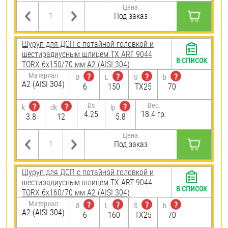
Цена:
Под заказ
Шуруп для ДСП с потайной головкой и
шестирадиусным шлицем TX ART 9044
В СПИСОК
TORX 6х150/70 мм А2 (AISI 304)
Материал
?
?
?
?
Ø
L
S
b
А2 (AISI 304)
6
150
TX25
70
Ds
Вес:
?
?
?
k
dk
lp
4.25
18.4 гр.
3.8
12
5.8
Цена:
Под заказ
Шуруп для ДСП с потайной головкой и
шестирадиусным шлицем TX ART 9044
В СПИСОК
TORX 6х160/70 мм А2 (AISI 304)
Материал
?
?
?
?
Ø
L
S
b
А2 (AISI 304)
6
160
TX25
70