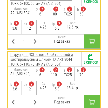
В СПИСОК
TORX 6х100/60 мм А2 (AISI 304)
Материал
?
?
?
?
Ø
L
S
b
А2 (AISI 304)
6
100
TX25
60
Ds
Вес:
?
?
?
k
dk
lp
4.25
12.5 гр.
3.8
12
5.8
Цена:
Под заказ
Шуруп для ДСП с потайной головкой и
шестирадиусным шлицем TX ART 9044
В СПИСОК
TORX 6х110/70 мм А2 (AISI 304)
Материал
?
?
?
?
Ø
L
S
b
А2 (AISI 304)
6
110
TX25
70
Ds
Вес:
?
?
?
k
dk
lp
4.25
13.4 гр.
3.8
12
5.8
Цена:
Под заказ