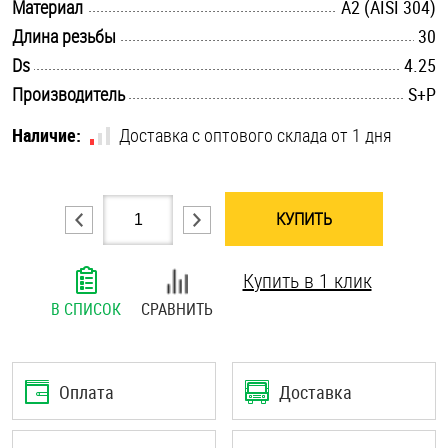
.............................................................................................................
Материал
А2 (AISI 304)
Шплинты
.............................................................................................................
Длина резьбы
30
.............................................................................................................
Ds
4.25
Штифты и пальцы
.............................................................................................................
Производитель
S+P
Наличие:
Доставка с оптового склада от 1 дня
КУПИТЬ
Купить в 1 клик
В СПИСОК
СРАВНИТЬ
Оплата
Доставка