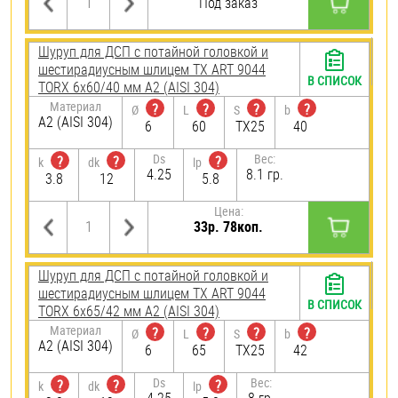
Под заказ
Шуруп для ДСП с потайной головкой и
шестирадиусным шлицем TX ART 9044
В СПИСОК
TORX 6х60/40 мм А2 (AISI 304)
Материал
?
?
?
?
Ø
L
S
b
А2 (AISI 304)
6
60
TX25
40
Ds
Вес:
?
?
?
k
dk
lp
4.25
8.1 гр.
3.8
12
5.8
Цена:
33р. 78коп.
Шуруп для ДСП с потайной головкой и
шестирадиусным шлицем TX ART 9044
В СПИСОК
TORX 6х65/42 мм А2 (AISI 304)
Материал
?
?
?
?
Ø
L
S
b
А2 (AISI 304)
6
65
TX25
42
Ds
Вес:
?
?
?
k
dk
lp