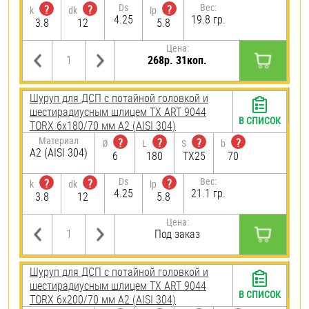
Ds
Вес:
?
?
?
k
dk
lp
4.25
19.8 гр.
3.8
12
5.8
Цена:
268р. 31коп.
Шуруп для ДСП с потайной головкой и
шестирадиусным шлицем TX ART 9044
В СПИСОК
TORX 6х180/70 мм А2 (AISI 304)
Материал
?
?
?
?
Ø
L
S
b
А2 (AISI 304)
6
180
TX25
70
Ds
Вес:
?
?
?
k
dk
lp
4.25
21.1 гр.
3.8
12
5.8
Цена:
Под заказ
Шуруп для ДСП с потайной головкой и
шестирадиусным шлицем TX ART 9044
В СПИСОК
TORX 6х200/70 мм А2 (AISI 304)