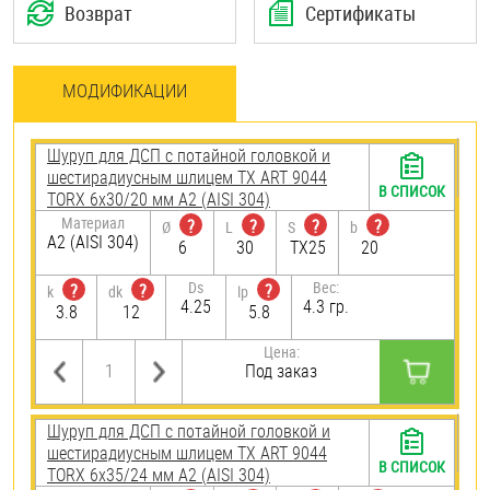
Возврат
Сертификаты
МОДИФИКАЦИИ
Шуруп для ДСП с потайной головкой и
шестирадиусным шлицем TX ART 9044
В СПИСОК
TORX 6х30/20 мм А2 (AISI 304)
Материал
?
?
?
?
Ø
L
S
b
А2 (AISI 304)
6
30
TX25
20
Ds
Вес:
?
?
?
k
dk
lp
4.25
4.3 гр.
3.8
12
5.8
Цена:
Под заказ
Шуруп для ДСП с потайной головкой и
шестирадиусным шлицем TX ART 9044
В СПИСОК
TORX 6х35/24 мм А2 (AISI 304)