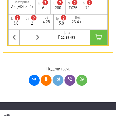
Материал
?
?
?
?
Ø
L
S
b
А2 (AISI 304)
6
200
TX25
70
Ds
Вес:
?
?
?
k
dk
lp
4.25
23.4 гр.
3.8
12
5.8
Цена:
Под заказ
Поделиться: