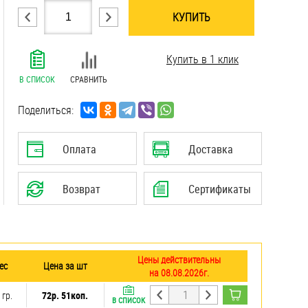
КУПИТЬ
.......................................................................
Купить в 1 клик
.......................................................................
.......................................................................
В СПИСОК
СРАВНИТЬ
.......................................................................
.......................................................................
Поделиться:
.......................................................................
Оплата
Доставка
Возврат
Сертификаты
Цены действительны
ес
Цена за шт
на 08.08.2026г.
 гр.
72р. 51коп.
В СПИСОК