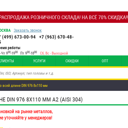
РАСПРОДАЖА РОЗНИЧНОГО СКЛАДА! НА ВСЁ 70% СКИДКА!!
ОСКВА
Заказать звонок
7 (499) 673-00-94
+7 (963) 670-48-
5
ремя работы
00
00
00
00
-Чт 9
-19
Пт 9
-18
Сб, Вс - Выходной
КЛИЕНТЫ
УСЛУГИ
СКИДКИ
ОПТ
о всей длине DIN 976 8х110 мм
DIN 976 8Х110 ММ А2 (AISI 304)
ановкой на рынке металлов,
ие уточняйте у менеджеров!