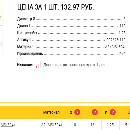
ЦЕНА ЗА 1 ШТ: 132.97 РУБ.
.................................................................................................................................
Диаметр Ø
8
.................................................................................................................................
Длина L
110
.................................................................................................................................
Шаг резьбы
1.25
.................................................................................................................................
Артикул
097628 110
.................................................................................................................................
Материал
А2 (AISI 304)
.................................................................................................................................
Производитель
S+P
Наличие:
Доставка с оптового склада от 1 дня
Материал
?
?
?
В
Ø
L
P
AISI 304)
А2 (AISI 304)
8
16
1.25
5.1