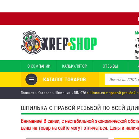
М
+
4
В
Пн
О КОМПАНИИ
КАЛЬКУЛЯТОР
ОТЗЫВЫ
КАТАЛОГ ТОВАРОВ
Товары со скидкой
Главная
Каталог
Шпильки
DIN 976
Шпилька с правой резьбой п
Анкеры
ШПИЛЬКА С ПРАВОЙ РЕЗЬБОЙ ПО ВСЕЙ ДЛИНЕ 
Антивандальный крепёж,
Внимание! В связи, с нестабильной экономической обст
инструмент
цены на товар на сайте могут отличаться. Цены и налич
Болты и винты