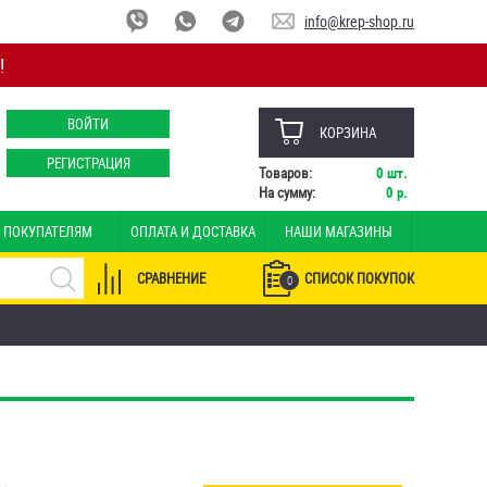
info@krep-shop.ru
!
ВОЙТИ
КОРЗИНА
РЕГИСТРАЦИЯ
Товаров:
0
шт.
На сумму:
0
р.
ПОКУПАТЕЛЯМ
ОПЛАТА И ДОСТАВКА
НАШИ МАГАЗИНЫ
СРАВНЕНИЕ
СПИСОК ПОКУПОК
0