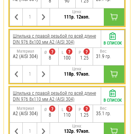
8
90
1.25
Цена:
111р. 12коп.
Шпилька с правой резьбой по всей длине
DIN 976 8х100 мм А2 (AISI 304)
В СПИСОК
Материал
Вес:
?
?
?
Ø
L
P
А2 (AISI 304)
31.9 гр.
8
100
1.25
Цена:
118р. 97коп.
Шпилька с правой резьбой по всей длине
DIN 976 8х110 мм А2 (AISI 304)
В СПИСОК
Материал
Вес:
?
?
?
Ø
L
P
А2 (AISI 304)
35.1 гр.
8
110
1.25
Цена:
132р. 97коп.