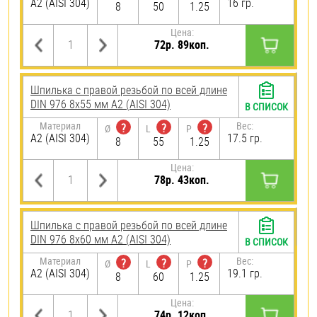
А2 (AISI 304)
16 гр.
8
50
1.25
Цена:
72р. 89коп.
Шпилька с правой резьбой по всей длине
DIN 976 8х55 мм А2 (AISI 304)
В СПИСОК
Материал
Вес:
?
?
?
Ø
L
P
А2 (AISI 304)
17.5 гр.
8
55
1.25
Цена:
78р. 43коп.
Шпилька с правой резьбой по всей длине
DIN 976 8х60 мм А2 (AISI 304)
В СПИСОК
Материал
Вес:
?
?
?
Ø
L
P
А2 (AISI 304)
19.1 гр.
8
60
1.25
Цена:
74р. 12коп.