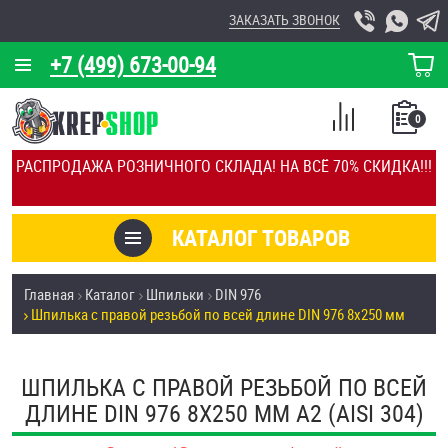
ЗАКАЗАТЬ ЗВОНОК
+7 (499) 673-00-94
КОРЗИНА
О КОМПАНИИ
0
СПИСОК
КАЛЬКУЛЯТОР
СРАВНЕНИЕ
РАСПРОДАЖА РОЗНИЧНОГО СКЛАДА! НА ВСЁ 70% СКИДКА!!!
ПОКУПОК
ОТЗЫВЫ
КАТАЛОГ ТОВАРОВ
КЛИЕНТЫ
Товары со скидкой
Главная
Каталог
Шпильки
DIN 976
УСЛУГИ
Шпилька с правой резьбой по всей длине DIN 976 8х250 мм
Анкеры
СКИДКИ
Антивандальный крепёж, инструмент
ШПИЛЬКА С ПРАВОЙ РЕЗЬБОЙ ПО ВСЕЙ
ОПТ
ДЛИНЕ DIN 976 8Х250 ММ А2 (AISI 304)
ПОКУПАТЕЛЯМ
Болты и винты