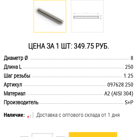
Оснастка и аксессуары для яхт
Пробки
ЦЕНА ЗА 1 ШТ: 349.75 РУБ.
Саморезы и шурупы
.............................................................................................................
Диаметр Ø
8
.............................................................................................................
Длина L
250
Стопорные кольца
.............................................................................................................
Шаг резьбы
1.25
.............................................................................................................
Артикул
097628 250
Такелаж
.............................................................................................................
Материал
А2 (AISI 304)
.............................................................................................................
Производитель
S+P
Хомуты
Наличие:
Доставка с оптового склада от 1 дня
Шайбы
Шпильки