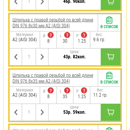
46р. 90коп.
Шпилька с правой резьбой по всей длине
DIN 976 8х30 мм А2 (AISI 304)
В СПИСОК
Материал
Вес:
?
?
?
Ø
L
P
А2 (AISI 304)
9.6 гр.
8
30
1.25
Цена:
43р. 82коп.
Шпилька с правой резьбой по всей длине
DIN 976 8х35 мм А2 (AISI 304)
В СПИСОК
Материал
Вес:
?
?
?
Ø
L
P
А2 (AISI 304)
11.2 гр.
8
35
1.25
Цена:
53р. 59коп.