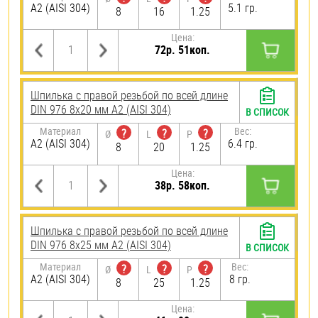
А2 (AISI 304)
5.1 гр.
8
16
1.25
Цена:
72р. 51коп.
Шпилька с правой резьбой по всей длине
DIN 976 8х20 мм А2 (AISI 304)
В СПИСОК
Материал
Вес:
?
?
?
Ø
L
P
А2 (AISI 304)
6.4 гр.
8
20
1.25
Цена:
38р. 58коп.
Шпилька с правой резьбой по всей длине
DIN 976 8х25 мм А2 (AISI 304)
В СПИСОК
Материал
Вес:
?
?
?
Ø
L
P
А2 (AISI 304)
8 гр.
8
25
1.25
Цена: