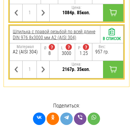
Цена:
1084р. 85коп.
Шпилька с правой резьбой по всей длине
DIN 976 8х3000 мм А2 (AISI 304)
В СПИСОК
Материал
Вес:
?
?
?
Ø
L
P
А2 (AISI 304)
957 гр.
8
3000
1.25
Цена:
2167р. 35коп.
Поделиться: