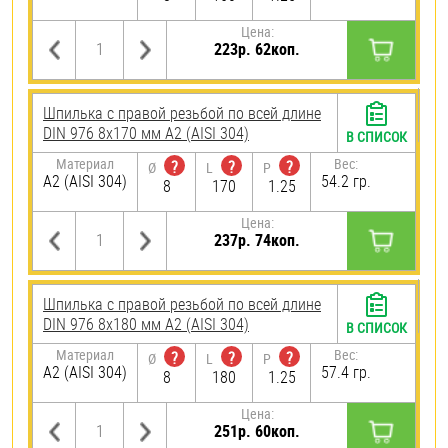
Цена:
223р. 62коп.
Шпилька с правой резьбой по всей длине
DIN 976 8х170 мм А2 (AISI 304)
В СПИСОК
Материал
Вес:
?
?
?
Ø
L
P
А2 (AISI 304)
54.2 гр.
8
170
1.25
Цена:
237р. 74коп.
Шпилька с правой резьбой по всей длине
DIN 976 8х180 мм А2 (AISI 304)
В СПИСОК
Материал
Вес:
?
?
?
Ø
L
P
А2 (AISI 304)
57.4 гр.
8
180
1.25
Цена:
251р. 60коп.