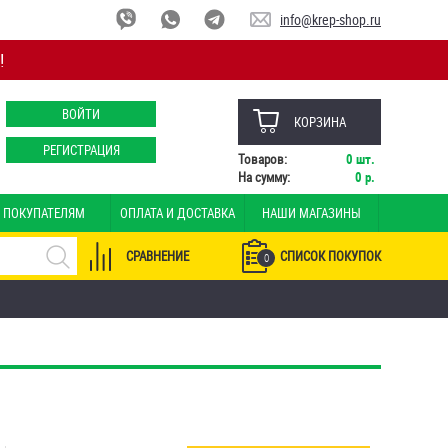
info@krep-shop.ru
!
ВОЙТИ
КОРЗИНА
РЕГИСТРАЦИЯ
Товаров:
0
шт.
На сумму:
0
р.
ПОКУПАТЕЛЯМ
ОПЛАТА И ДОСТАВКА
НАШИ МАГАЗИНЫ
СРАВНЕНИЕ
СПИСОК ПОКУПОК
0