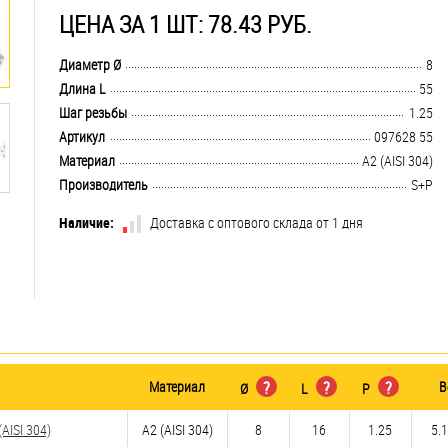
ЦЕНА ЗА 1 ШТ: 78.43 РУБ.
.................................................................................................................................
Диаметр Ø
8
.................................................................................................................................
Длина L
55
.................................................................................................................................
Шаг резьбы
1.25
.................................................................................................................................
Артикул
097628 55
.................................................................................................................................
Материал
А2 (AISI 304)
.................................................................................................................................
Производитель
S+P
Наличие:
Доставка с оптового склада от 1 дня
Материал
?
?
?
В
Ø
L
P
AISI 304)
А2 (AISI 304)
8
16
1.25
5.1