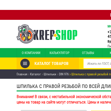
М
+
4
В
Пн
О КОМПАНИИ
КАЛЬКУЛЯТОР
ОТЗЫВЫ
КАТАЛОГ ТОВАРОВ
Товары со скидкой
Главная
Каталог
Шпильки
DIN 976
Шпилька с правой резьбой по
Анкеры
ШПИЛЬКА С ПРАВОЙ РЕЗЬБОЙ ПО ВСЕЙ ДЛИНЕ 
Антивандальный крепёж,
Внимание! В связи, с нестабильной экономической обст
инструмент
цены на товар на сайте могут отличаться. Цены и налич
Болты и винты