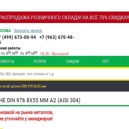
РАСПРОДАЖА РОЗНИЧНОГО СКЛАДА! НА ВСЁ 70% СКИДКА!!
ОСКВА
Заказать звонок
7 (499) 673-00-94
+7 (963) 670-48-
5
ремя работы
00
00
00
00
-Чт 9
-19
Пт 9
-18
Сб, Вс - Выходной
КЛИЕНТЫ
УСЛУГИ
СКИДКИ
ОПТ
 всей длине DIN 976 8х55 мм
DIN 976 8Х55 ММ А2 (AISI 304)
ановкой на рынке металлов,
ие уточняйте у менеджеров!