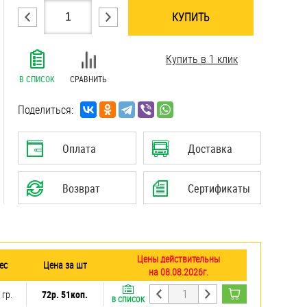
КУПИТЬ
.......................................................................
Купить в 1 клик
.......................................................................
.......................................................................
В СПИСОК
СРАВНИТЬ
.......................................................................
.......................................................................
Поделиться:
.......................................................................
Оплата
Доставка
Возврат
Сертификаты
Цены действительны
ес
Цена за шт
на 08.08.2026г.
 гр.
72р. 51коп.
В СПИСОК