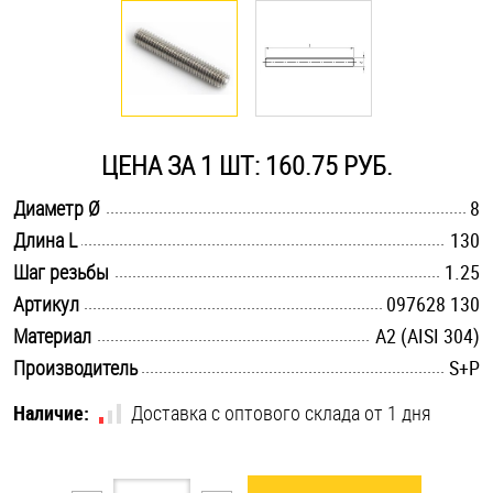
Оснастка и аксессуары для яхт
Пробки
ЦЕНА ЗА 1 ШТ: 160.75 РУБ.
Саморезы и шурупы
.............................................................................................................
Диаметр Ø
8
.............................................................................................................
Длина L
130
Стопорные кольца
.............................................................................................................
Шаг резьбы
1.25
.............................................................................................................
Артикул
097628 130
Такелаж
.............................................................................................................
Материал
А2 (AISI 304)
.............................................................................................................
Производитель
S+P
Хомуты
Наличие:
Доставка с оптового склада от 1 дня
Шайбы
Шпильки