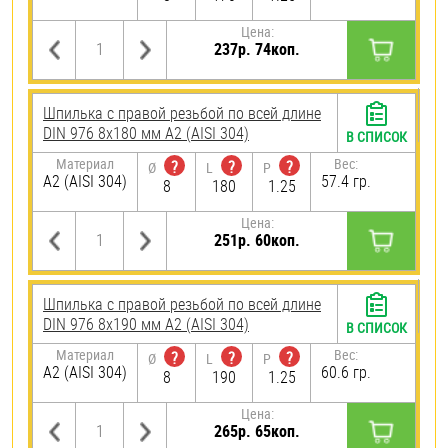
Цена:
237р. 74коп.
Шпилька с правой резьбой по всей длине
DIN 976 8х180 мм А2 (AISI 304)
В СПИСОК
Материал
Вес:
?
?
?
Ø
L
P
А2 (AISI 304)
57.4 гр.
8
180
1.25
Цена:
251р. 60коп.
Шпилька с правой резьбой по всей длине
DIN 976 8х190 мм А2 (AISI 304)
В СПИСОК
Материал
Вес:
?
?
?
Ø
L
P
А2 (AISI 304)
60.6 гр.
8
190
1.25
Цена:
265р. 65коп.