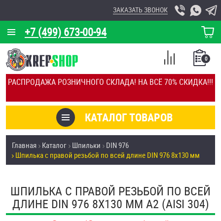
ЗАКАЗАТЬ ЗВОНОК
+7 (499) 673-00-94
КОРЗИНА
О КОМПАНИИ
0
СПИСОК
КАЛЬКУЛЯТОР
СРАВНЕНИЕ
РАСПРОДАЖА РОЗНИЧНОГО СКЛАДА! НА ВСЁ 70% СКИДКА!!!
ПОКУПОК
ОТЗЫВЫ
КАТАЛОГ ТОВАРОВ
КЛИЕНТЫ
Товары со скидкой
Главная
Каталог
Шпильки
DIN 976
УСЛУГИ
Шпилька с правой резьбой по всей длине DIN 976 8х130 мм
Анкеры
СКИДКИ
Антивандальный крепёж, инструмент
ШПИЛЬКА С ПРАВОЙ РЕЗЬБОЙ ПО ВСЕЙ
ОПТ
ДЛИНЕ DIN 976 8Х130 ММ А2 (AISI 304)
ПОКУПАТЕЛЯМ
Болты и винты