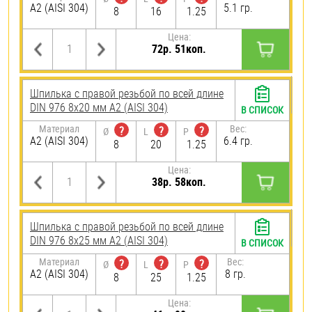
А2 (AISI 304)
5.1 гр.
8
16
1.25
Цена:
72р. 51коп.
Шпилька с правой резьбой по всей длине
DIN 976 8х20 мм А2 (AISI 304)
В СПИСОК
Материал
Вес:
?
?
?
Ø
L
P
А2 (AISI 304)
6.4 гр.
8
20
1.25
Цена:
38р. 58коп.
Шпилька с правой резьбой по всей длине
DIN 976 8х25 мм А2 (AISI 304)
В СПИСОК
Материал
Вес:
?
?
?
Ø
L
P
А2 (AISI 304)
8 гр.
8
25
1.25
Цена: