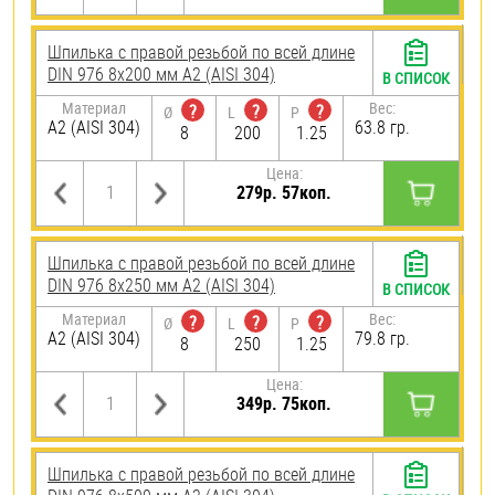
Шпилька с правой резьбой по всей длине
DIN 976 8х200 мм А2 (AISI 304)
В СПИСОК
Материал
Вес:
?
?
?
Ø
L
P
А2 (AISI 304)
63.8 гр.
8
200
1.25
Цена:
279р. 57коп.
Шпилька с правой резьбой по всей длине
DIN 976 8х250 мм А2 (AISI 304)
В СПИСОК
Материал
Вес:
?
?
?
Ø
L
P
А2 (AISI 304)
79.8 гр.
8
250
1.25
Цена:
349р. 75коп.
Шпилька с правой резьбой по всей длине