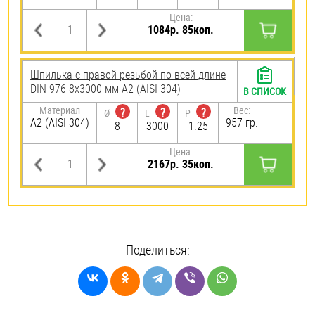
Цена:
1084р. 85коп.
Шпилька с правой резьбой по всей длине
DIN 976 8х3000 мм А2 (AISI 304)
В СПИСОК
Материал
Вес:
?
?
?
Ø
L
P
А2 (AISI 304)
957 гр.
8
3000
1.25
Цена:
2167р. 35коп.
Поделиться: