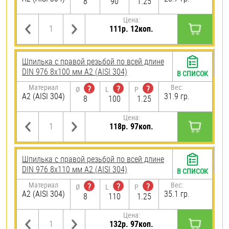
8
90
1.25
Цена:
111р. 12коп.
Шпилька с правой резьбой по всей длине
DIN 976 8х100 мм А2 (AISI 304)
В СПИСОК
Материал
Вес:
?
?
?
Ø
L
P
А2 (AISI 304)
31.9 гр.
8
100
1.25
Цена:
118р. 97коп.
Шпилька с правой резьбой по всей длине
DIN 976 8х110 мм А2 (AISI 304)
В СПИСОК
Материал
Вес:
?
?
?
Ø
L
P
А2 (AISI 304)
35.1 гр.
8
110
1.25
Цена:
132р. 97коп.