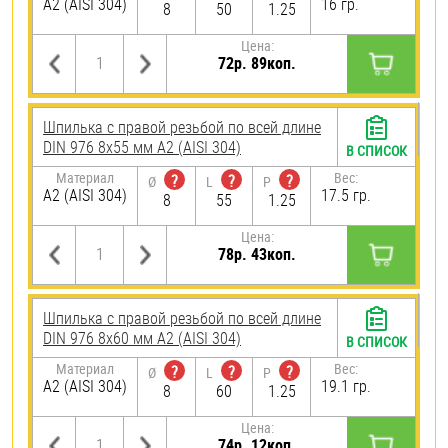
А2 (AISI 304)
16 гр.
8
50
1.25
Цена:
72р. 89коп.
Шпилька с правой резьбой по всей длине
DIN 976 8х55 мм А2 (AISI 304)
В СПИСОК
Материал
Вес:
?
?
?
Ø
L
P
А2 (AISI 304)
17.5 гр.
8
55
1.25
Цена:
78р. 43коп.
Шпилька с правой резьбой по всей длине
DIN 976 8х60 мм А2 (AISI 304)
В СПИСОК
Материал
Вес:
?
?
?
Ø
L
P
А2 (AISI 304)
19.1 гр.
8
60
1.25
Цена:
74р. 12коп.