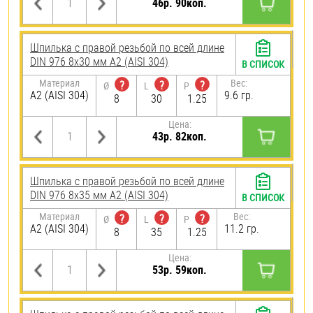
46р. 90коп.
Шпилька с правой резьбой по всей длине
DIN 976 8х30 мм А2 (AISI 304)
В СПИСОК
Материал
Вес:
?
?
?
Ø
L
P
А2 (AISI 304)
9.6 гр.
8
30
1.25
Цена:
43р. 82коп.
Шпилька с правой резьбой по всей длине
DIN 976 8х35 мм А2 (AISI 304)
В СПИСОК
Материал
Вес:
?
?
?
Ø
L
P
А2 (AISI 304)
11.2 гр.
8
35
1.25
Цена:
53р. 59коп.