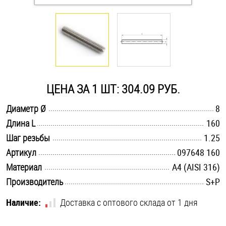
Оснастка и аксессуары для яхт
Пробки
Саморезы и шурупы
ЦЕНА ЗА 1 ШТ: 304.09 РУБ.
.............................................................................................................
Диаметр Ø
8
Стопорные кольца
.............................................................................................................
Длина L
160
.............................................................................................................
Шаг резьбы
1.25
Такелаж
.............................................................................................................
Артикул
097648 160
.............................................................................................................
Материал
A4 (AISI 316)
Хомуты
.............................................................................................................
Производитель
S+P
Шайбы
Наличие:
Доставка с оптового склада от 1 дня
Шпильки