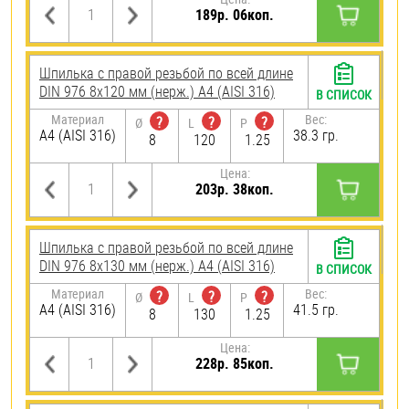
189р. 06коп.
Шпилька с правой резьбой по всей длине
DIN 976 8х120 мм (нерж.) A4 (AISI 316)
В СПИСОК
Материал
Вес:
?
?
?
Ø
L
P
A4 (AISI 316)
38.3 гр.
8
120
1.25
Цена:
203р. 38коп.
Шпилька с правой резьбой по всей длине
DIN 976 8х130 мм (нерж.) A4 (AISI 316)
В СПИСОК
Материал
Вес:
?
?
?
Ø
L
P
A4 (AISI 316)
41.5 гр.
8
130
1.25
Цена:
228р. 85коп.