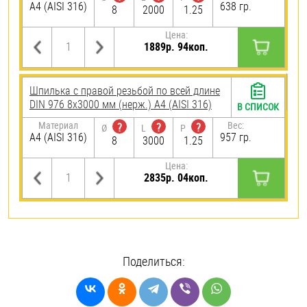
A4 (AISI 316)
638 гр.
8
2000
1.25
Цена:
1889р. 94коп.
Шпилька с правой резьбой по всей длине
DIN 976 8х3000 мм (нерж.) A4 (AISI 316)
В СПИСОК
Материал
Вес:
?
?
?
Ø
L
P
A4 (AISI 316)
957 гр.
8
3000
1.25
Цена:
2835р. 04коп.
Поделиться: