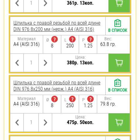
361р. 13коп.
Шпилька с правой резьбой по всей длине
DIN 976 8х200 мм (нерж.) A4 (AISI 316)
В СПИСОК
Материал
Вес:
?
?
?
Ø
L
P
A4 (AISI 316)
63.8 гр.
8
200
1.25
Цена:
380р. 13коп.
Шпилька с правой резьбой по всей длине
DIN 976 8х250 мм (нерж.) A4 (AISI 316)
В СПИСОК
Материал
Вес:
?
?
?
Ø
L
P
A4 (AISI 316)
79.8 гр.
8
250
1.25
Цена:
475р. 50коп.