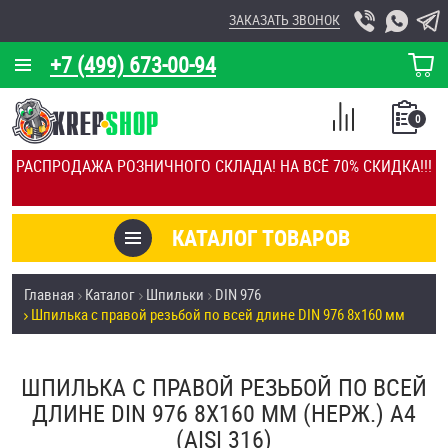
ЗАКАЗАТЬ ЗВОНОК
+7 (499) 673-00-94
КОРЗИНА
О КОМПАНИИ
0
СПИСОК
КАЛЬКУЛЯТОР
СРАВНЕНИЕ
РАСПРОДАЖА РОЗНИЧНОГО СКЛАДА! НА ВСЁ 70% СКИДКА!!!
ПОКУПОК
ОТЗЫВЫ
КАТАЛОГ ТОВАРОВ
КЛИЕНТЫ
Товары со скидкой
Главная
Каталог
Шпильки
DIN 976
УСЛУГИ
Шпилька с правой резьбой по всей длине DIN 976 8х160 мм
Анкеры
СКИДКИ
Антивандальный крепёж, инструмент
ШПИЛЬКА С ПРАВОЙ РЕЗЬБОЙ ПО ВСЕЙ
ОПТ
ДЛИНЕ DIN 976 8Х160 ММ (НЕРЖ.) A4
ПОКУПАТЕЛЯМ
(AISI 316)
Болты и винты