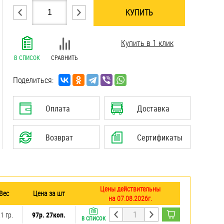
КУПИТЬ
.......................................................................
Купить в 1 клик
.......................................................................
.......................................................................
В СПИСОК
СРАВНИТЬ
.......................................................................
.......................................................................
Поделиться:
.......................................................................
Оплата
Доставка
Возврат
Сертификаты
Цены действительны
Вес
Цена за шт
на 07.08.2026г.
.1 гр.
97р. 27коп.
В СПИСОК