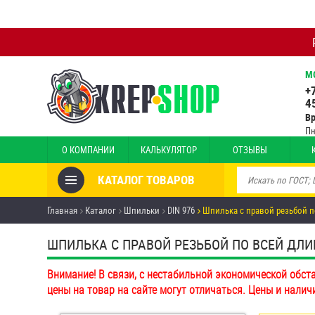
М
+
4
В
Пн
О КОМПАНИИ
КАЛЬКУЛЯТОР
ОТЗЫВЫ
КАТАЛОГ ТОВАРОВ
Товары со скидкой
Главная
Каталог
Шпильки
DIN 976
Шпилька с правой резьбой п
Анкеры
ШПИЛЬКА С ПРАВОЙ РЕЗЬБОЙ ПО ВСЕЙ ДЛИНЕ 
Антивандальный крепёж,
Внимание! В связи, с нестабильной экономической обст
инструмент
цены на товар на сайте могут отличаться. Цены и налич
Болты и винты