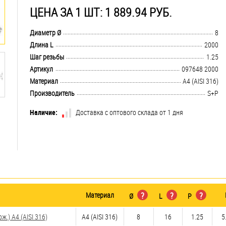
ЦЕНА ЗА 1 ШТ: 1 889.94 РУБ.
.................................................................................................................................
Диаметр Ø
8
.................................................................................................................................
Длина L
2000
.................................................................................................................................
Шаг резьбы
1.25
.................................................................................................................................
Артикул
097648 2000
.................................................................................................................................
Материал
A4 (AISI 316)
.................................................................................................................................
Производитель
S+P
Наличие:
Доставка с оптового склада от 1 дня
Материал
?
?
?
Ø
L
P
.) A4 (AISI 316)
A4 (AISI 316)
8
16
1.25
5