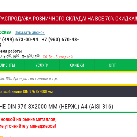
РАСПРОДАЖА РОЗНИЧНОГО СКЛАДА! НА ВСЁ 70% СКИДКА!!
ОСКВА
Заказать звонок
7 (499) 673-00-94
+7 (963) 670-48-
5
ремя работы
00
00
00
00
-Чт 9
-19
Пт 9
-18
Сб, Вс - Выходной
КЛИЕНТЫ
УСЛУГИ
СКИДКИ
ОПТ
о всей длине DIN 976 8х2000 мм
DIN 976 8Х2000 ММ (НЕРЖ.) A4 (AISI 316)
ановкой на рынке металлов,
ие уточняйте у менеджеров!