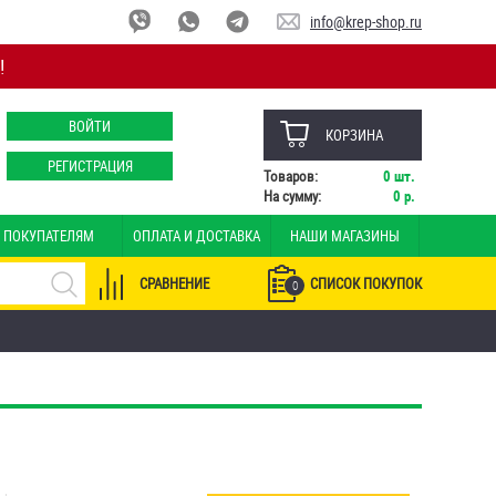
info@krep-shop.ru
!
ВОЙТИ
КОРЗИНА
РЕГИСТРАЦИЯ
Товаров:
0
шт.
На сумму:
0
р.
ПОКУПАТЕЛЯМ
ОПЛАТА И ДОСТАВКА
НАШИ МАГАЗИНЫ
СРАВНЕНИЕ
СПИСОК ПОКУПОК
0