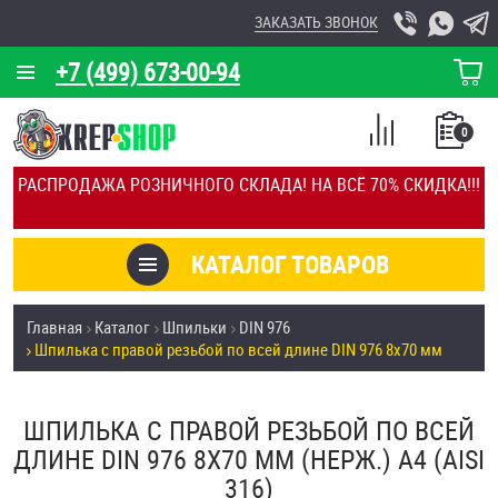
ЗАКАЗАТЬ ЗВОНОК
+7 (499) 673-00-94
КОРЗИНА
О КОМПАНИИ
0
СПИСОК
КАЛЬКУЛЯТОР
СРАВНЕНИЕ
РАСПРОДАЖА РОЗНИЧНОГО СКЛАДА! НА ВСЁ 70% СКИДКА!!!
ПОКУПОК
ОТЗЫВЫ
КАТАЛОГ ТОВАРОВ
КЛИЕНТЫ
Товары со скидкой
Главная
Каталог
Шпильки
DIN 976
УСЛУГИ
Шпилька с правой резьбой по всей длине DIN 976 8х70 мм
Анкеры
СКИДКИ
Антивандальный крепёж, инструмент
ШПИЛЬКА С ПРАВОЙ РЕЗЬБОЙ ПО ВСЕЙ
ОПТ
ДЛИНЕ DIN 976 8Х70 ММ (НЕРЖ.) A4 (AISI
ПОКУПАТЕЛЯМ
316)
Болты и винты