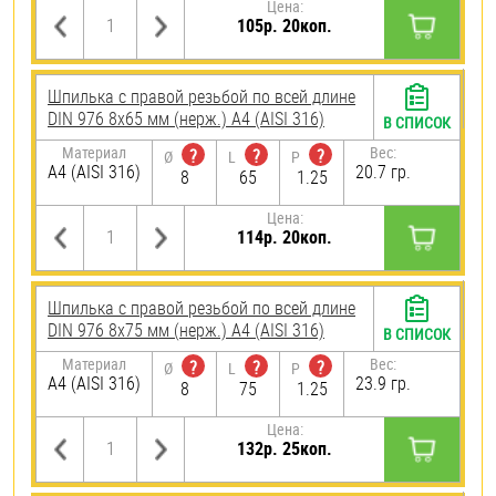
Цена:
105р. 20коп.
Шпилька с правой резьбой по всей длине
DIN 976 8х65 мм (нерж.) A4 (AISI 316)
В СПИСОК
Материал
Вес:
?
?
?
Ø
L
P
A4 (AISI 316)
20.7 гр.
8
65
1.25
Цена:
114р. 20коп.
Шпилька с правой резьбой по всей длине
DIN 976 8х75 мм (нерж.) A4 (AISI 316)
В СПИСОК
Материал
Вес:
?
?
?
Ø
L
P
A4 (AISI 316)
23.9 гр.
8
75
1.25
Цена:
132р. 25коп.