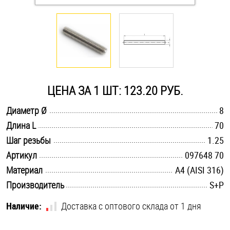
Оснастка и аксессуары для яхт
Пробки
Саморезы и шурупы
ЦЕНА ЗА 1 ШТ: 123.20 РУБ.
.............................................................................................................
Диаметр Ø
8
Стопорные кольца
.............................................................................................................
Длина L
70
.............................................................................................................
Шаг резьбы
1.25
Такелаж
.............................................................................................................
Артикул
097648 70
.............................................................................................................
Материал
A4 (AISI 316)
Хомуты
.............................................................................................................
Производитель
S+P
Шайбы
Наличие:
Доставка с оптового склада от 1 дня
Шпильки