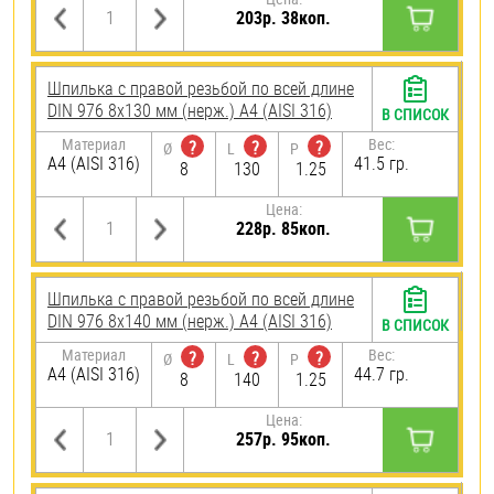
203р. 38коп.
Шпилька с правой резьбой по всей длине
DIN 976 8х130 мм (нерж.) A4 (AISI 316)
В СПИСОК
Материал
Вес:
?
?
?
Ø
L
P
A4 (AISI 316)
41.5 гр.
8
130
1.25
Цена:
228р. 85коп.
Шпилька с правой резьбой по всей длине
DIN 976 8х140 мм (нерж.) A4 (AISI 316)
В СПИСОК
Материал
Вес:
?
?
?
Ø
L
P
A4 (AISI 316)
44.7 гр.
8
140
1.25
Цена:
257р. 95коп.