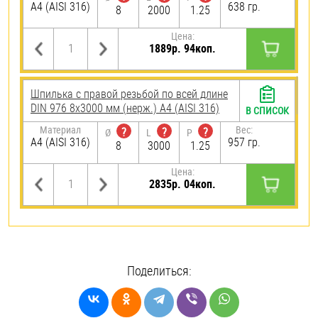
A4 (AISI 316)
638 гр.
8
2000
1.25
Цена:
1889р. 94коп.
Шпилька с правой резьбой по всей длине
DIN 976 8х3000 мм (нерж.) A4 (AISI 316)
В СПИСОК
Материал
Вес:
?
?
?
Ø
L
P
A4 (AISI 316)
957 гр.
8
3000
1.25
Цена:
2835р. 04коп.
Поделиться: