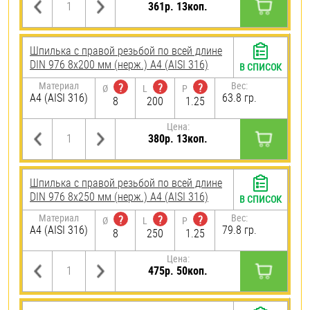
361р. 13коп.
Шпилька с правой резьбой по всей длине
DIN 976 8х200 мм (нерж.) A4 (AISI 316)
В СПИСОК
Материал
Вес:
?
?
?
Ø
L
P
A4 (AISI 316)
63.8 гр.
8
200
1.25
Цена:
380р. 13коп.
Шпилька с правой резьбой по всей длине
DIN 976 8х250 мм (нерж.) A4 (AISI 316)
В СПИСОК
Материал
Вес:
?
?
?
Ø
L
P
A4 (AISI 316)
79.8 гр.
8
250
1.25
Цена:
475р. 50коп.