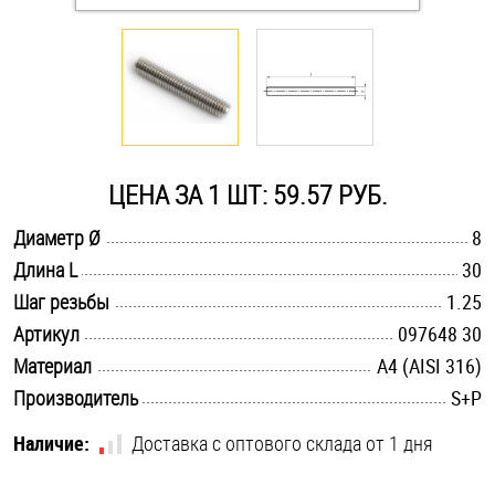
Оснастка и аксессуары для яхт
Пробки
Саморезы и шурупы
ЦЕНА ЗА 1 ШТ: 59.57 РУБ.
.............................................................................................................
Диаметр Ø
8
Стопорные кольца
.............................................................................................................
Длина L
30
.............................................................................................................
Шаг резьбы
1.25
Такелаж
.............................................................................................................
Артикул
097648 30
.............................................................................................................
Материал
A4 (AISI 316)
Хомуты
.............................................................................................................
Производитель
S+P
Шайбы
Наличие:
Доставка с оптового склада от 1 дня
Шпильки