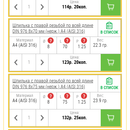
Цена:
114р. 20коп.
Шпилька с правой резьбой по всей длине
DIN 976 8х70 мм (нерж.) A4 (AISI 316)
В СПИСОК
Материал
Вес:
?
?
?
Ø
L
P
A4 (AISI 316)
22.3 гр.
8
70
1.25
Цена:
123р. 20коп.
Шпилька с правой резьбой по всей длине
DIN 976 8х75 мм (нерж.) A4 (AISI 316)
В СПИСОК
Материал
Вес:
?
?
?
Ø
L
P
A4 (AISI 316)
23.9 гр.
8
75
1.25
Цена:
132р. 25коп.