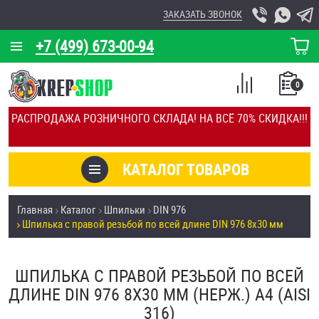
ЗАКАЗАТЬ ЗВОНОК
+7 (499) 673-00-94
КОРЗИНА
О КОМПАНИИ
0
СПИСОК
КАЛЬКУЛЯТОР
СРАВНЕНИЕ
РАСПРОДАЖА РОЗНИЧНОГО СКЛАДА! НА ВСЁ 70% СКИДКА!!!
ПОКУПОК
ОТЗЫВЫ
КАТАЛОГ ТОВАРОВ
КЛИЕНТЫ
Товары со скидкой
Главная
Каталог
Шпильки
DIN 976
УСЛУГИ
Шпилька с правой резьбой по всей длине DIN 976 8х30 мм
Анкеры
СКИДКИ
Антивандальный крепёж, инструмент
ШПИЛЬКА С ПРАВОЙ РЕЗЬБОЙ ПО ВСЕЙ
ОПТ
ДЛИНЕ DIN 976 8Х30 ММ (НЕРЖ.) A4 (AISI
ПОКУПАТЕЛЯМ
316)
Болты и винты