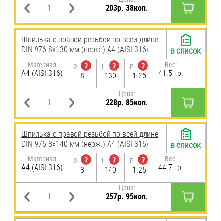
203р. 38коп.
Шпилька с правой резьбой по всей длине
DIN 976 8х130 мм (нерж.) A4 (AISI 316)
В СПИСОК
Материал
Вес:
?
?
?
Ø
L
P
A4 (AISI 316)
41.5 гр.
8
130
1.25
Цена:
228р. 85коп.
Шпилька с правой резьбой по всей длине
DIN 976 8х140 мм (нерж.) A4 (AISI 316)
В СПИСОК
Материал
Вес:
?
?
?
Ø
L
P
A4 (AISI 316)
44.7 гр.
8
140
1.25
Цена:
257р. 95коп.