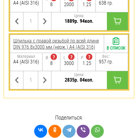
A4 (AISI 316)
638 гр.
8
2000
1.25
Цена:
1889р. 94коп.
Шпилька с правой резьбой по всей длине
DIN 976 8х3000 мм (нерж.) A4 (AISI 316)
В СПИСОК
Материал
Вес:
?
?
?
Ø
L
P
A4 (AISI 316)
957 гр.
8
3000
1.25
Цена:
2835р. 04коп.
Поделиться: