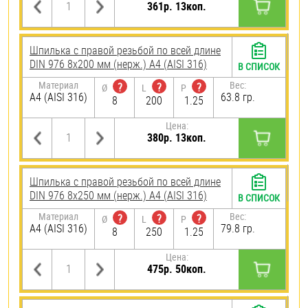
361р. 13коп.
Шпилька с правой резьбой по всей длине
DIN 976 8х200 мм (нерж.) A4 (AISI 316)
В СПИСОК
Материал
Вес:
?
?
?
Ø
L
P
A4 (AISI 316)
63.8 гр.
8
200
1.25
Цена:
380р. 13коп.
Шпилька с правой резьбой по всей длине
DIN 976 8х250 мм (нерж.) A4 (AISI 316)
В СПИСОК
Материал
Вес:
?
?
?
Ø
L
P
A4 (AISI 316)
79.8 гр.
8
250
1.25
Цена:
475р. 50коп.