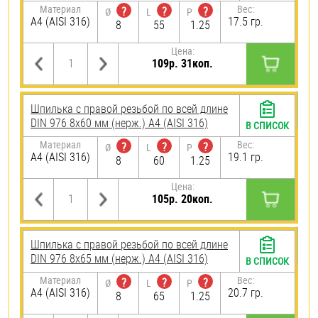
Материал
Вес:
?
?
?
Ø
L
P
A4 (AISI 316)
17.5 гр.
8
55
1.25
Цена:
109р. 31коп.
Шпилька с правой резьбой по всей длине
DIN 976 8х60 мм (нерж.) A4 (AISI 316)
В СПИСОК
Материал
Вес:
?
?
?
Ø
L
P
A4 (AISI 316)
19.1 гр.
8
60
1.25
Цена:
105р. 20коп.
Шпилька с правой резьбой по всей длине
DIN 976 8х65 мм (нерж.) A4 (AISI 316)
В СПИСОК
Материал
Вес:
?
?
?
Ø
L
P
A4 (AISI 316)
20.7 гр.
8
65
1.25