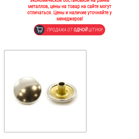
экономической обстановкой на рынке
металлов, цены на товар на сайте могут
ОПЛАТА И ДОСТАВКА
Втулки
отличаться. Цены и наличие уточняйте у
менеджеров!
НАШИ МАГАЗИНЫ
Гайки
ПРОДАЖА ОТ
ОДНОЙ
ШТУКИ
Дюбели
Дюймовый крепёж
Заклепки (Гайки-Заклепки)
Инструмент
Крюки, кольца с метрической резьбой
Крюки, кольца с шурупной резьбой