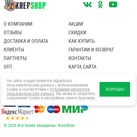
О КОМПАНИИ
АКЦИИ
ОТЗЫВЫ
СКИДКИ
ДОСТАВКА И ОПЛАТА
КАК КУПИТЬ
КЛИЕНТЫ
ГАРАНТИИ И ВОЗВРАТ
ПАРТНЕРЫ
КОНТАКТЫ
ОПТ
КАРТА САЙТА
Пользовательское соглашение
Политика в отношении обработки персональных данных
На сайте осуществляется обработка
Согласие посетителя сайта на обработку персональных данны
пользовательских данных с использованием
Cookie в соответствии с
Условиями обработки
ХОРОШО
пользовательских данных
. Вы можете запретить
сохранение Cookie в настройках своего браузера.
© 2026 Все права защищены. KrepShop