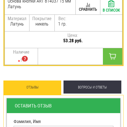
Основа кнопки ART 814037 15 мм
Латунь
Шплинты
СРАВНИТЬ
В СПИСОК
Материал
Покрытие
Вес:
Штифты и пальцы
Латунь
никель
1 гр.
Цена:
53.28 руб.
Наличие
ОТЗЫВЫ
ВОПРОСЫ И ОТВЕТЫ
ОСТАВИТЬ ОТЗЫВ
Фамилия, Имя