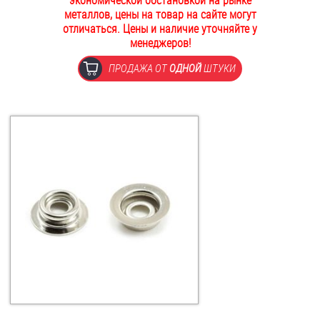
экономической обстановкой на рынке
металлов, цены на товар на сайте могут
ОПЛАТА И ДОСТАВКА
Втулки
отличаться. Цены и наличие уточняйте у
менеджеров!
НАШИ МАГАЗИНЫ
Гайки
ПРОДАЖА ОТ
ОДНОЙ
ШТУКИ
Дюбели
Дюймовый крепёж
Заклепки (Гайки-Заклепки)
Инструмент
Крюки, кольца с метрической резьбой
Крюки, кольца с шурупной резьбой