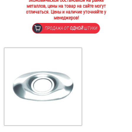
экономической обстановкой на рынке
металлов, цены на товар на сайте могут
ОПЛАТА И ДОСТАВКА
Втулки
отличаться. Цены и наличие уточняйте у
менеджеров!
НАШИ МАГАЗИНЫ
Гайки
ПРОДАЖА ОТ
ОДНОЙ
ШТУКИ
Дюбели
Дюймовый крепёж
Заклепки (Гайки-Заклепки)
Инструмент
Крюки, кольца с метрической резьбой
Крюки, кольца с шурупной резьбой