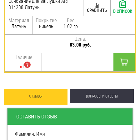
Основание для заглушки ART
814238 Латунь
Шплинты
СРАВНИТЬ
В СПИСОК
Материал
Покрытие
Вес:
Штифты и пальцы
Латунь
никель
1.02 гр.
Цена:
83.08 руб.
Наличие
ОТЗЫВЫ
ВОПРОСЫ И ОТВЕТЫ
ОСТАВИТЬ ОТЗЫВ
Фамилия, Имя