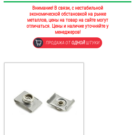
ОПЛАТА И ДОСТАВКА
Внимание! В связи, с нестабильной
Втулки
экономической обстановкой на рынке
металлов, цены на товар на сайте могут
НАШИ МАГАЗИНЫ
Гайки
отличаться. Цены и наличие уточняйте у
менеджеров!
Дюбели
ПРОДАЖА ОТ
ОДНОЙ
ШТУКИ
Дюймовый крепёж
Заклепки (Гайки-Заклепки)
Инструмент
Крюки, кольца с метрической резьбой
Крюки, кольца с шурупной резьбой