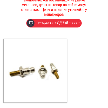
экономической обстановкой на рынке
металлов, цены на товар на сайте могут
ОПЛАТА И ДОСТАВКА
Втулки
отличаться. Цены и наличие уточняйте у
менеджеров!
НАШИ МАГАЗИНЫ
Гайки
ПРОДАЖА ОТ
ОДНОЙ
ШТУКИ
Дюбели
Дюймовый крепёж
Заклепки (Гайки-Заклепки)
Инструмент
Крюки, кольца с метрической резьбой
Крюки, кольца с шурупной резьбой