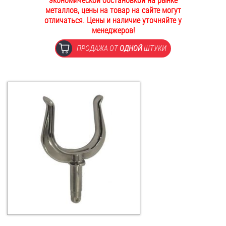
экономической обстановкой на рынке
металлов, цены на товар на сайте могут
ОПЛАТА И ДОСТАВКА
Втулки
отличаться. Цены и наличие уточняйте у
менеджеров!
НАШИ МАГАЗИНЫ
Гайки
ПРОДАЖА ОТ
ОДНОЙ
ШТУКИ
Дюбели
Дюймовый крепёж
Заклепки (Гайки-Заклепки)
Инструмент
Крюки, кольца с метрической резьбой
Крюки, кольца с шурупной резьбой