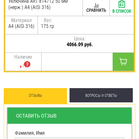
Уключина ART 814712 50 мм
(нерж.) A4 (AISI 316)
Шплинты
СРАВНИТЬ
В СПИСОК
Материал
Вес:
Штифты и пальцы
A4 (AISI 316)
175 гр.
Цена:
4066.09 руб.
Наличие
ОТЗЫВЫ
ВОПРОСЫ И ОТВЕТЫ
ОСТАВИТЬ ОТЗЫВ
Фамилия, Имя