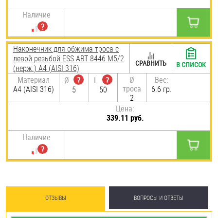
Наличие
Наконечник для обжима троса с
левой резьбой ESS ART 8446 М5/2
СРАВНИТЬ
В СПИСОК
(нерж.) A4 (AISI 316)
Материал
Ø
Вес:
Ø
?
L
?
троса
A4 (AISI 316)
6.6 гр.
5
50
2
Цена:
339.11 руб.
Наличие
ОТЗЫВЫ
ВОПРОСЫ И ОТВЕТЫ