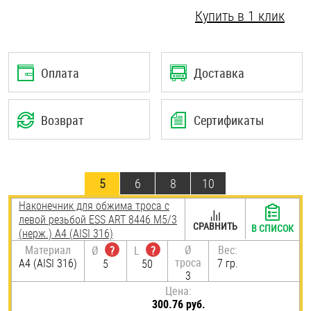
Купить в 1 клик
Шплинты
Штифты и пальцы
Оплата
Доставка
Возврат
Сертификаты
5
6
8
10
Наконечник для обжима троса с
левой резьбой ESS ART 8446 М5/3
СРАВНИТЬ
В СПИСОК
(нерж.) A4 (AISI 316)
Материал
Ø
Вес:
Ø
?
L
?
троса
A4 (AISI 316)
7 гр.
5
50
3
Цена:
300.76 руб.