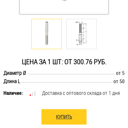
Оснастка и аксессуары для яхт
Пробки
Саморезы и шурупы
ЦЕНА ЗА 1 ШТ: ОТ 300.76 РУБ.
Стопорные кольца
.............................................................................................................
Диаметр Ø
от 5
.............................................................................................................
Длина L
от 50
Такелаж
Наличие:
Доставка с оптового склада от 1 дня
Хомуты
Шайбы
КУПИТЬ
Шпильки