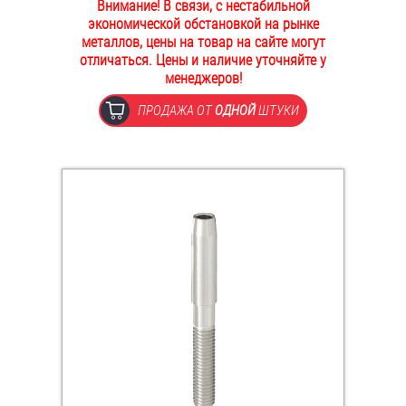
Внимание! В связи, с нестабильной
ОПЛАТА И ДОСТАВКА
экономической обстановкой на рынке
Втулки
металлов, цены на товар на сайте могут
отличаться. Цены и наличие уточняйте у
НАШИ МАГАЗИНЫ
Гайки
менеджеров!
ПРОДАЖА ОТ
ОДНОЙ
ШТУКИ
Дюбели
Дюймовый крепёж
Заклепки (Гайки-Заклепки)
Инструмент
Крюки, кольца с метрической резьбой
Крюки, кольца с шурупной резьбой