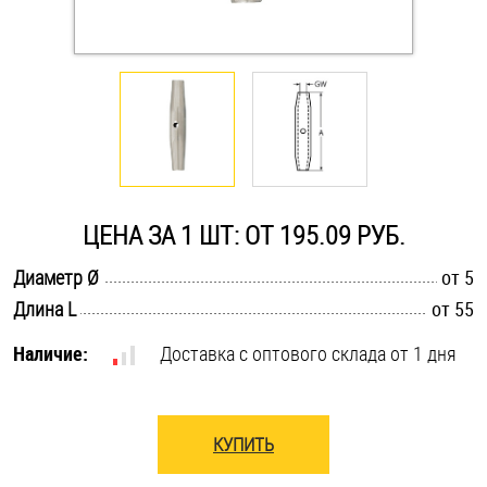
Оснастка и аксессуары для яхт
Пробки
Саморезы и шурупы
ЦЕНА ЗА 1 ШТ: ОТ 195.09 РУБ.
Стопорные кольца
.............................................................................................................
Диаметр Ø
от 5
.............................................................................................................
Длина L
от 55
Такелаж
Наличие:
Доставка с оптового склада от 1 дня
Хомуты
Шайбы
КУПИТЬ
Шпильки