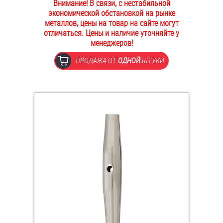
Внимание! В связи, с нестабильной
ОПЛАТА И ДОСТАВКА
экономической обстановкой на рынке
Втулки
металлов, цены на товар на сайте могут
отличаться. Цены и наличие уточняйте у
НАШИ МАГАЗИНЫ
Гайки
менеджеров!
ПРОДАЖА ОТ
ОДНОЙ
ШТУКИ
Дюбели
Дюймовый крепёж
Заклепки (Гайки-Заклепки)
Инструмент
Крюки, кольца с метрической резьбой
Крюки, кольца с шурупной резьбой